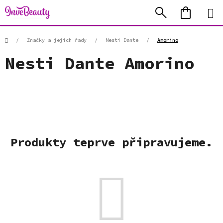
Přejít
Hledat
NÁKUP
na
KOŠÍK
obsah
Domů
/
Značky a jejich řady
/
Nesti Dante
/
Amorino
Nesti Dante Amorino
Produkty teprve připravujeme.