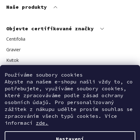
Naše produkty
Objevte certifikované značky
Centifolia
Gravier
Kvitok
Vuokkoset
Používáme soubory cookies
Avant Skincare
Abyste na našem e-shopu našli vždy to, co
potřebujete, využíváme soubory cookies,
Sonnentor
které zpracováváme podle zásad ochrany
osobních údajů. Pro personalizovaný
zážitek z nákupu udělte prosím souhlas se
zpracováním všech typů cookies. Více
Kontaktujte nás
informací
zde.
Nastavení