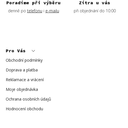
Poradíme při výběru
Zítra u vás
denně po
telefonu
i
e-mailu
při objednání do 10:00
Z
á
p
Pro Vás
a
t
í
Obchodní podmínky
Doprava a platba
Reklamace a vrácení
Moje objednávka
Ochrana osobních údajů
Hodnocení obchodu