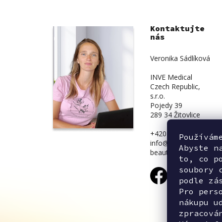
Kontaktujte
nás
Veronika Sádlíková
INVE Medical
Czech Republic,
s.r.o.
Pojedy 39
289 34 Žitovlice
+420 734 839 831
Používám
info@inve-
Abyste n
beauty.cz
to, co p
soubory 
podle zá
Pro pers
nákupu u
zpracová