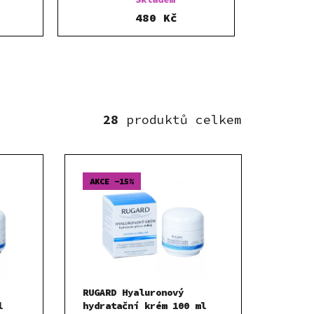
480 Kč
28
AKCE -15%
RUGARD Hyaluronový
l
hydratační krém 100 ml