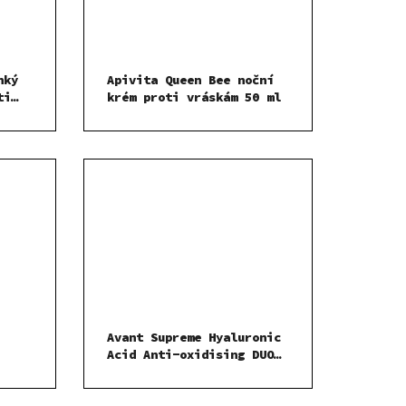
hký
Apivita Queen Bee noční
ti
krém proti vráskám 50 ml
Avant Supreme Hyaluronic
Acid Anti-oxidising DUO
um-
Moisturiser-hydratační
pleťový krém DUO s