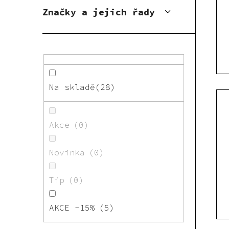
Značky a jejich řady
Na skladě
28
Akce
0
Novinka
0
Tip
0
AKCE -15%
5