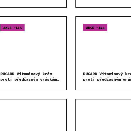
AKCE -15%
AKCE -15%
RUGARD Vitaminový krém
RUGARD Vitaminový kr
proti předčasným vráskám
proti předčasným vrá
50 ml
100 ml