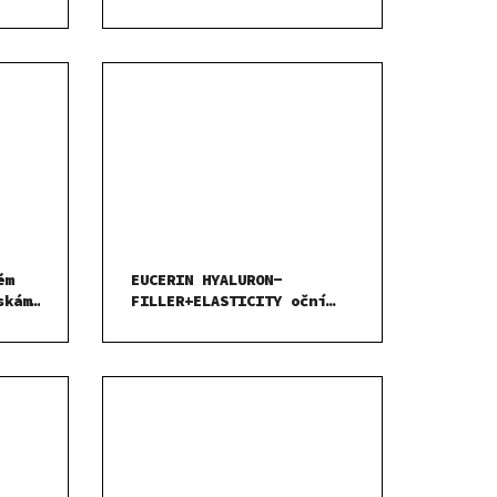
ém
EUCERIN HYALURON-
skám
FILLER+ELASTICITY oční
krém SPF20 15ml