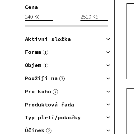
Cena
240
Kč
2520
Kč
Aktivní složka
Forma
?
Objem
?
Použiji na
?
Pro koho
?
Produktová řada
Typ pleti/pokožky
Účinek
?