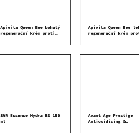
Apivita Queen Bee bohatý
Apivita Queen Bee le
regenerační krém proti
regenerační krém pro
stárnutí pleti 50 ml
stárnutí pleti 50 ml
SVR Essence Hydra B3 150
Avant Age Prestige
ml
Antioxidising &
Detoxifying Rose Ser
detoxikační růžové