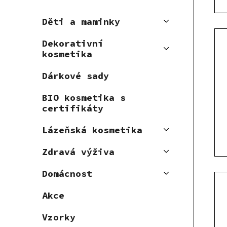
u
t
k
ů
Děti a maminky
t
Dekorativní
ů
kosmetika
Dárkové sady
BIO kosmetika s
certifikáty
Lázeňská kosmetika
Zdravá výživa
Domácnost
Akce
Vzorky