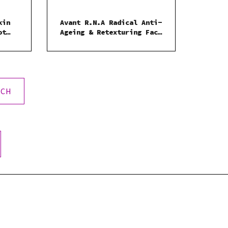
kin
Avant R.N.A Radical Anti-
ot
Ageing & Retexturing Face
mavým
and Eye Cream-
protivráskový krém 50 ml
ÍCH