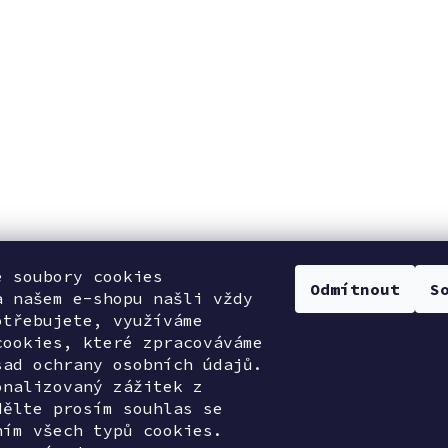
e soubory cookies
Odmítnout
S
a našem e-shopu našli vždy
otřebujete, využíváme
cookies, které zpracováváme
sad ochrany osobních údajů.
onalizovaný zážitek z
dělte prosím souhlas se
ním všech typů cookies.