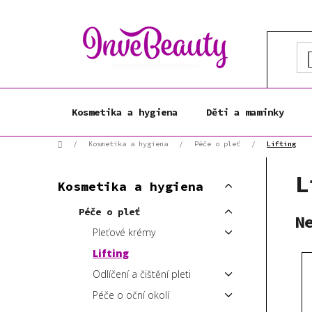
Přejít
na
obsah
Kosmetika a hygiena
Děti a maminky
Domů
/
Kosmetika a hygiena
/
Péče o pleť
/
Lifting
P
K
L
Přeskočit
o
Kosmetika a hygiena
a
kategorie
s
t
Péče o pleť
t
N
e
Pleťové krémy
r
g
a
o
Lifting
r
n
Odlíčení a čištění pleti
i
n
Péče o oční okolí
e
í