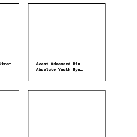
kyselinou hyaluronovou 50
ml
ltra-
Avant Advanced Bio
Absolute Youth Eye
Therapy-Jemné oční sérum
rém
15 ml