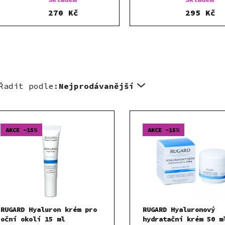
270 Kč
295 Kč
Řadit podle:
Nejprodávanější
AKCE -15%
AKCE -15%
RUGARD Hyaluron krém pro
RUGARD Hyaluronový
oční okolí 15 ml
hydratační krém 50 m