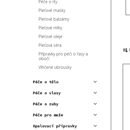
Péče o rty
p
Pleťové masky
a
Pleťové balzámy
n
e
Pleťové mlhy
l
Pleťové oleje
Ř
Pleťová séra
a
Přípravky pro péči o řasy a
z
obočí
V
e
Vlhčené ubrousky
ý
n
p
í
Péče o tělo
i
p
Péče o vlasy
s
r
p
o
Péče o zuby
r
d
Péče pro muže
o
u
d
Opalovací přípravky
k