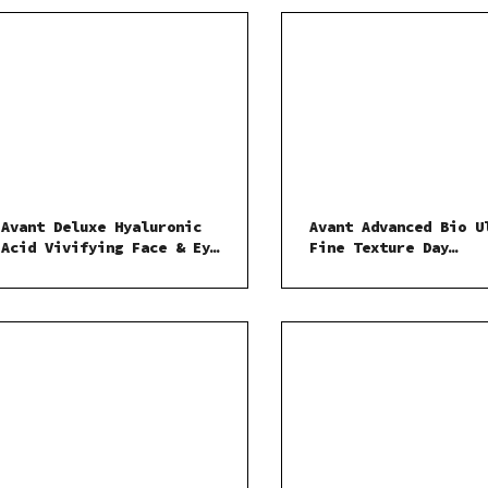
pleťové sérum 30 ml
Avant Deluxe Hyaluronic
Avant Advanced Bio U
Acid Vivifying Face & Eye
Fine Texture Day
Night Cream-noční pleťový
Moisturiser-denní
krém s kyselinou
hydratační pleťový k
hyaluronovou 50 ml
50 ml