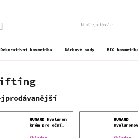
Dekorativní kosmetika
Dárkové sady
BIO kosmetik
ifting
ejprodávanější
RUGARD Hyaluron
RUGARD
krém pro oční
Hyalurono
okolí 15 ml
hydratačn
50 ml
Skladem
Skladem