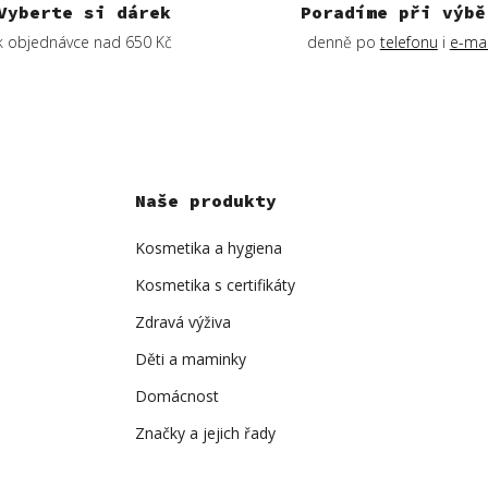
v
Vyberte si dárek
Poradíme při výbě
k
k objednávce nad 650 Kč
denně po
telefonu
i
e-mai
y
v
ý
p
i
s
Naše produkty
u
Kosmetika a hygiena
Kosmetika s certifikáty
Zdravá výživa
Děti a maminky
Domácnost
Značky a jejich řady