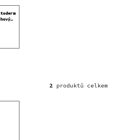
Atoderm
chový
2