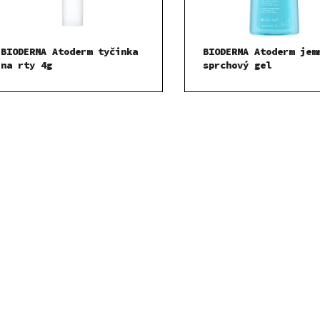
BIODERMA Atoderm tyčinka
BIODERMA Atoderm jem
na rty 4g
sprchový gel
O
v
l
á
d
a
c
í
p
r
v
k