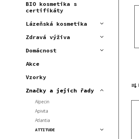
BIO kosmetika s
p
certifikáty
a
n
Lázeňská kosmetika
e
Zdravá výživa
l
Domácnost
Akce
Vzorky
Ř
a
Značky a jejich řady
z
Alpecin
V
e
ý
n
Apivita
p
í
Atlantia
i
p
ATTITUDE
s
r