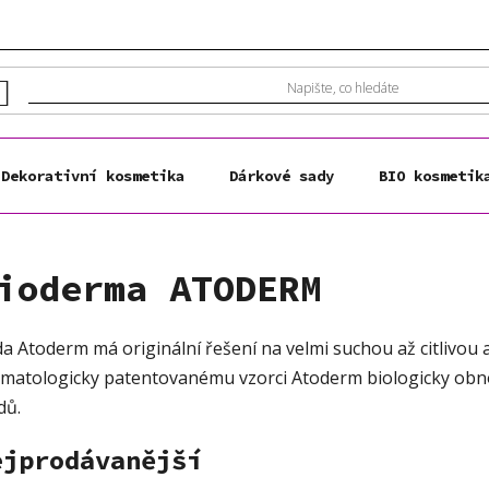
Dekorativní kosmetika
Dárkové sady
BIO kosmetik
ioderma ATODERM
a Atoderm má originální řešení na velmi suchou až citlivou
matologicky patentovanému vzorci Atoderm biologicky ob
idů.
ejprodávanější