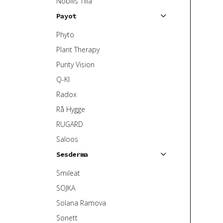
Nobilis Tilia
Payot
Phyto
Plant Therapy
Purity Vision
Q-KI
Radox
Rå Hygge
RUGARD
Saloos
Sesderma
Smileat
SOJKA
Solana Ramova
Sonett