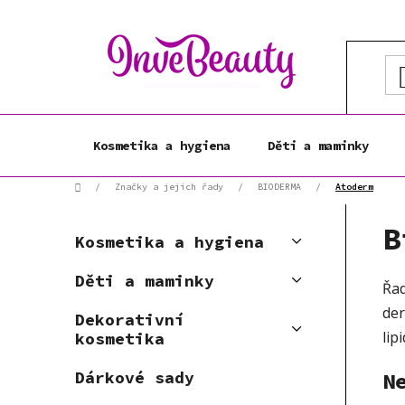
Přejít
na
obsah
Kosmetika a hygiena
Děti a maminky
Domů
/
Značky a jejich řady
/
BIODERMA
/
Atoderm
P
K
B
Přeskočit
o
Kosmetika a hygiena
a
kategorie
s
t
Děti a maminky
t
Řad
e
r
g
der
Dekorativní
a
o
lip
kosmetika
r
n
i
n
N
Dárkové sady
e
í