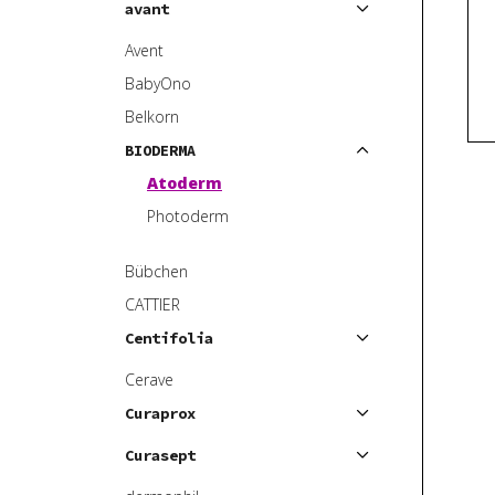
avant
p
o
r
d
Avent
o
u
BabyOno
d
k
Belkorn
u
t
BIODERMA
k
ů
Atoderm
t
ů
Photoderm
Bübchen
CATTIER
Centifolia
Cerave
Curaprox
Curasept