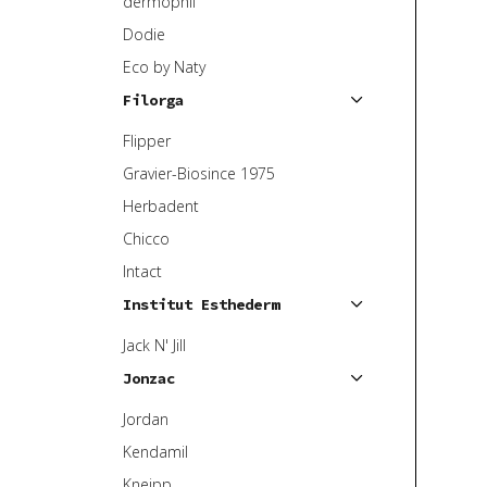
dermophil
Dodie
Eco by Naty
Filorga
Flipper
Gravier-Biosince 1975
Herbadent
Chicco
Intact
Institut Esthederm
Jack N' Jill
Jonzac
Jordan
Kendamil
Kneipp