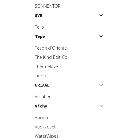
SONNENTOR
SVR
Tello
Tepe
Tesori d´Oriente
The Kind Edit Co.
Thermelove
Tidoo
URIAGE
Vellutier
Vichy
Voono
Vuokkoset
WaterWipes