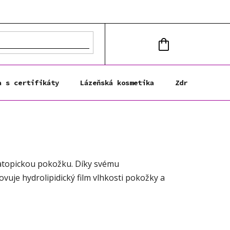
NÁKUPNÍ
KOŠÍK
a s certifikáty
Lázeňská kosmetika
Zdravá výživa
 atopickou pokožku. Díky svému
novuje
hydrolipidický film
vlhkosti pokožky a