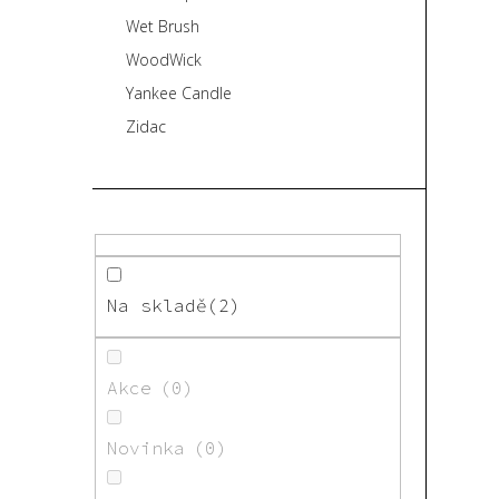
Wet Brush
WoodWick
Yankee Candle
Zidac
Na skladě
2
Akce
0
Novinka
0