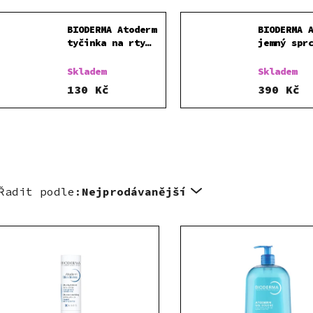
BIODERMA Atoderm
BIODERMA 
tyčinka na rty
jemný spr
4g
gel
Skladem
Skladem
130 Kč
390 Kč
Řadit podle:
Nejprodávanější