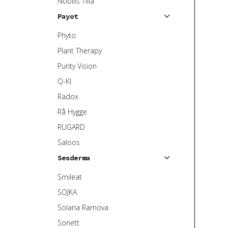
Nobilis Tilia
Payot
Phyto
Plant Therapy
Purity Vision
Q-KI
Radox
Rå Hygge
RUGARD
Saloos
Sesderma
Smileat
SOJKA
Solana Ramova
Sonett