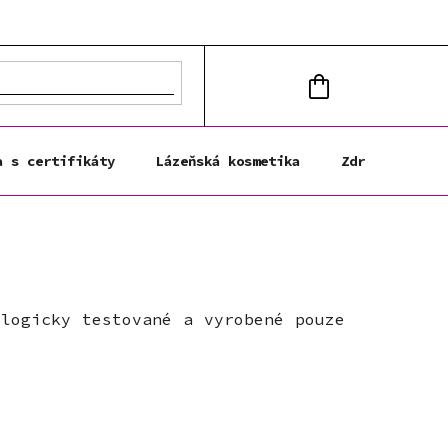
NÁKUPNÍ
KOŠÍK
a s certifikáty
Lázeňská kosmetika
Zdravá výživa
ologicky testované a vyrobené pouze