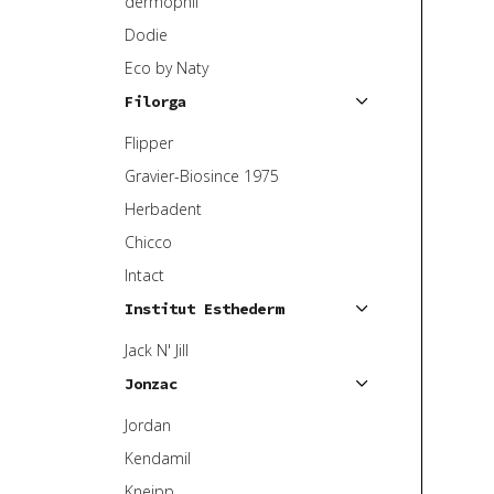
dermophil
Dodie
Eco by Naty
Filorga
Flipper
Gravier-Biosince 1975
Herbadent
Chicco
Intact
Institut Esthederm
Jack N' Jill
Jonzac
Jordan
Kendamil
Kneipp