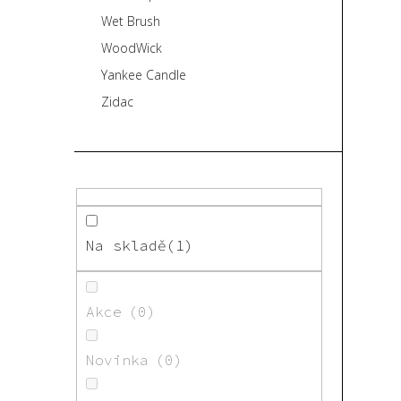
Wet Brush
WoodWick
Yankee Candle
Zidac
Na skladě
1
Akce
0
Novinka
0