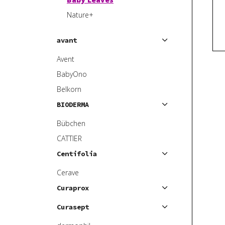
r
d
Nature+
o
u
d
k
avant
u
t
k
ů
Avent
t
BabyOno
ů
Belkorn
BIODERMA
Bübchen
CATTIER
Centifolia
Cerave
Curaprox
Curasept