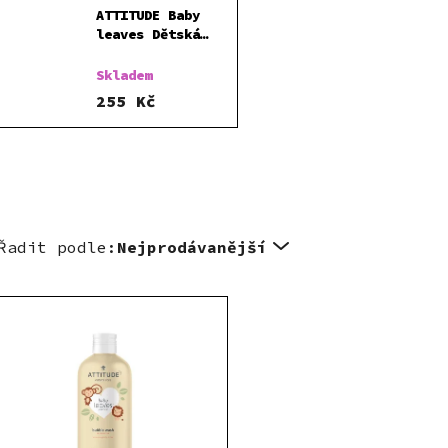
ATTITUDE Baby
leaves Dětská
pěna do koupele
s vůní hruškové
Skladem
šťávy 473 ml
255 Kč
Řadit podle:
Nejprodávanější