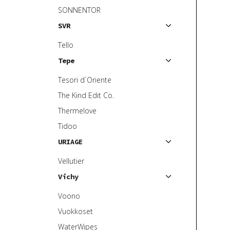
SONNENTOR
SVR
Tello
Tepe
Tesori d´Oriente
The Kind Edit Co.
Thermelove
Tidoo
URIAGE
Vellutier
Vichy
Voono
Vuokkoset
WaterWipes