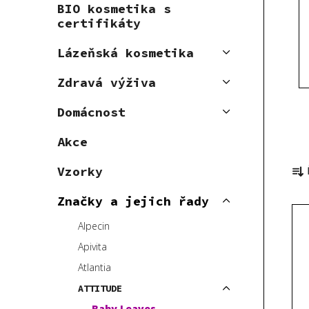
BIO kosmetika s
p
certifikáty
a
n
Lázeňská kosmetika
e
Zdravá výživa
l
Domácnost
Akce
Ř
Vzorky
a
z
Značky a jejich řady
V
e
ý
Alpecin
n
p
í
Apivita
i
p
Atlantia
s
r
ATTITUDE
p
o
Baby Leaves