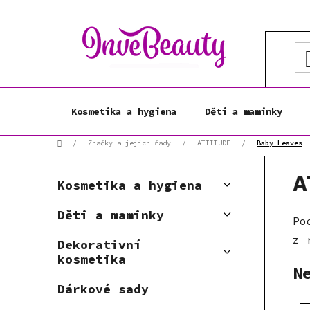
Přejít
na
obsah
Kosmetika a hygiena
Děti a maminky
Domů
/
Značky a jejich řady
/
ATTITUDE
/
Baby Leaves
P
K
A
Přeskočit
o
Kosmetika a hygiena
a
kategorie
s
t
Děti a maminky
t
Po
e
r
g
z 
Dekorativní
a
o
kosmetika
r
n
N
i
n
Dárkové sady
e
í