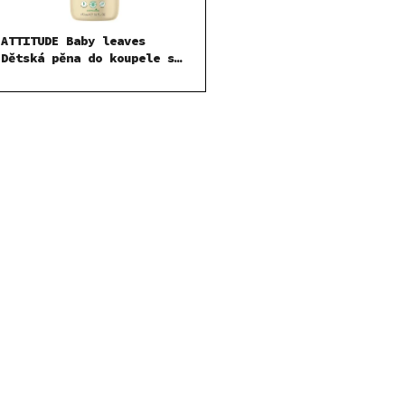
ATTITUDE Baby leaves
Dětská pěna do koupele s
vůní hruškové šťávy 473
ml
O
v
l
á
d
a
c
í
p
r
v
k
y