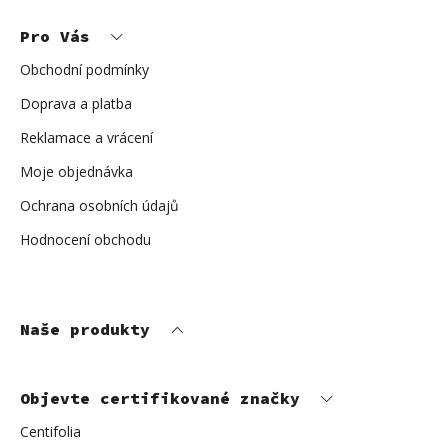
á
p
Pro Vás
a
t
í
Obchodní podmínky
Doprava a platba
Reklamace a vrácení
Moje objednávka
Ochrana osobních údajů
Hodnocení obchodu
Naše produkty
Objevte certifikované značky
Centifolia