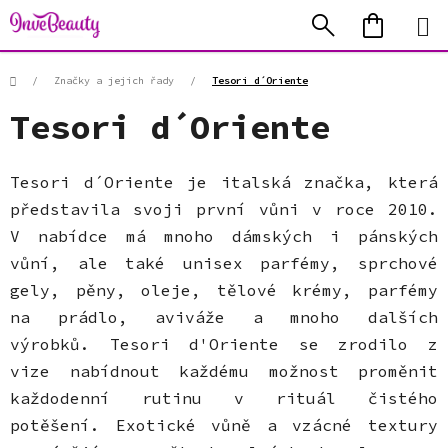
Přejít
Hledat
NÁKUP
na
KOŠÍK
obsah
Domů
/
Značky a jejich řady
/
Tesori d´Oriente
Tesori d´Oriente
Tesori d´Oriente je italská značka, která
představila svoji první vůni v roce 2010.
V nabídce má mnoho dámských i pánských
vůní, ale také unisex parfémy, sprchové
gely, pěny, oleje, tělové krémy, parfémy
na prádlo, aviváže a mnoho dalších
výrobků. Tesori d'Oriente se zrodilo z
vize nabídnout každému možnost proměnit
každodenní rutinu v rituál čistého
potěšení. Exotické vůně a vzácné textury