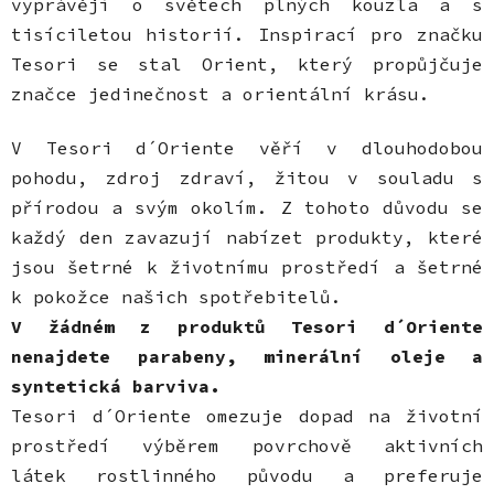
vyprávějí o světech plných kouzla a s
tisíciletou historií. Inspirací pro značku
Tesori se stal Orient, který propůjčuje
značce jedinečnost a orientální krásu.
V Tesori d´Oriente věří v dlouhodobou
pohodu, zdroj zdraví, žitou v souladu s
přírodou a svým okolím. Z tohoto důvodu se
každý den zavazují nabízet produkty, které
jsou šetrné k životnímu prostředí a šetrné
k pokožce našich spotřebitelů.
V žádném z produktů Tesori d´Oriente
nenajdete parabeny, minerální oleje a
syntetická barviva.
Tesori d´Oriente omezuje dopad na životní
prostředí výběrem povrchově aktivních
látek rostlinného původu a preferuje