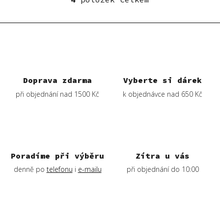
O
v
l
á
d
a
c
í
Doprava zdarma
Vyberte si dárek
p
při objednání nad 1500 Kč
k objednávce nad 650 Kč
r
v
k
y
v
ý
Poradíme při výběru
Zítra u vás
p
denně po
telefonu
i
e-mailu
při objednání do 10:00
i
s
u
Z