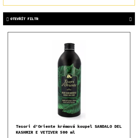
a
z
e
OTEVŘÍT FILTR
n
í
V
p
ý
r
p
o
i
d
s
u
p
k
r
t
o
ů
d
u
k
t
Tesori d'Oriente krémová koupel SANDALO DEL
ů
KASHMIR E VETIVER 500 ml