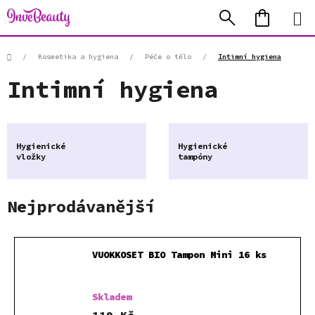
Přejít
Hledat
NÁKUP
na
KOŠÍK
obsah
Domů
/
Kosmetika a hygiena
/
Péče o tělo
/
Intimní hygiena
Intimní hygiena
Hygienické
Hygienické
vložky
tampóny
Nejprodávanější
VUOKKOSET BIO Tampon Mini 16 ks
Skladem
119 Kč