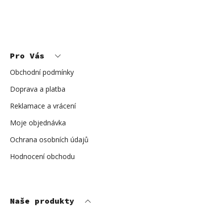
s
u
Z
á
p
Pro Vás
a
t
í
Obchodní podmínky
Doprava a platba
Reklamace a vrácení
Moje objednávka
Ochrana osobních údajů
Hodnocení obchodu
Naše produkty