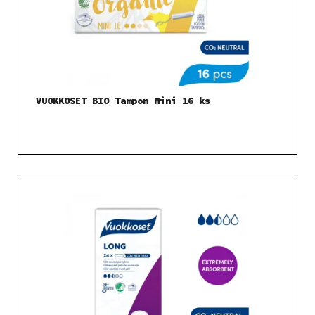
r
t
o
ů
d
u
k
t
VUOKKOSET BIO Tampon Mini 16 ks
ů