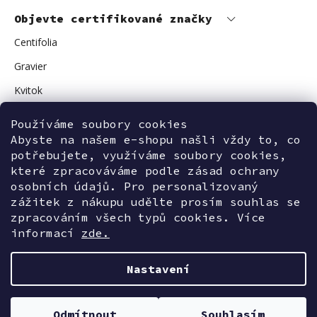
Objevte certifikované značky
Centifolia
Gravier
Kvitok
Vuokkoset
Používáme soubory cookies
Avant Skincare
Abyste na našem e-shopu našli vždy to, co
potřebujete, využíváme soubory cookies,
Sonnentor
které zpracováváme podle zásad ochrany
osobních údajů. Pro personalizovaný
zážitek z nákupu udělte prosím souhlas se
zpracováním všech typů cookies. Více
Kontaktujte nás
informací
zde.
Nastavení
Vytvořil Shoptet
Odmítnout
Souhlasím