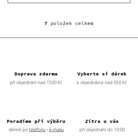
7
položek celkem
O
v
l
á
d
a
c
í
Doprava zdarma
Vyberte si dárek
p
při objednání nad 1500 Kč
k objednávce nad 650 Kč
r
v
k
y
v
ý
Poradíme při výběru
Zítra u vás
p
denně po
telefonu
i
e-mailu
při objednání do 10:00
i