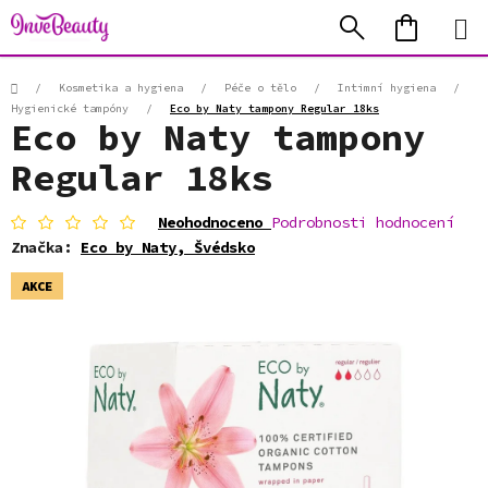
Přejít
Hledat
NÁKUP
na
KOŠÍK
obsah
Domů
/
Kosmetika a hygiena
/
Péče o tělo
/
Intimní hygiena
/
Hygienické tampóny
/
Eco by Naty tampony Regular 18ks
Eco by Naty tampony
Regular 18ks
Průměrné
Neohodnoceno
Podrobnosti hodnocení
hodnocení
Značka:
Eco by Naty, Švédsko
produktu
je
AKCE
0,0
z
5
hvězdiček.