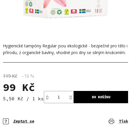
Hygienické tampóny Regular jsou ekologické - bezpečné pro tělo i
přírodu, z organické bavlny, vhodné pro dny se silným krvácením.
119 Kč
–16 %
99 Kč
DO KOŠÍKU
Měrná cena:
5,50 Kč / 1 ks
Zeptat se
Tisk