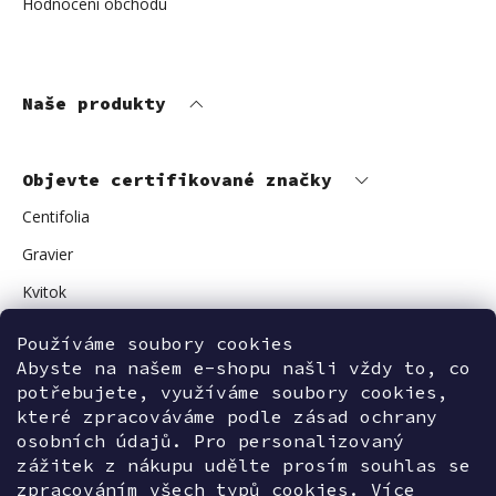
Hodnocení obchodu
Naše produkty
Objevte certifikované značky
Centifolia
Gravier
Kvitok
Vuokkoset
Používáme soubory cookies
Abyste na našem e-shopu našli vždy to, co
Avant Skincare
potřebujete, využíváme soubory cookies,
Sonnentor
které zpracováváme podle zásad ochrany
osobních údajů. Pro personalizovaný
zážitek z nákupu udělte prosím souhlas se
zpracováním všech typů cookies. Více