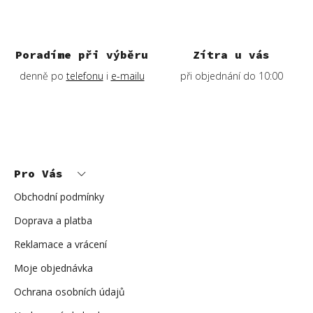
Poradíme při výběru
Zítra u vás
denně po
telefonu
i
e-mailu
při objednání do 10:00
Z
á
p
Pro Vás
a
t
í
Obchodní podmínky
Doprava a platba
Reklamace a vrácení
Moje objednávka
Ochrana osobních údajů