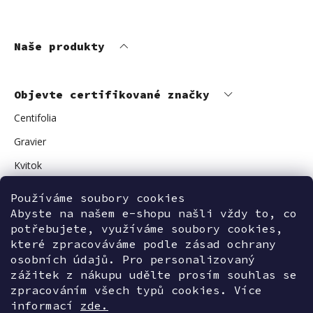
Naše produkty
Objevte certifikované značky
Centifolia
Gravier
Kvitok
Vuokkoset
Používáme soubory cookies
Avant Skincare
Abyste na našem e-shopu našli vždy to, co
potřebujete, využíváme soubory cookies,
Sonnentor
které zpracováváme podle zásad ochrany
osobních údajů. Pro personalizovaný
zážitek z nákupu udělte prosím souhlas se
zpracováním všech typů cookies. Více
Kontaktujte nás
informací
zde.