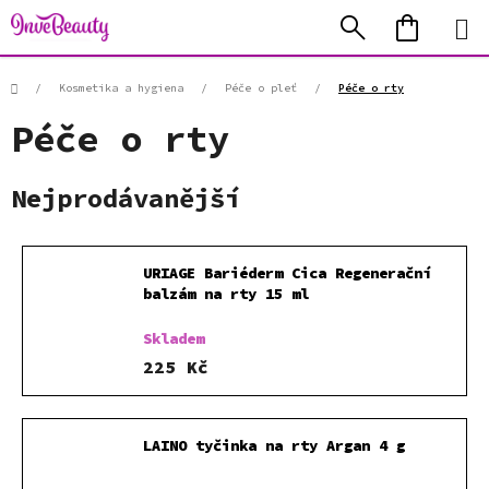
Přejít
Hledat
NÁKUP
na
KOŠÍK
obsah
Domů
/
Kosmetika a hygiena
/
Péče o pleť
/
Péče o rty
Péče o rty
Nejprodávanější
URIAGE Bariéderm Cica Regenerační
balzám na rty 15 ml
Skladem
225 Kč
LAINO tyčinka na rty Argan 4 g