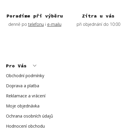
i
s
Poradíme při výběru
Zítra u vás
u
denně po
telefonu
i
e-mailu
při objednání do 10:00
Z
á
p
Pro Vás
a
t
í
Obchodní podmínky
Doprava a platba
Reklamace a vrácení
Moje objednávka
Ochrana osobních údajů
Hodnocení obchodu