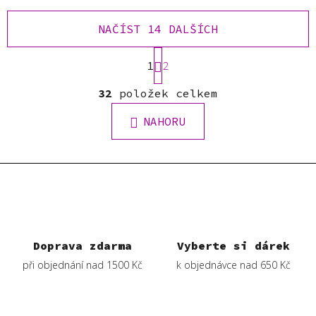
NAČÍST 14 DALŠÍCH
S
1
t
2
r
O
á
32
položek celkem
v
n
l
k
NAHORU
á
o
d
v
a
á
c
n
í
í
p
r
v
Doprava zdarma
Vyberte si dárek
k
při objednání nad 1500 Kč
k objednávce nad 650 Kč
y
v
ý
p