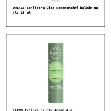
t
URIAGE Bariéderm Cica Regenerační balzám na
ů
rty 15 ml
LAINO tyčinka na rty Argan 4 g