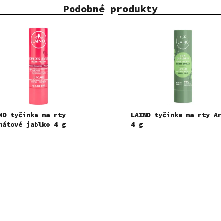
Podobné produkty
NO tyčinka na rty
LAINO tyčinka na rty A
nátové jablko 4 g
4 g