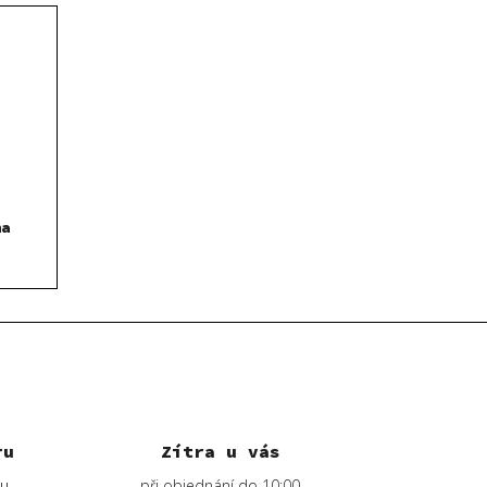
na
ru
Zítra u vás
lu
při objednání do 10:00