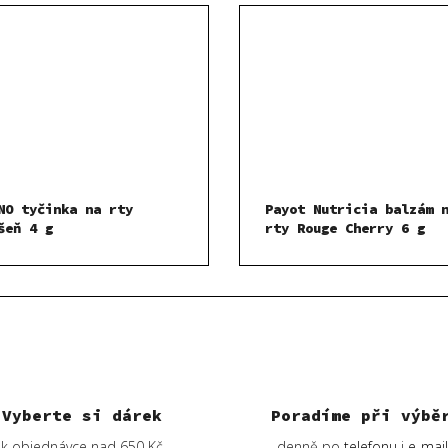
NO tyčinka na rty
Payot Nutricia balzám 
šeň 4 g
rty Rouge Cherry 6 g
Vyberte si dárek
Poradíme při výbě
k objednávce nad 650 Kč
denně po
telefonu
i
e-mai