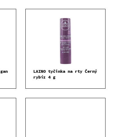
rgan
LAINO tyčinka na rty Černý
rybíz 4 g