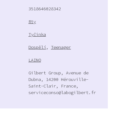
3518646028342
Rty
Tyčinka
Dospělí
,
Teenager
LAINO
Gilbert Group, Avenue de
Dubna, 14200 Hérouville-
Saint-Clair, France,
serviceconso@labogilbert.fr