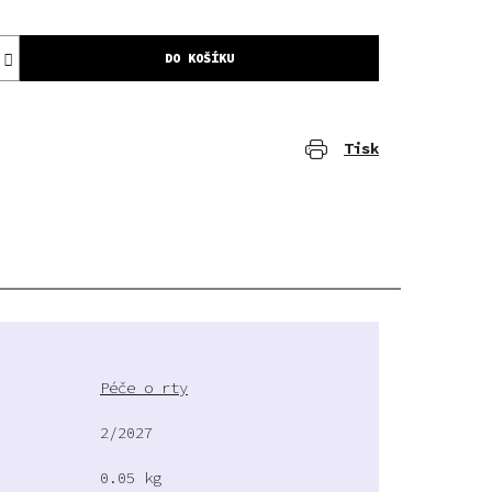
DO KOŠÍKU
Tisk
Péče o rty
2/2027
0.05 kg