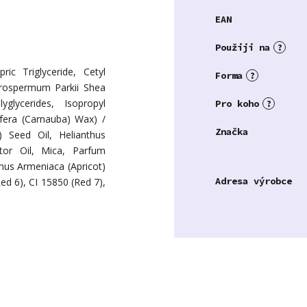
EAN
Použiji na
?
ic Triglyceride, Cetyl
Forma
?
tyrospermum Parkii Shea
yglycerides, Isopropyl
Pro koho
?
ifera (Carnauba) Wax) /
Značka
 Seed Oil, Helianthus
tor Oil, Mica, Parfum
unus Armeniaca (Apricot)
Adresa výrobce
ed 6), CI 15850 (Red 7),