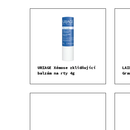
URIAGE Xémose zklidňující
LAI
balzám na rty 4g
Gra