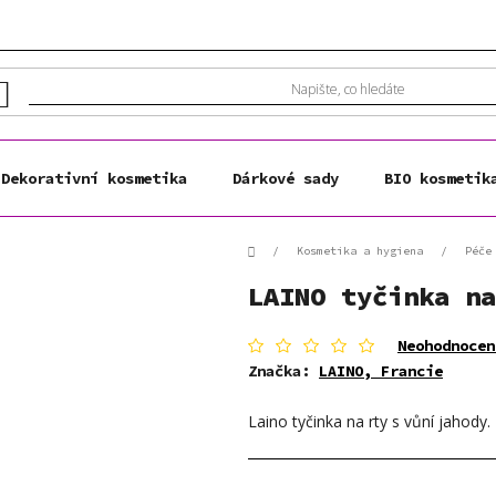
Dekorativní kosmetika
Dárkové sady
BIO kosmetik
Domů
/
Kosmetika a hygiena
/
Péče
LAINO tyčinka na
Průměrné
Neohodnocen
hodnocení
Značka:
LAINO, Francie
produktu
je
Laino tyčinka na rty s vůní jahody.
0,0
z
5
hvězdiček.