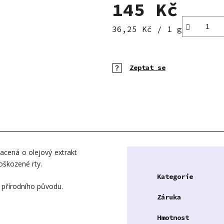
145 Kč
Měrná cena:
36,25 Kč / 1 g
Zeptat se
hacená o olejový extrakt
oškozené rty.
Kategorie
je přírodního původu.
Záruka
Hmotnost