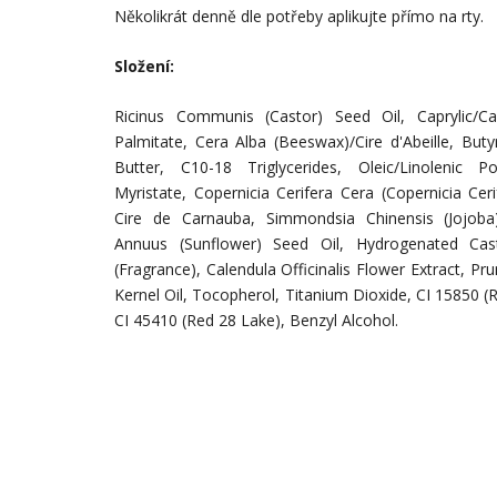
Několikrát denně dle potřeby a
plikujte přímo na rty.
Složení:
Ricinus Communis (Castor) Seed Oil, Caprylic/Capr
Palmitate, Cera Alba (Beeswax)/Cire d'Abeille, Bu
Butter, C10-18 Triglycerides, Oleic/Linolenic Pol
Myristate, Copernicia Cerifera Cera (Copernicia Cer
Cire de Carnauba, Simmondsia Chinensis (Jojoba)
Annuus (Sunflower) Seed Oil, Hydrogenated Cas
(Fragrance), Calendula Officinalis Flower Extract, Pr
Kernel Oil, Tocopherol, Titanium Dioxide, CI 15850 (R
CI 45410 (Red 28 Lake), Benzyl Alcohol.