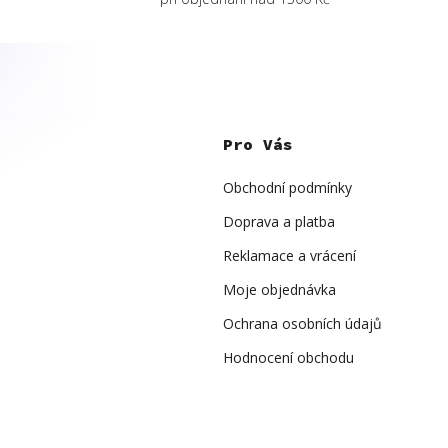
Z
á
p
Pro Vás
a
t
í
Obchodní podmínky
Doprava a platba
Reklamace a vrácení
Moje objednávka
Ochrana osobních údajů
Hodnocení obchodu