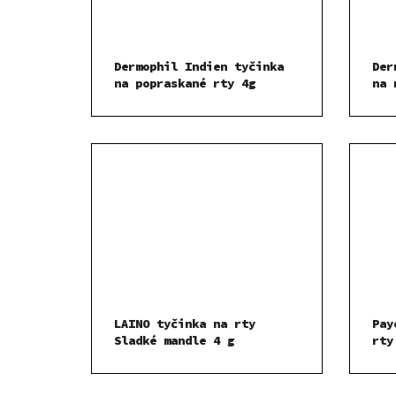
Dermophil Indien tyčinka
Der
na popraskané rty 4g
na 
LAINO tyčinka na rty
Pay
Sladké mandle 4 g
rty