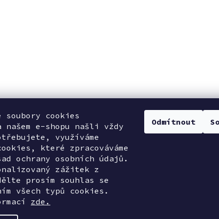
e soubory cookies
Odmítnout
S
a našem e-shopu našli vždy
otřebujete, využíváme
cookies, které zpracováváme
sad ochrany osobních údajů.
onalizovaný zážitek z
dělte prosím souhlas se
ním všech typů cookies.
ormací
zde.