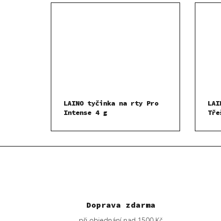
LAINO tyčinka na rty Pro
LAI
Intense 4 g
Tře
Doprava zdarma
při objednání nad 1500 Kč