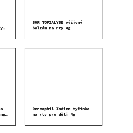
SVR TOPIALYSE výživný
ty
balzám na rty 4g
na
Dermophil Indien tyčinka
ing
na rty pro děti 4g