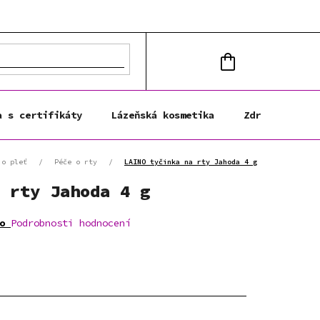
NÁKUPNÍ
KOŠÍK
a s certifikáty
Lázeňská kosmetika
Zdravá výživa
 o pleť
/
Péče o rty
/
LAINO tyčinka na rty Jahoda 4 g
 rty Jahoda 4 g
o
Podrobnosti hodnocení