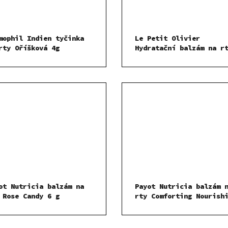
mophil Indien tyčinka
Le Petit Olivier
rty Oříšková 4g
Hydratační balzám na r
Olivový olej 4 g
ot Nutricia balzám na
Payot Nutricia balzám 
 Rose Candy 6 g
rty Comforting Nourish
Care 6 g