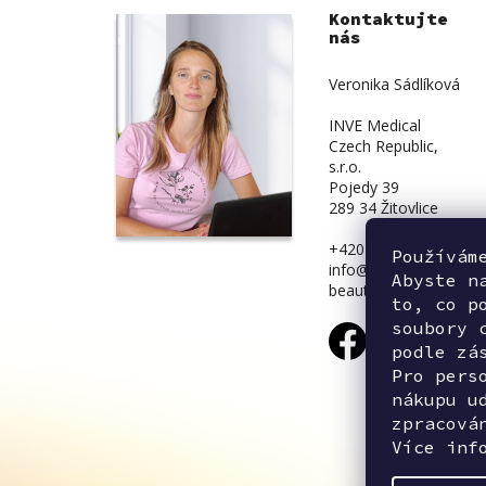
Kontaktujte
nás
Veronika Sádlíková
INVE Medical
Czech Republic,
s.r.o.
Pojedy 39
289 34 Žitovlice
+420 734 839 831
Používám
info@inve-
Abyste n
beauty.cz
to, co p
soubory 
podle zá
Pro pers
nákupu u
zpracová
Více inf