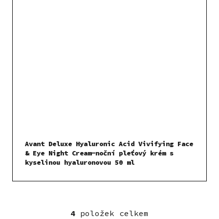
Avant Deluxe Hyaluronic Acid Vivifying Face
& Eye Night Cream-noční pleťový krém s
kyselinou hyaluronovou 50 ml
4
položek celkem
O