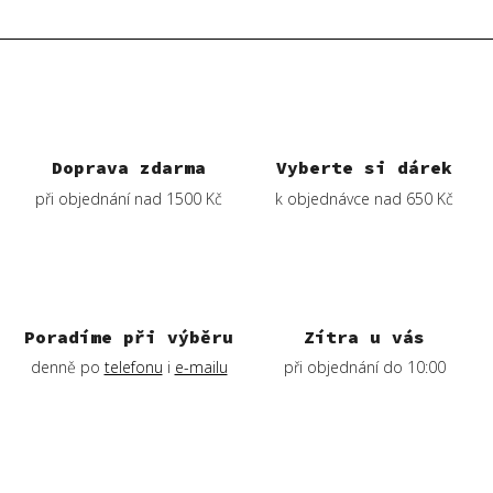
v
l
á
d
a
c
í
Doprava zdarma
Vyberte si dárek
p
při objednání nad 1500 Kč
k objednávce nad 650 Kč
r
v
k
y
v
ý
Poradíme při výběru
Zítra u vás
p
denně po
telefonu
i
e-mailu
při objednání do 10:00
i
s
u
Z
á