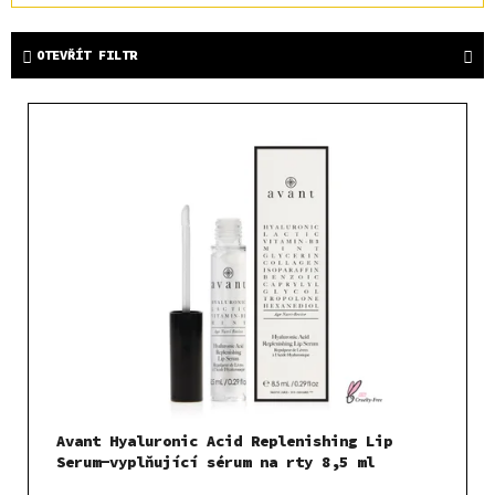
z
e
OTEVŘÍT FILTR
n
í
V
p
ý
r
p
o
i
d
s
u
p
k
r
t
o
ů
d
u
k
t
Avant Hyaluronic Acid Replenishing Lip
ů
Serum-vyplňující sérum na rty 8,5 ml