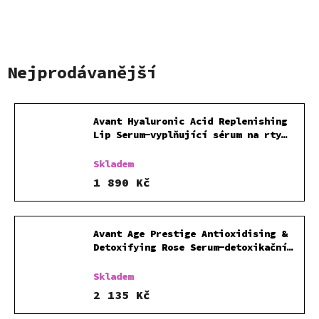
Nejprodávanější
Avant Hyaluronic Acid Replenishing
Lip Serum-vyplňující sérum na rty
8,5 ml
Skladem
1 890 Kč
Avant Age Prestige Antioxidising &
Detoxifying Rose Serum-detoxikační
růžové pleťové sérum 30 ml
Skladem
2 135 Kč