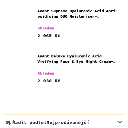
Avant Supreme Hyaluronic Acid Anti-
oxidising DUO Moisturiser-
hydratační pleťový krém DUO s
kyselinou hyaluronovou 50 ml
Skladem
2 065 Kč
Avant Deluxe Hyaluronic Acid
Vivifying Face & Eye Night Cream-
noční pleťový krém s kyselinou
hyaluronovou 50 ml
Skladem
2 030 Kč
Ř
Řadit podle:
Nejprodávanější
a