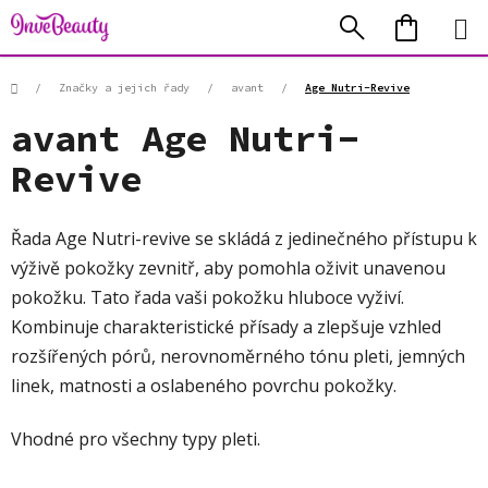
Přejít
Hledat
NÁKUP
na
KOŠÍK
obsah
Domů
/
Značky a jejich řady
/
avant
/
Age Nutri-Revive
avant Age Nutri-
Revive
Řada Age Nutri-revive se skládá z jedinečného přístupu k
výživě pokožky zevnitř, aby pomohla oživit unavenou
pokožku. Tato řada vaši pokožku hluboce vyživí.
Kombinuje charakteristické přísady a zlepšuje vzhled
rozšířených pórů, nerovnoměrného tónu pleti, jemných
linek, matnosti a oslabeného povrchu pokožky.
Vhodné pro všechny typy pleti.