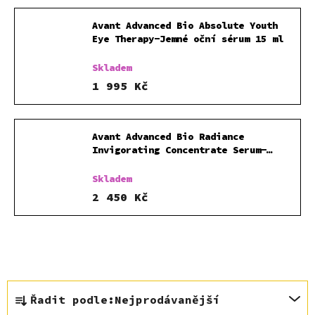
Avant Advanced Bio Absolute Youth
Eye Therapy-Jemné oční sérum 15 ml
Skladem
1 995 Kč
Avant Advanced Bio Radiance
Invigorating Concentrate Serum-
Osvěžující koncentrované sérum 30
ml
Skladem
2 450 Kč
Ř
Řadit podle:
Nejprodávanější
a