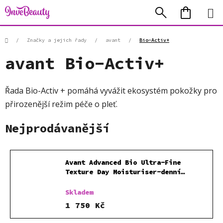
Přejít
Hledat
NÁKUP
na
KOŠÍK
obsah
Domů
/
Značky a jejich řady
/
avant
/
Bio-Activ+
avant Bio-Activ+
Řada Bio-Activ + pomáhá vyvážit ekosystém pokožky pro
přirozenější režim péče o pleť.
Nejprodávanější
Avant Advanced Bio Ultra-Fine
Texture Day Moisturiser-denní
hydratační pleťový krém 50 ml
Skladem
1 750 Kč