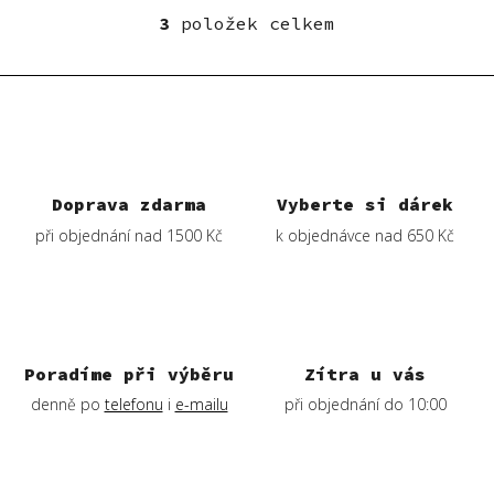
3
položek celkem
O
v
l
á
d
a
c
í
Doprava zdarma
Vyberte si dárek
p
při objednání nad 1500 Kč
k objednávce nad 650 Kč
r
v
k
y
v
ý
Poradíme při výběru
Zítra u vás
p
denně po
telefonu
i
e-mailu
při objednání do 10:00
i
s
u