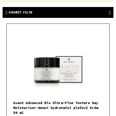
z
e
OTEVŘÍT FILTR
n
í
V
p
ý
r
p
o
i
d
s
u
p
k
r
t
o
ů
d
u
k
t
Avant Advanced Bio Ultra-Fine Texture Day
ů
Moisturiser-denní hydratační pleťový krém
50 ml