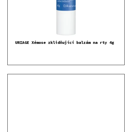
URIAGE Xémose zklidňující balzám na rty 4g