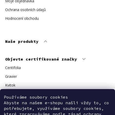
Moje objednávka
Ochrana osobních údajů
Hodnocení obchodu
Naše produkty
Objevte certifikované značky
Centifolia
Gravier
Kvitok
Vuokkoset
Používáme soubory cookies
Avant Skincare
Abyste na našem e-shopu našli vždy to, co
potřebujete, využíváme soubory cookies,
Sonnentor
které zpracováváme podle zásad ochrany