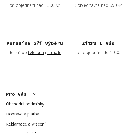
při objednání nad 1500 Kč
k objednávce nad 650 Kč
Poradíme při výběru
Zítra u vás
denně po
telefonu
i
e-mailu
při objednání do 10:00
Z
á
p
Pro Vás
a
t
í
Obchodní podmínky
Doprava a platba
Reklamace a vrácení