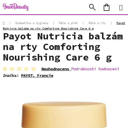
Přejít
Hledat
NÁKUP
na
KOŠÍK
obsah
Domů
/
Kosmetika a hygiena
/
Péče o pleť
/
Péče o rty
/
Payot
Nutricia balzám na rty Comforting Nourishing Care 6 g
Payot Nutricia balzám
na rty Comforting
Nourishing Care 6 g
Průměrné
Neohodnoceno
Podrobnosti hodnocení
hodnocení
Značka:
PAYOT, Francie
produktu
je
0,0
z
5
hvězdiček.