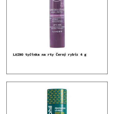
LAINO tyčinka na rty Černý rybíz 4 g