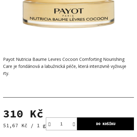
Payot Nutricia Baume Levres Cocoon Comforting Nourishing
Care je fondánová a labužnická péče, která intenzivně vyživuje
rty.
310 Kč
DO KOŠÍKU
Měrná cena:
51,67 Kč / 1 g