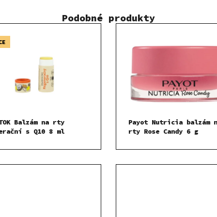
Podobné produkty
CE
TOK Balzám na rty
Payot Nutricia balzám 
erační s Q10 8 ml
rty Rose Candy 6 g