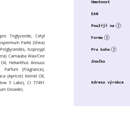
Hmotnost
EAN
Použiji na
?
ic Triglyceride, Cetyl
Forma
?
rospermum Parkii (Shea)
 Polglycerides, Isoproypl
Pro koho
?
ifera) Carnauba Wax/Cire
Značka
Oil, Helianthus Annuus
, Parfum (Fragrance),
ca (Apricot) Kernel Oil,
Adresa výrobce
llow 5 Lake), CI 77491
ium Dioxide).