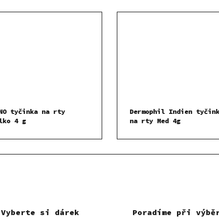
NO tyčinka na rty
Dermophil Indien tyčin
lko 4 g
na rty Med 4g
Vyberte si dárek
Poradíme při výbě