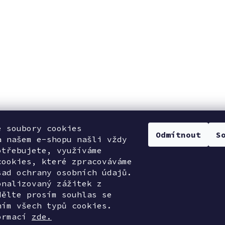
e soubory cookies
Odmítnout
S
a našem e-shopu našli vždy
otřebujete, využíváme
cookies, které zpracováváme
sad ochrany osobních údajů.
onalizovaný zážitek z
dělte prosím souhlas se
ním všech typů cookies.
ormací
zde.