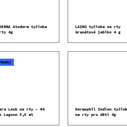
DERMA Atoderm tyčinka
LAINO tyčinka na rty
rty 4g
Granátové jablko 4 g
PRODEJ
era Lesk na rty – 04
Dermophil Indien tyčin
k Lagoon 5,5 ml
na rty pro děti 4g