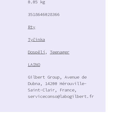
0.05 kg
3518646028366
Rty
Tyčinka
Dospělí
,
Teenager
LAINO
Gilbert Group, Avenue de
Dubna, 14200 Hérouville-
Saint-Clair, France,
serviceconso@labogilbert.fr