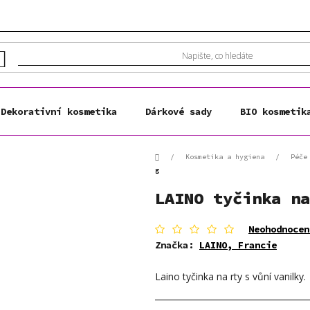
Dekorativní kosmetika
Dárkové sady
BIO kosmetik
Domů
/
Kosmetika a hygiena
/
Péče
g
LAINO tyčinka na
Průměrné
Neohodnocen
hodnocení
Značka:
LAINO, Francie
produktu
je
Laino tyčinka na rty s vůní vanilky.
0,0
z
5