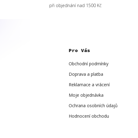
při objednání nad 1500 Kč
Z
á
p
Pro Vás
a
t
í
Obchodní podmínky
Doprava a platba
Reklamace a vrácení
Moje objednávka
Ochrana osobních údajů
Hodnocení obchodu