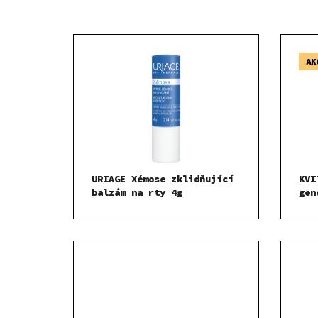
AK
URIAGE Xémose zklidňující
KVI
balzám na rty 4g
gen