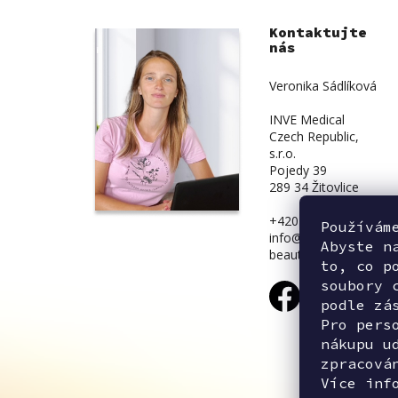
Kontaktujte
nás
Veronika Sádlíková
INVE Medical
Czech Republic,
s.r.o.
Pojedy 39
289 34 Žitovlice
+420 734 839 831
Používám
info@inve-
Abyste n
beauty.cz
to, co p
soubory 
podle zá
Pro pers
nákupu u
zpracová
Více inf