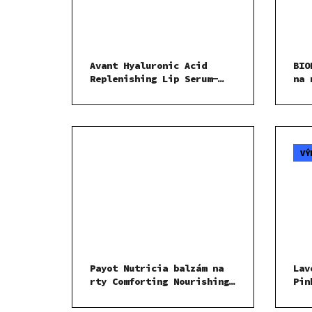
Avant Hyaluronic Acid
BIO
Replenishing Lip Serum-
na 
vyplňující sérum na rty
8,5 ml
VÝ
Payot Nutricia balzám na
Lav
rty Comforting Nourishing
Pin
Care 6 g