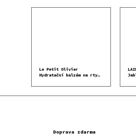
Le Petit Olivier
LAI
Hydratační balzám na rty
Jab
Arganový olej 4 g
Doprava zdarma