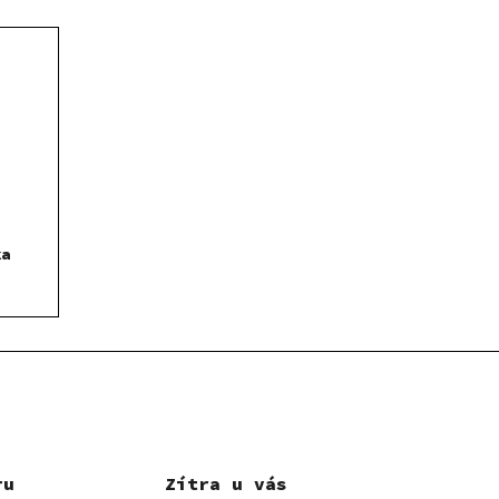
ka
ru
Zítra u vás