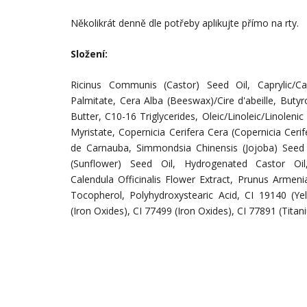
Několikrát denně dle potřeby a
plikujte přímo na rty.
Složení:
Ricinus Communis (Castor) Seed Oil, Caprylic/Capr
Palmitate, Cera Alba (Beeswax)/Cire d'abeille, Buty
Butter, C10-16 Triglycerides, Oleic/Linoleic/Linolenic
Myristate, Copernicia Cerifera Cera (Copernicia Cer
de Carnauba, Simmondsia Chinensis (Jojoba) Seed 
(Sunflower) Seed Oil, Hydrogenated Castor Oil
Calendula Officinalis Flower Extract, Prunus Armenia
Tocopherol, Polyhydroxystearic Acid, CI 19140 (Ye
(Iron Oxides), CI 77499 (Iron Oxides), CI 77891 (Titan