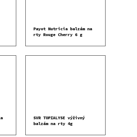
Payot Nutricia balzám na
rty Rouge Cherry 6 g
ka
SVR TOPIALYSE výživný
balzám na rty 4g