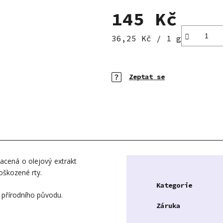
hvězdiček.
145 Kč
Měrná cena:
36,25 Kč / 1 g
Zeptat se
hacená o olejový extrakt
oškozené rty.
Kategorie
je přírodního původu.
Záruka