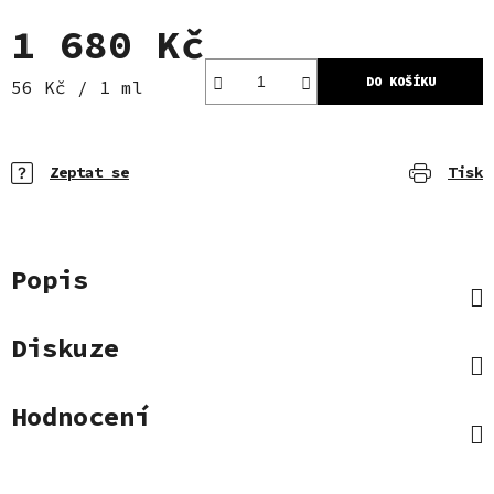
1 680 Kč
DO KOŠÍKU
Měrná cena:
56 Kč / 1 ml
Zeptat se
Tisk
Popis
Diskuze
Hodnocení