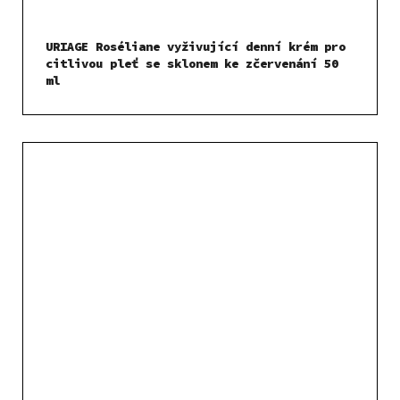
URIAGE Roséliane vyživující denní krém pro
citlivou pleť se sklonem ke zčervenání 50
ml