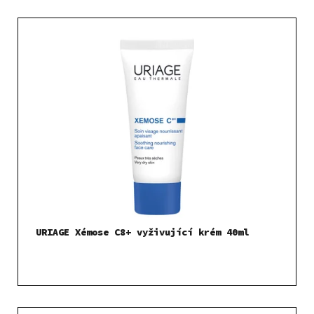
URIAGE Xémose C8+ vyživující krém 40ml