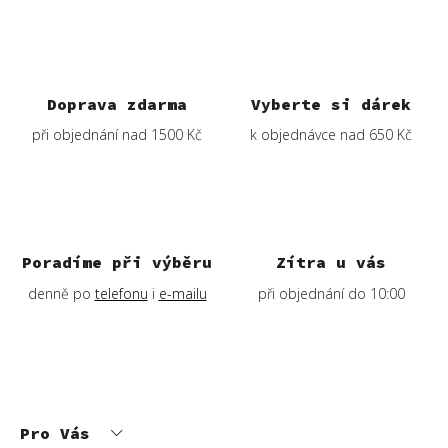
Doprava zdarma
Vyberte si dárek
při objednání nad 1500 Kč
k objednávce nad 650 Kč
Poradíme při výběru
Zítra u vás
denně po
telefonu
i
e-mailu
při objednání do 10:00
Z
á
p
Pro Vás
a