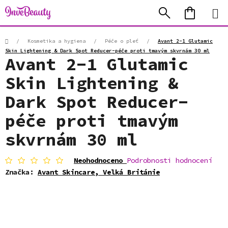
Přejít
Hledat
NÁKUP
na
KOŠÍK
obsah
Domů
/
Kosmetika a hygiena
/
Péče o pleť
/
Avant 2-1 Glutamic
Skin Lightening & Dark Spot Reducer-péče proti tmavým skvrnám 30 ml
Avant 2-1 Glutamic
Skin Lightening &
Dark Spot Reducer-
péče proti tmavým
skvrnám 30 ml
Průměrné
Neohodnoceno
Podrobnosti hodnocení
hodnocení
Značka:
Avant Skincare, Velká Británie
produktu
je
0,0
z
5
hvězdiček.