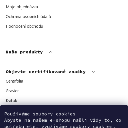
Moje objednávka
Ochrana osobních údajů
Hodnocení obchodu
Naše produkty
Objevte certifikované značky
Centifolia
Gravier
Kvitok
Vuokkoset
Používáme soubory cookies
Abyste na našem e-shopu našli vždy to, co
Avant Skincare
potřebujete, využíváme soubory cookies,