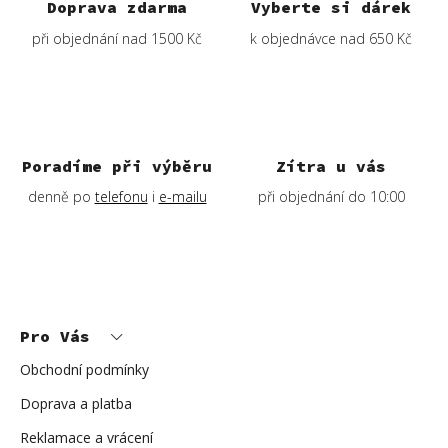
Doprava zdarma
Vyberte si dárek
při objednání nad 1500 Kč
k objednávce nad 650 Kč
Poradíme při výběru
Zítra u vás
denně po
telefonu
i
e-mailu
při objednání do 10:00
Z
á
p
Pro Vás
a
t
í
Obchodní podmínky
Doprava a platba
Reklamace a vrácení