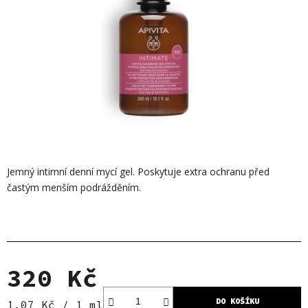
Jemný intimní denní mycí gel. Poskytuje extra ochranu před
častým menším podrážděním.
320 Kč
DO KOŠÍKU
Měrná cena:
1,07 Kč / 1 ml