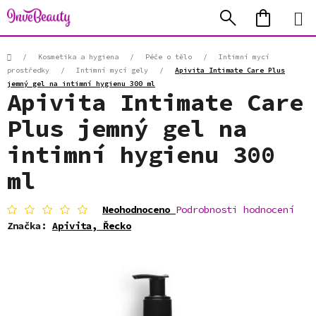
Přejít
Hledat
NÁKUP
na
KOŠÍK
obsah
Domů
/
Kosmetika a hygiena
/
Péče o tělo
/
Intimní mycí
prostředky
/
Intimní mycí gely
/
Apivita Intimate Care Plus
jemný gel na intimní hygienu 300 ml
Apivita Intimate Care
Plus jemný gel na
intimní hygienu 300
ml
Průměrné
Neohodnoceno
Podrobnosti hodnocení
hodnocení
Značka:
Apivita, Řecko
produktu
je
0,0
z
5
hvězdiček.