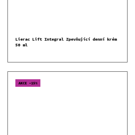
Lierac Lift Integral Zpevňující denní krém
50 ml
AKCE -15%