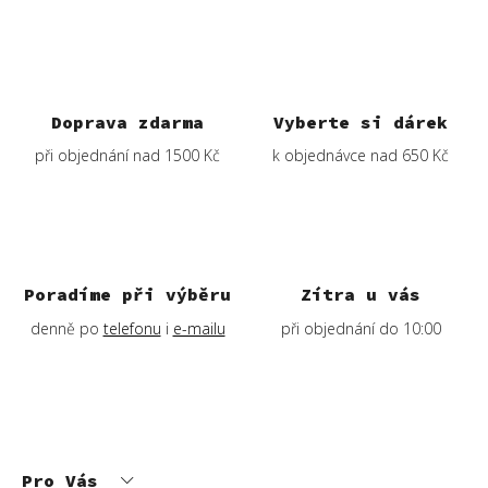
Doprava zdarma
Vyberte si dárek
při objednání nad 1500 Kč
k objednávce nad 650 Kč
Poradíme při výběru
Zítra u vás
denně po
telefonu
i
e-mailu
při objednání do 10:00
Z
á
p
Pro Vás
a