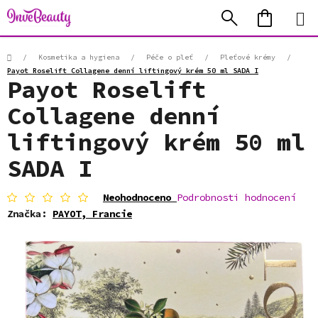
Přejít
Hledat
NÁKUP
na
KOŠÍK
obsah
Domů
/
Kosmetika a hygiena
/
Péče o pleť
/
Pleťové krémy
/
Payot Roselift Collagene denní liftingový krém 50 ml SADA I
Payot Roselift
Collagene denní
liftingový krém 50 ml
SADA I
Průměrné
Neohodnoceno
Podrobnosti hodnocení
hodnocení
Značka:
PAYOT, Francie
produktu
je
0,0
z
5
hvězdiček.