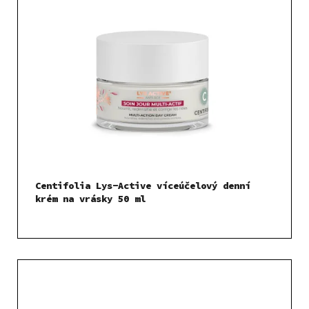
Centifolia Lys-Active víceúčelový denní
krém na vrásky 50 ml