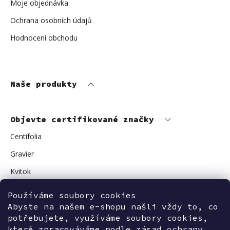
Moje objednávka
Ochrana osobních údajů
Hodnocení obchodu
Naše produkty
Objevte certifikované značky
Centifolia
Gravier
Kvitok
Vuokkoset
Používáme soubory cookies
Abyste na našem e-shopu našli vždy to, co
Avant Skincare
potřebujete, využíváme soubory cookies,
Sonnentor
které zpracováváme podle zásad ochrany