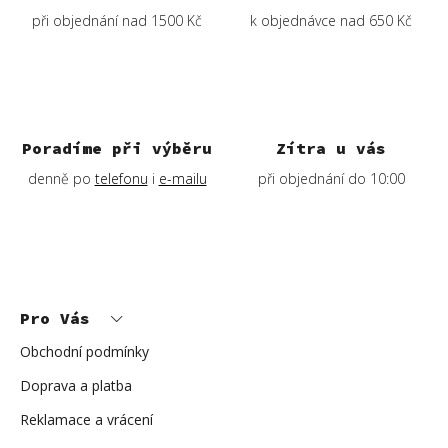
při objednání nad 1500 Kč
k objednávce nad 650 Kč
Poradíme při výběru
Zítra u vás
denně po
telefonu
i
e-mailu
při objednání do 10:00
Z
á
p
Pro Vás
a
t
í
Obchodní podmínky
Doprava a platba
Reklamace a vrácení