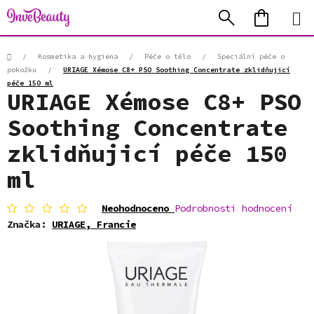
Přejít
Hledat
NÁKUP
na
KOŠÍK
obsah
Domů
/
Kosmetika a hygiena
/
Péče o tělo
/
Speciální péče o
pokožku
/
URIAGE Xémose C8+ PSO Soothing Concentrate zklidňujicí
péče 150 ml
URIAGE Xémose C8+ PSO
Soothing Concentrate
zklidňujicí péče 150
ml
Průměrné
Neohodnoceno
Podrobnosti hodnocení
hodnocení
Značka:
URIAGE, Francie
produktu
je
0,0
z
5
hvězdiček.