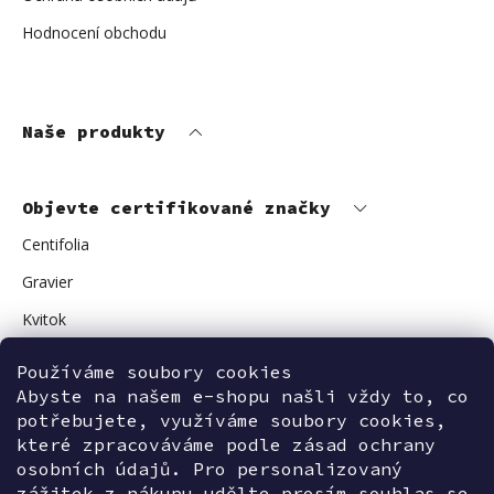
Hodnocení obchodu
Naše produkty
Objevte certifikované značky
Centifolia
Gravier
Kvitok
Vuokkoset
Používáme soubory cookies
Avant Skincare
Abyste na našem e-shopu našli vždy to, co
potřebujete, využíváme soubory cookies,
Sonnentor
které zpracováváme podle zásad ochrany
osobních údajů. Pro personalizovaný
zážitek z nákupu udělte prosím souhlas se