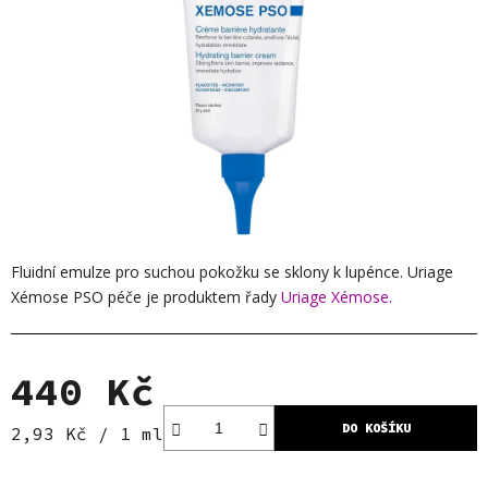
Fluidní emulze pro suchou pokožku se sklony k lupénce. Uriage
Xémose PSO péče je produktem řady
Uriage Xémose.
440 Kč
DO KOŠÍKU
Měrná cena:
2,93 Kč / 1 ml