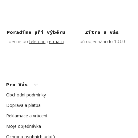
Poradíme při výběru
Zítra u vás
denně po
telefonu
i
e-mailu
při objednání do 10:00
Z
á
p
Pro Vás
a
t
í
Obchodní podmínky
Doprava a platba
Reklamace a vrácení
Moje objednávka
Ochrana osobních údajů