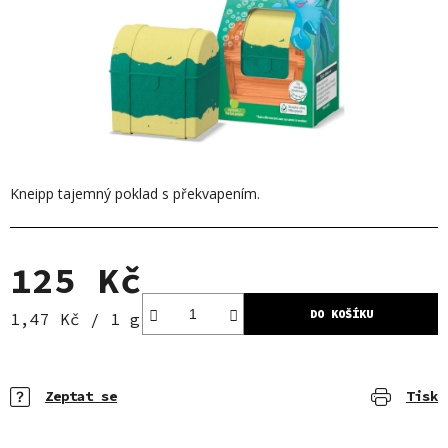
Kneipp tajemný poklad s překvapením.
125 Kč
DO KOŠÍKU
Měrná cena:
1,47 Kč / 1 g
Zeptat se
Tisk