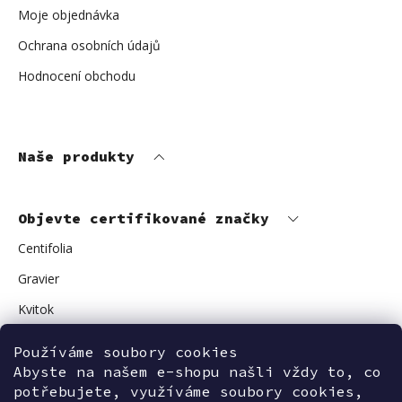
Moje objednávka
Ochrana osobních údajů
Hodnocení obchodu
Naše produkty
Objevte certifikované značky
Centifolia
Gravier
Kvitok
Vuokkoset
Používáme soubory cookies
Avant Skincare
Abyste na našem e-shopu našli vždy to, co
potřebujete, využíváme soubory cookies,
Sonnentor