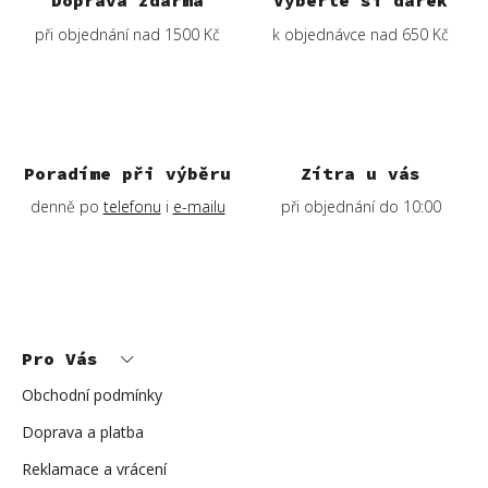
Doprava zdarma
Vyberte si dárek
při objednání nad 1500 Kč
k objednávce nad 650 Kč
Poradíme při výběru
Zítra u vás
denně po
telefonu
i
e-mailu
při objednání do 10:00
Z
á
p
Pro Vás
a
t
í
Obchodní podmínky
Doprava a platba
Reklamace a vrácení