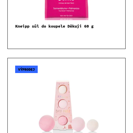
Kneipp sůl do koupele Děkuji 60 g
VÝPRODEJ