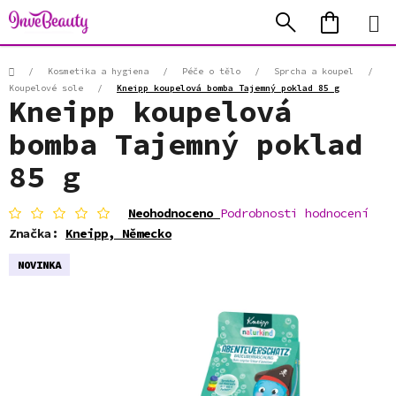
Přejít
Hledat
NÁKUP
na
KOŠÍK
obsah
Domů
/
Kosmetika a hygiena
/
Péče o tělo
/
Sprcha a koupel
/
Koupelové sole
/
Kneipp koupelová bomba Tajemný poklad 85 g
Kneipp koupelová
bomba Tajemný poklad
85 g
Průměrné
Neohodnoceno
Podrobnosti hodnocení
hodnocení
Značka:
Kneipp, Německo
produktu
je
NOVINKA
0,0
z
5
hvězdiček.