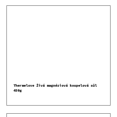
Thermelove Živá magnéziová koupelová sůl
450g