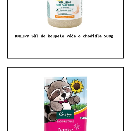
KNEIPP Sůl do koupele Péče o chodidla 500g