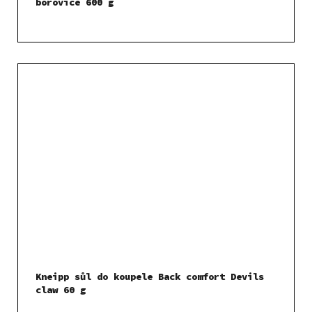
borovice 600 g
Kneipp sůl do koupele Back comfort Devils
claw 60 g