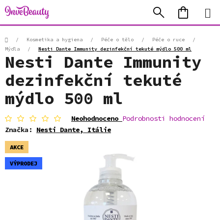
Přejít
Hledat
NÁKUP
na
KOŠÍK
obsah
Domů
/
Kosmetika a hygiena
/
Péče o tělo
/
Péče o ruce
/
Mýdla
/
Nesti Dante Immunity dezinfekční tekuté mýdlo 500 ml
Nesti Dante Immunity
dezinfekční tekuté
mýdlo 500 ml
Průměrné
Neohodnoceno
Podrobnosti hodnocení
hodnocení
Značka:
Nesti Dante, Itálie
produktu
je
AKCE
0,0
z
VÝPRODEJ
5
hvězdiček.