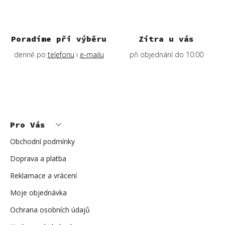
Poradíme při výběru
Zítra u vás
denně po
telefonu
i
e-mailu
při objednání do 10:00
Z
á
p
Pro Vás
a
t
í
Obchodní podmínky
Doprava a platba
Reklamace a vrácení
Moje objednávka
Ochrana osobních údajů