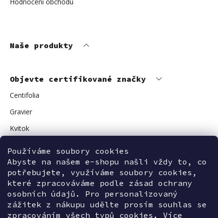
Hodnocení obchodu
Naše produkty
Objevte certifikované značky
Centifolia
Gravier
Kvitok
Vuokkoset
Používáme soubory cookies
Avant Skincare
Abyste na našem e-shopu našli vždy to, co
potřebujete, využíváme soubory cookies,
Sonnentor
které zpracováváme podle zásad ochrany
osobních údajů. Pro personalizovaný
zážitek z nákupu udělte prosím souhlas se
zpracováním všech typů cookies. Více