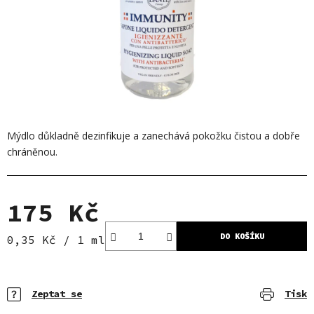
Mýdlo důkladně dezinfikuje a zanechává pokožku čistou a dobře
chráněnou.
175 Kč
DO KOŠÍKU
Měrná cena:
0,35 Kč / 1 ml
Zeptat se
Tisk