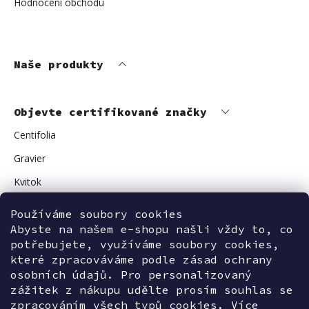
Hodnocení obchodu
Naše produkty
Objevte certifikované značky
Centifolia
Gravier
Kvitok
Vuokkoset
Používáme soubory cookies
Avant Skincare
Abyste na našem e-shopu našli vždy to, co
potřebujete, využíváme soubory cookies,
Sonnentor
které zpracováváme podle zásad ochrany
osobních údajů. Pro personalizovaný
zážitek z nákupu udělte prosím souhlas se
zpracováním všech typů cookies. Více