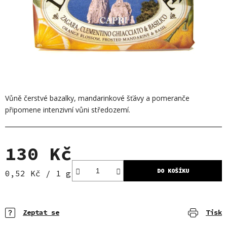
Vůně čerstvé bazalky, mandarinkové šťávy a pomeranče
připomene intenzivní vůni středozemí.
130 Kč
DO KOŠÍKU
Měrná cena:
0,52 Kč / 1 g
Zeptat se
Tisk