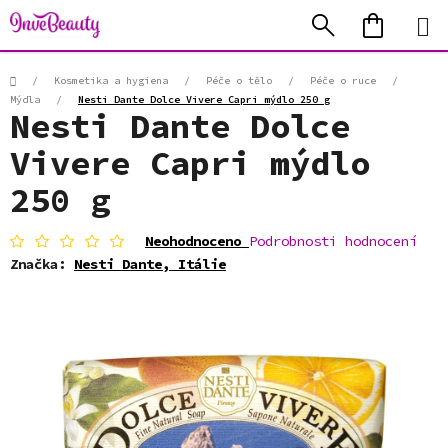
Přejít
Hledat
NÁKUP
na
KOŠÍK
obsah
Domů
/
Kosmetika a hygiena
/
Péče o tělo
/
Péče o ruce
/
Mýdla
/
Nesti Dante Dolce Vivere Capri mýdlo 250 g
Nesti Dante Dolce
Vivere Capri mýdlo
250 g
Průměrné
Neohodnoceno
Podrobnosti hodnocení
hodnocení
Značka:
Nesti Dante, Itálie
produktu
je
0,0
z
5
hvězdiček.