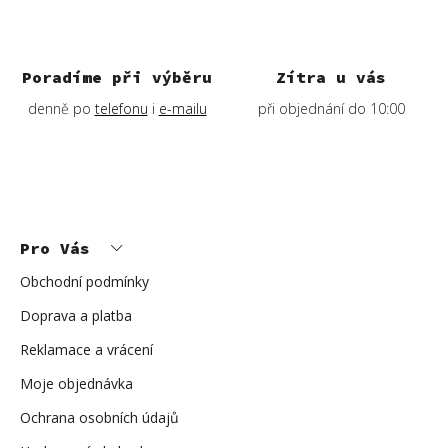
Poradíme při výběru
Zítra u vás
denně po
telefonu
i
e-mailu
při objednání do 10:00
Z
á
p
Pro Vás
a
t
í
Obchodní podmínky
Doprava a platba
Reklamace a vrácení
Moje objednávka
Ochrana osobních údajů