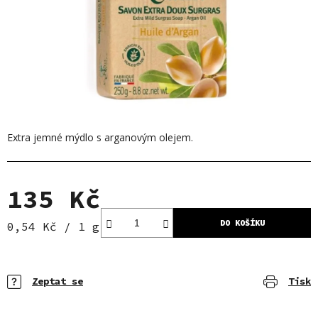
Extra jemné mýdlo s
arganovým olejem.
135 Kč
DO KOŠÍKU
Měrná cena:
0,54 Kč / 1 g
Zeptat se
Tisk