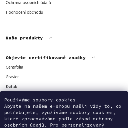
Ochrana osobních údajů
Hodnocení obchodu
Naše produkty
Objevte certifikované značky
Centifolia
Gravier
Kvitok
Vuokkoset
Používáme soubory cookies
Avant Skincare
Abyste na našem e-shopu našli vždy to, co
potřebujete, využíváme soubory cookies,
Sonnentor
které zpracováváme podle zásad ochrany
osobních údajů. Pro personalizovaný