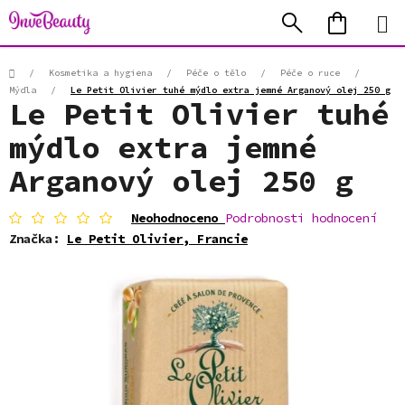
Přejít
Hledat
NÁKUP
na
KOŠÍK
obsah
Domů
/
Kosmetika a hygiena
/
Péče o tělo
/
Péče o ruce
/
Mýdla
/
Le Petit Olivier tuhé mýdlo extra jemné Arganový olej 250 g
Le Petit Olivier tuhé
mýdlo extra jemné
Arganový olej 250 g
Průměrné
Neohodnoceno
Podrobnosti hodnocení
hodnocení
Značka:
Le Petit Olivier, Francie
produktu
je
0,0
z
5
hvězdiček.