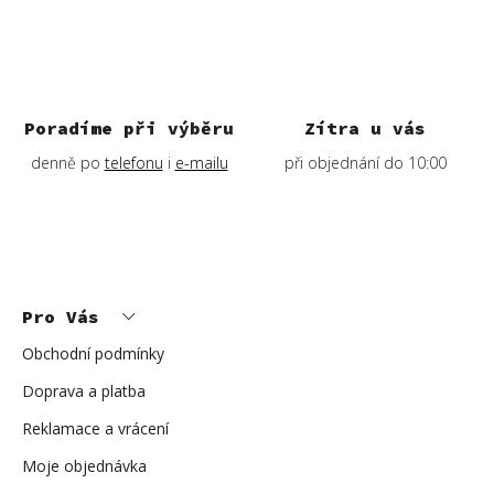
Poradíme při výběru
Zítra u vás
denně po
telefonu
i
e-mailu
při objednání do 10:00
Z
á
p
Pro Vás
a
t
í
Obchodní podmínky
Doprava a platba
Reklamace a vrácení
Moje objednávka