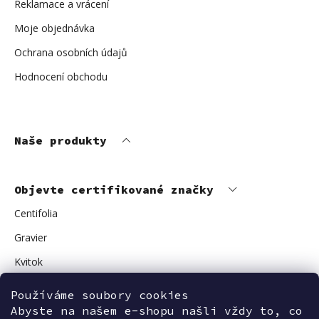
Reklamace a vrácení
Moje objednávka
Ochrana osobních údajů
Hodnocení obchodu
Naše produkty
Objevte certifikované značky
Centifolia
Gravier
Kvitok
Vuokkoset
Používáme soubory cookies
Avant Skincare
Abyste na našem e-shopu našli vždy to, co