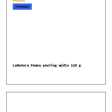
VÝPRODEJ
LuNatura Pemza peeling mýdlo 120 g