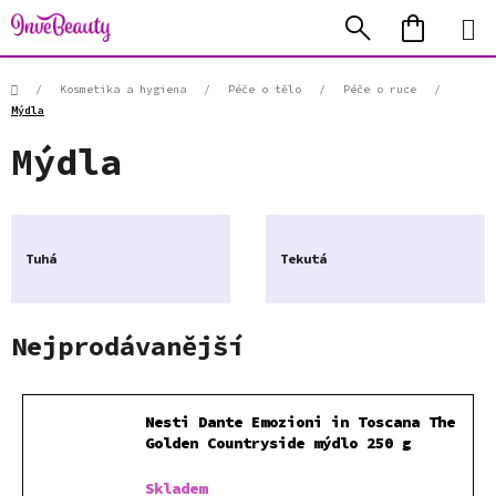
Přejít
Hledat
NÁKUP
na
KOŠÍK
obsah
Domů
/
Kosmetika a hygiena
/
Péče o tělo
/
Péče o ruce
/
Mýdla
Mýdla
Tuhá
Tekutá
Nejprodávanější
Nesti Dante Emozioni in Toscana The
Golden Countryside mýdlo 250 g
Skladem