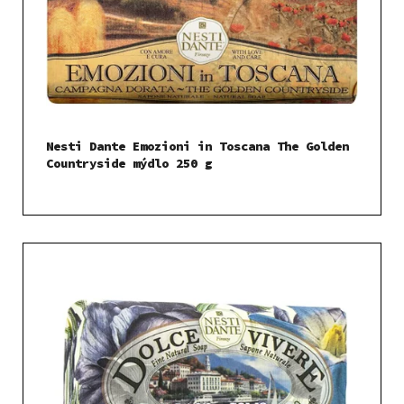
k
r
t
o
ů
d
u
k
t
Nesti Dante Emozioni in Toscana The Golden
ů
Countryside mýdlo 250 g