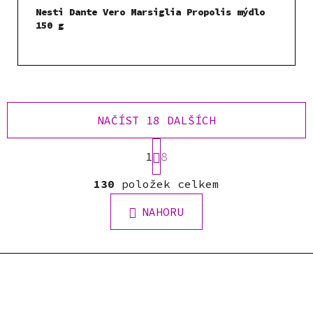
Nesti Dante Vero Marsiglia Propolis mýdlo
150 g
NAČÍST 18 DALŠÍCH
S
1
t
8
r
O
á
130
položek celkem
v
n
l
k
NAHORU
á
o
d
v
a
á
c
n
í
í
p
r