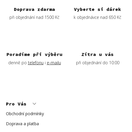
v
Doprava zdarma
Vyberte si dárek
k
při objednání nad 1500 Kč
k objednávce nad 650 Kč
y
v
ý
p
i
s
Poradíme při výběru
Zítra u vás
u
denně po
telefonu
i
e-mailu
při objednání do 10:00
Z
á
p
Pro Vás
a
t
í
Obchodní podmínky
Doprava a platba