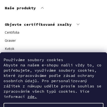
Naše produkty
Objevte certifikované značky
Centifolia
Gravier
Kvitok
Vuokkoset
Používáme soubory cookies
Avant Skincare
Abyste na našem e-shopu našli vždy to, co
potřebujete, využíváme soubory cookies,
Sonnentor
které zpracováváme podle zásad ochrany
osobních údajů. Pro personalizovaný
zážitek z nákupu udělte prosím souhlas se
zpracováním všech typů cookies. Více
Kontaktujte nás
informací
zde.