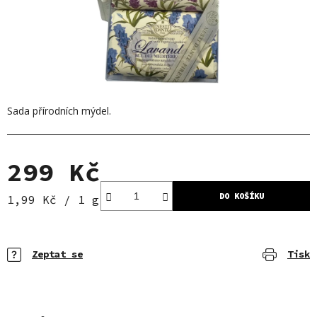
Sada přírodních mýdel.
299 Kč
DO KOŠÍKU
Měrná cena:
1,99 Kč / 1 g
Zeptat se
Tisk