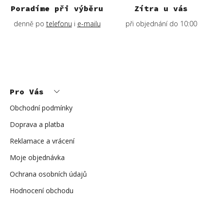
Poradíme při výběru
Zítra u vás
denně po
telefonu
i
e-mailu
při objednání do 10:00
Z
á
p
Pro Vás
a
t
í
Obchodní podmínky
Doprava a platba
Reklamace a vrácení
Moje objednávka
Ochrana osobních údajů
Hodnocení obchodu