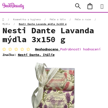
Přejít
Hledat
NÁKUP
na
KOŠÍK
obsah
Domů
/
Kosmetika a hygiena
/
Péče o tělo
/
Péče o ruce
/
Mýdla
/
Nesti Dante Lavanda mýdla 3x150 g
Nesti Dante Lavanda
mýdla 3x150 g
Průměrné
Neohodnoceno
Podrobnosti hodnocení
hodnocení
Značka:
Nesti Dante, Itálie
produktu
je
0,0
z
5
hvězdiček.