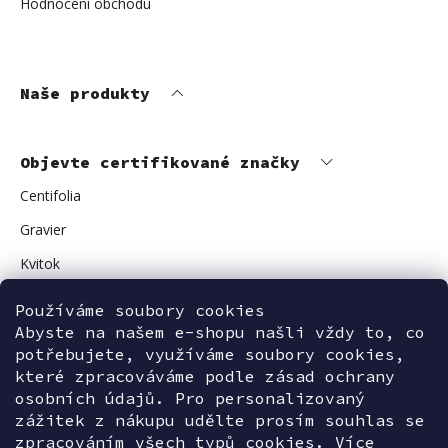
Hodnocení obchodu
Naše produkty
Objevte certifikované značky
Centifolia
Gravier
Kvitok
Vuokkoset
Používáme soubory cookies
Avant Skincare
Abyste na našem e-shopu našli vždy to, co
potřebujete, využíváme soubory cookies,
Sonnentor
které zpracováváme podle zásad ochrany
osobních údajů. Pro personalizovaný
zážitek z nákupu udělte prosím souhlas se
zpracováním všech typů cookies. Více