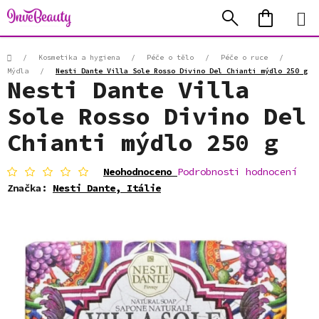
Přejít
Hledat
NÁKUP
na
KOŠÍK
obsah
Domů
/
Kosmetika a hygiena
/
Péče o tělo
/
Péče o ruce
/
Mýdla
/
Nesti Dante Villa Sole Rosso Divino Del Chianti mýdlo 250 g
Nesti Dante Villa
Sole Rosso Divino Del
Chianti mýdlo 250 g
Průměrné
Neohodnoceno
Podrobnosti hodnocení
hodnocení
Značka:
Nesti Dante, Itálie
produktu
je
0,0
z
5
hvězdiček.