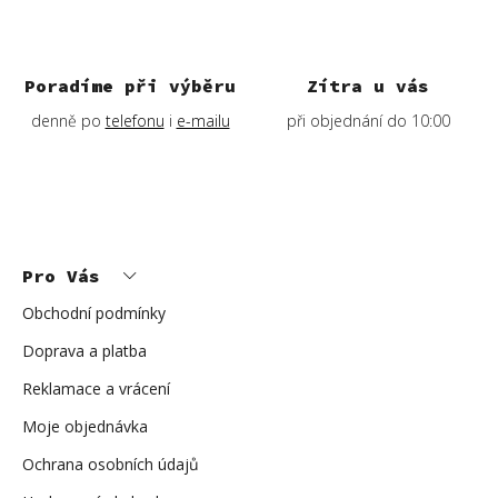
Poradíme při výběru
Zítra u vás
denně po
telefonu
i
e-mailu
při objednání do 10:00
Z
á
p
Pro Vás
a
t
í
Obchodní podmínky
Doprava a platba
Reklamace a vrácení
Moje objednávka
Ochrana osobních údajů