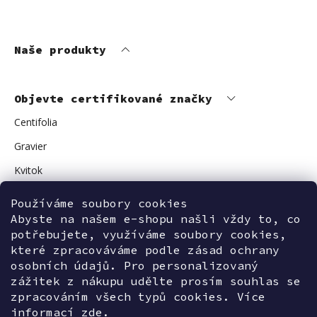
Naše produkty
Objevte certifikované značky
Centifolia
Gravier
Kvitok
Vuokkoset
Používáme soubory cookies
Avant Skincare
Abyste na našem e-shopu našli vždy to, co
potřebujete, využíváme soubory cookies,
Sonnentor
které zpracováváme podle zásad ochrany
osobních údajů. Pro personalizovaný
zážitek z nákupu udělte prosím souhlas se
zpracováním všech typů cookies. Více
Kontaktujte nás
informací
zde.