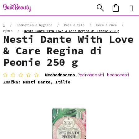
Přejít
Hledat
NÁKUP
na
KOŠÍK
obsah
Domů
/
Kosmetika a hygiena
/
Péče o tělo
/
Péče o ruce
/
Mýdla
/
Nesti Dante With Love & Care Regina di Peonie 250 g
Nesti Dante With Love
& Care Regina di
Peonie 250 g
Průměrné
Neohodnoceno
Podrobnosti hodnocení
hodnocení
Značka:
Nesti Dante, Itálie
produktu
je
0,0
z
5
hvězdiček.