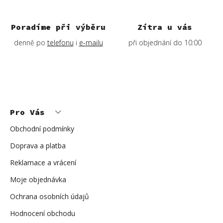
Poradíme při výběru
Zítra u vás
denně po
telefonu
i
e-mailu
při objednání do 10:00
Z
á
p
Pro Vás
a
t
í
Obchodní podmínky
Doprava a platba
Reklamace a vrácení
Moje objednávka
Ochrana osobních údajů
Hodnocení obchodu