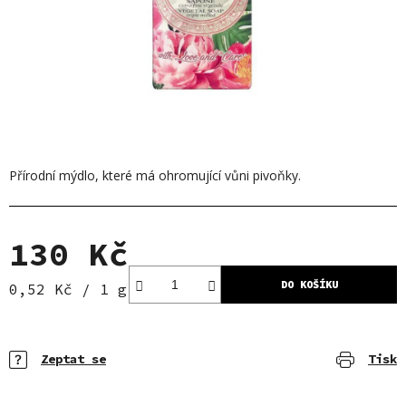
Přírodní mýdlo, které má ohromující vůni pivoňky.
130 Kč
DO KOŠÍKU
Měrná cena:
0,52 Kč / 1 g
Zeptat se
Tisk