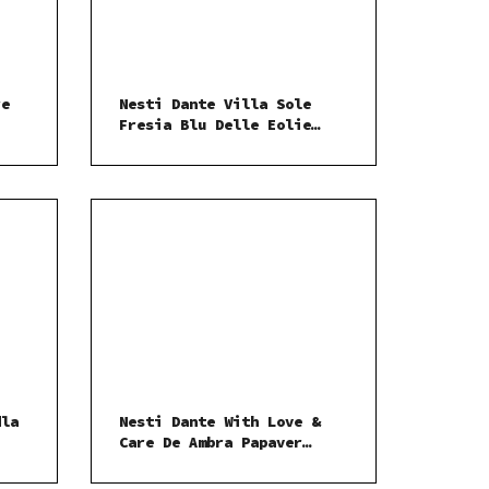
re
Nesti Dante Villa Sole
Fresia Blu Delle Eolie
mýdlo 250 g
dla
Nesti Dante With Love &
Care De Ambra Papaver
mýdlo 250 g