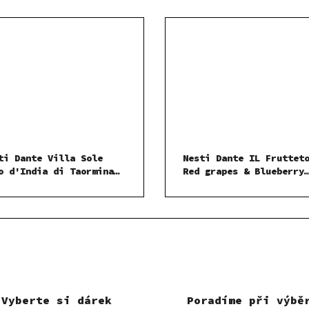
ti Dante Villa Sole
Nesti Dante IL Fruttet
o d'India di Taormina
Red grapes & Blueberry
lo 250 g
mýdlo 250 g
Vyberte si dárek
Poradíme při výbě