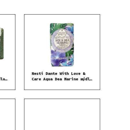
Nesti Dante With Love &
dlo
Care Aqua Dea Marine mýdlo
250 g