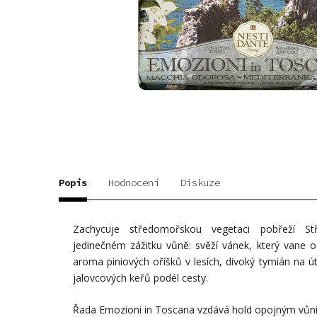
Popis
Hodnocení
Diskuze
Zachycuje středomořskou vegetaci pobřeží S
jedinečném zážitku vůně: svěží vánek, který vane 
aroma piniových oříšků v lesích, divoký tymián na ú
jalovcových keřů podél cesty.
Řada Emozioni in Toscana vzdává hold opojným vů