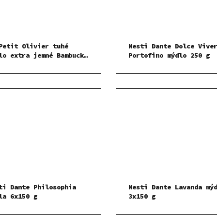
Petit Olivier tuhé
Nesti Dante Dolce Vive
lo extra jemné Bambucké
Portofino mýdlo 250 g
lo 250 g
ti Dante Philosophia
Nesti Dante Lavanda mý
la 6x150 g
3x150 g