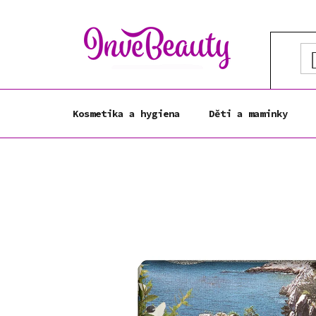
Přejít
na
obsah
Kosmetika a hygiena
Děti a maminky