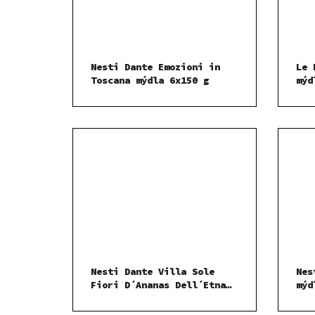
Nesti Dante Emozioni in
Le 
Toscana mýdla 6x150 g
mýd
más
Nesti Dante Villa Sole
Nes
Fiori D´Ananas Dell´Etna
mýd
tekuté mýdlo 500 ml