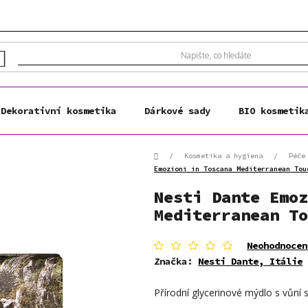
Dekorativní kosmetika
Dárkové sady
BIO kosmetik
Domů
/
Kosmetika a hygiena
/
Péče
Emozioni in Toscana Mediterranean Tou
Nesti Dante Emoz
Mediterranean To
Průměrné
Neohodnocen
hodnocení
Značka:
Nesti Dante, Itálie
produktu
je
Přírodní glycerinové mýdlo s vůní 
0,0
z