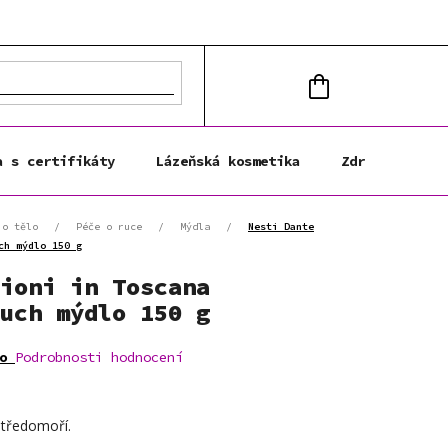
NÁKUPNÍ
KOŠÍK
a s certifikáty
Lázeňská kosmetika
Zdravá výživa
 o tělo
/
Péče o ruce
/
Mýdla
/
Nesti Dante
ch mýdlo 150 g
ioni in Toscana
uch mýdlo 150 g
o
Podrobnosti hodnocení
středomoří.