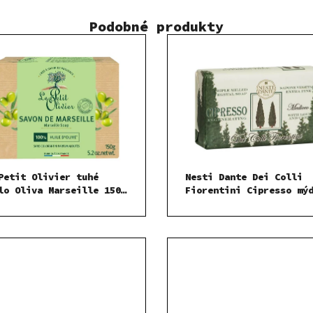
Podobné produkty
Petit Olivier tuhé
Nesti Dante Dei Colli
lo Oliva Marseille 150
Fiorentini Cipresso mý
250 g