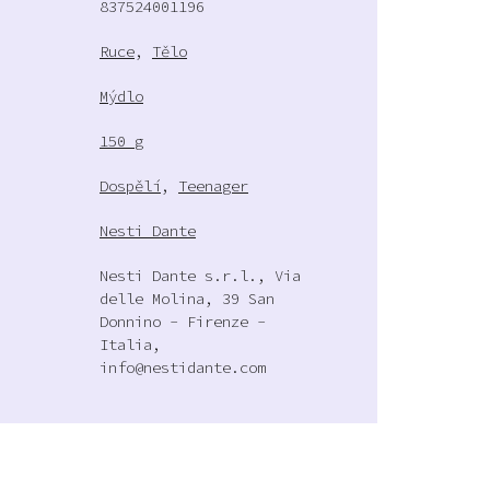
837524001196
Ruce
,
Tělo
Mýdlo
150 g
Dospělí
,
Teenager
Nesti Dante
Nesti Dante s.r.l., Via
delle Molina, 39 San
Donnino - Firenze -
Italia,
info@nestidante.com