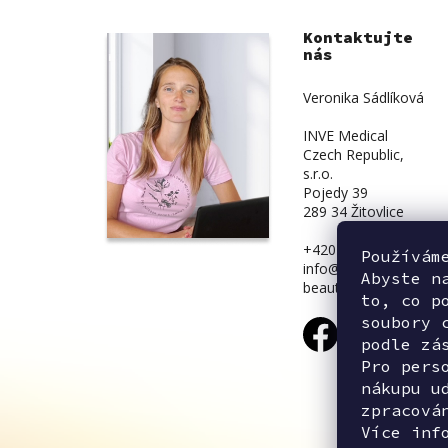
Kontaktujte
nás
Veronika Sádlíková
INVE Medical
Czech Republic,
s.r.o.
Pojedy 39
289 34 Žitovlice
+420 734 839 831
Používám
info@inve-
Abyste n
beauty.cz
to, co p
soubory 
podle zá
Pro pers
nákupu u
zpracová
Více inf