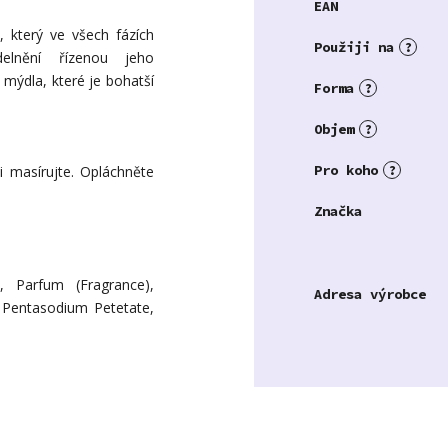
EAN
 který ve všech fázích
Použiji na
?
elnění řízenou jeho
 mýdla, které je bohatší
Forma
?
Objem
?
Pro koho
?
 masírujte. Opláchněte
Značka
 Parfum (Fragrance),
Adresa výrobce
, Pentasodium Petetate,
.