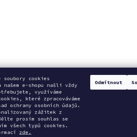
e soubory cookies
Odmítnout
S
a našem e-shopu našli vždy
otřebujete, využíváme
cookies, které zpracováváme
sad ochrany osobních údajů.
onalizovaný zážitek z
dělte prosím souhlas se
ním všech typů cookies.
ormací
zde.