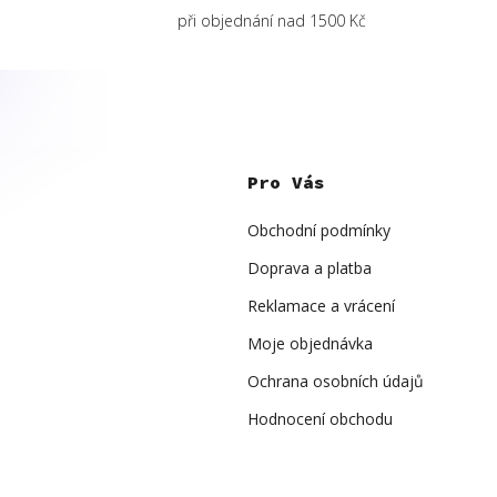
při objednání nad 1500 Kč
Z
á
p
Pro Vás
a
t
í
Obchodní podmínky
Doprava a platba
Reklamace a vrácení
Moje objednávka
Ochrana osobních údajů
Hodnocení obchodu