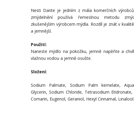
Nesti Dante je jedním z mála komerčních výrobců,
zmýdelnění používá řemeslnou metodu zmýd
zkušenějším výrobcem mýdla. Rozdíl je znát v kvalitě
a jemnější.
Použití:
Naneste mýdlo na pokožku, jemně napěňte a chvíli
vlažnou vodou a jemně osušte.
Složení:
Sodium Palmate, Sodium Palm kernelate, Aqua,
Glycerin, Sodium Chloride, Tetrasodium Etidronate
Comarin, Eugenol, Geraniol, Hexyl Cinnamal, Linalool