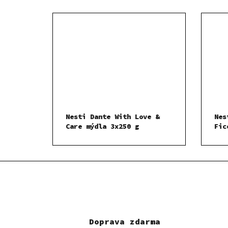
Nesti Dante With Love &
Nes
Care mýdla 3x250 g
Fic
mýd
Doprava zdarma