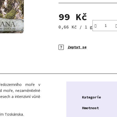
5
hvězdiček.
99 Kč
Měrná cena:
0,66 Kč / 1 g
Zeptat se
tředozemního moře v
od moře, nezaměnitelné
tesech a intenzivní vůně
Kategorie
Hmotnost
ním Toskánska.