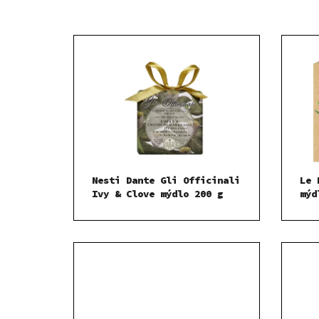
Nesti Dante Gli Officinali
Le 
Ivy & Clove mýdlo 200 g
mýd
g