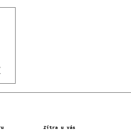
o
ru
Zítra u vás