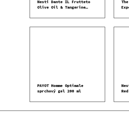
Nesti Dante IL Frutteto
The
Olive Oil & Tangerine
Exp
sprchový gel 300 ml
spr
sad
PAYOT Homme Optimale
Nes
sprchový gel 200 ml
Red
ml
Ani
250