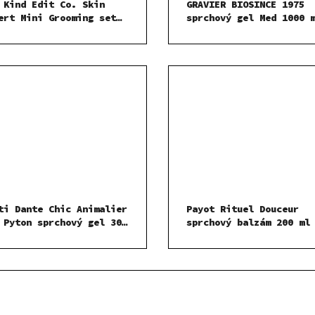
 Kind Edit Co. Skin
GRAVIER BIOSINCE 1975
ert Mini Grooming set
sprchový gel Med 1000 
chový gel 100ml Dárková
a
ti Dante Chic Animalier
Payot Rituel Douceur
 Pyton sprchový gel 300
sprchový balzám 200 ml
 SADA
+Nesti Dante Chic
malier Red Pyton mýdlo
 g