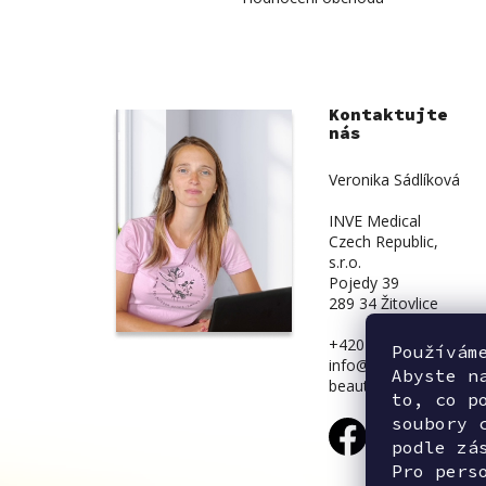
Kontaktujte
nás
Veronika Sádlíková
INVE Medical
Czech Republic,
s.r.o.
Pojedy 39
289 34 Žitovlice
+420 734 839 831
Používám
info@inve-
Abyste n
beauty.cz
to, co p
soubory 
podle zá
Pro pers