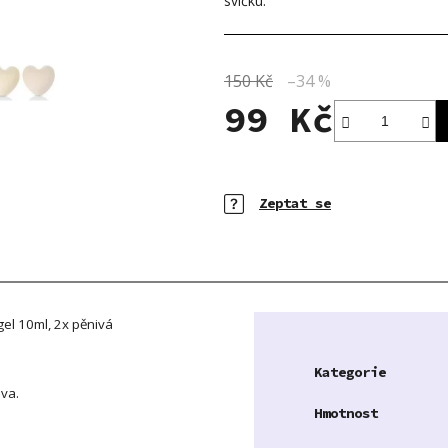
svíčku.
5
hvězdiček.
150 Kč
–34 %
99 Kč
Měrná cena:
Zeptat se
gel 10ml, 2x pěnivá
Kategorie
va.
Hmotnost