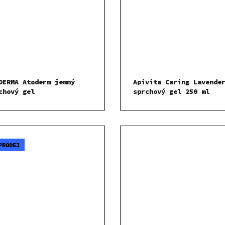
DERMA Atoderm jemný
Apivita Caring Lavende
chový gel
sprchový gel 250 ml
PRODEJ