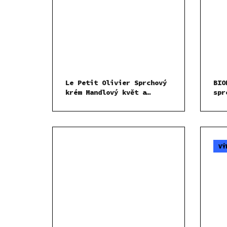
Le Petit Olivier Sprchový
BIO
krém Mandlový květ a
spr
nektarinka 500 ml
VÝ