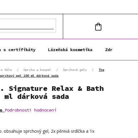
NÁKUPNÍ
KOŠÍK
a s certifikáty
Lázeňská kosmetika
Zdravá výživa
 o tělo
/
Sprcha a koupel
/
Sprchové gely
/
The
sprchový gel 100 ml dárková sada
. Signature Relax & Bath
 ml dárková sada
o
Podrobnosti hodnocení
. obsahuje sprchový gel, 2x pěnivá srdíčka a 1x