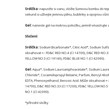
Srdíčka:
napusťte si vanu, vložte šumivou bombu do te
sekund si užívejte jemnou pěnu, bublinky a opojnou vůni
Gel:
naneste gel na mokrou pokožku, jemně vmasírujte a
Složení
:
Srdíčka:
Sodium Bicarbonate*, Citric Acid*, Sodium Sulf
obsahovat +-: FD&C RED NO.4 (CI 14700), D&C RED NO.3
YELLOW NO.5 (CI 19140), FD&C BLUE NO.1 (CI 42090).
Gel:
Aqua*, Sodium Lauroamphoacetate*, Sodium Lauret
Chloride*, Cocamidopropyl Betaine, Parfum, Benzyl Alcoho
EDTA, Phenoxyethanol, Benzoic Acid. Může obsahovat +-
14700), D&C RED NO.33 (CI 17200), FD&C YELLOW NO.5 
NO.1 (CI 42090).
*přírodní složky