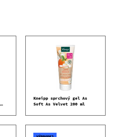
Kneipp sprchový gel As
l
Soft As Velvet 200 ml
ml
VÝPRODEJ