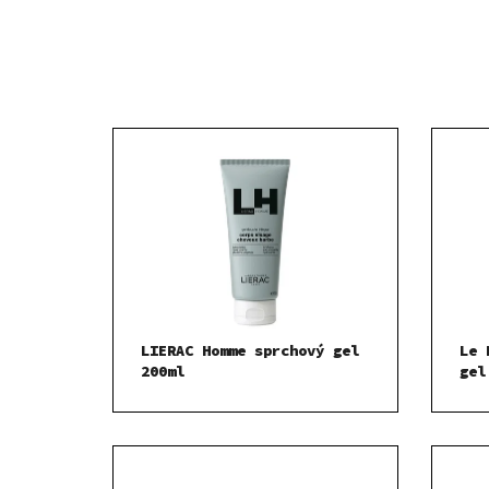
LIERAC Homme sprchový gel
Le 
200ml
gel