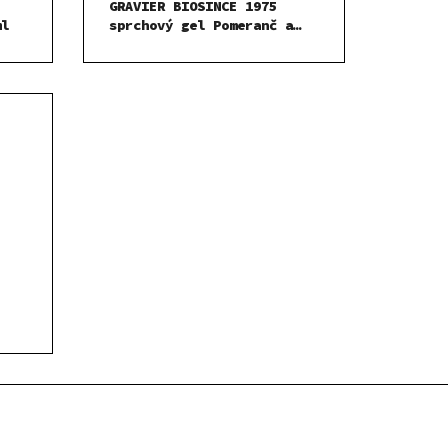
GRAVIER BIOSINCE 1975
ml
sprchový gel Pomeranč a
Levandule 1000 ml