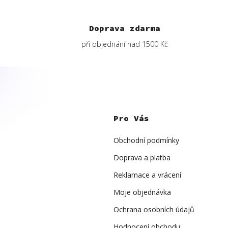
Doprava zdarma
při objednání nad 1500 Kč
Z
á
p
Pro Vás
a
t
í
Obchodní podmínky
Doprava a platba
Reklamace a vrácení
Moje objednávka
Ochrana osobních údajů
Hodnocení obchodu