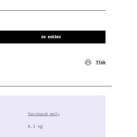
DO KOŠÍKU
Tisk
Sprchové gely
0.3 kg