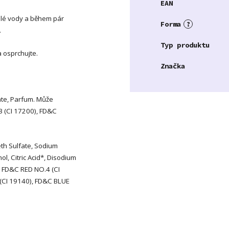
EAN
plé vody a během pár
Forma
?
.
Typ produktu
 osprchujte.
Značka
ate, Parfum. Může
3 (CI 17200), FD&C
h Sulfate, Sodium
l, Citric Acid*, Disodium
: FD&C RED NO.4 (CI
(CI 19140), FD&C BLUE