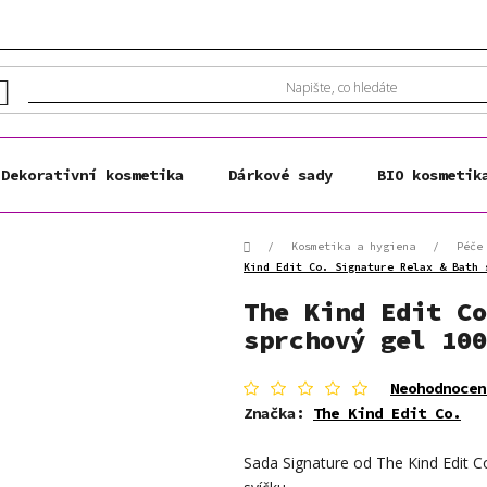
Dekorativní kosmetika
Dárkové sady
BIO kosmetik
Domů
/
Kosmetika a hygiena
/
Péče
Kind Edit Co. Signature Relax & Bath 
The Kind Edit Co
sprchový gel 100
Průměrné
Neohodnocen
hodnocení
Značka:
The Kind Edit Co.
produktu
je
Sada Signature od The Kind Edit Co
0,0
z