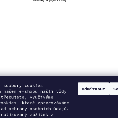
e soubory cookies
Odmítnout
S
a našem e-shopu našli vždy
otřebujete, využíváme
cookies, které zpracováváme
sad ochrany osobních údajů.
onalizovaný zážitek z