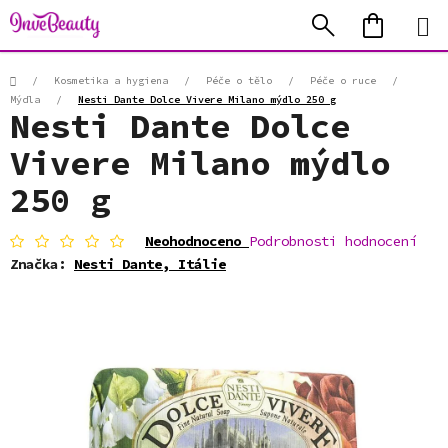
Přejít
Hledat
NÁKUP
na
KOŠÍK
obsah
Domů
/
Kosmetika a hygiena
/
Péče o tělo
/
Péče o ruce
/
Mýdla
/
Nesti Dante Dolce Vivere Milano mýdlo 250 g
Nesti Dante Dolce
Vivere Milano mýdlo
250 g
Průměrné
Neohodnoceno
Podrobnosti hodnocení
hodnocení
Značka:
Nesti Dante, Itálie
produktu
je
0,0
z
5
hvězdiček.