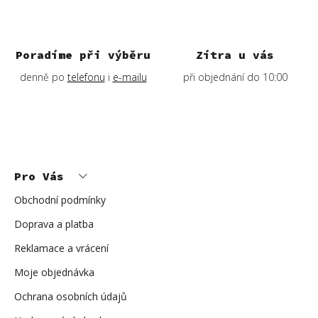
Poradíme při výběru
Zítra u vás
denně po
telefonu
i
e-mailu
při objednání do 10:00
Z
á
p
Pro Vás
a
t
í
Obchodní podmínky
Doprava a platba
Reklamace a vrácení
Moje objednávka
Ochrana osobních údajů