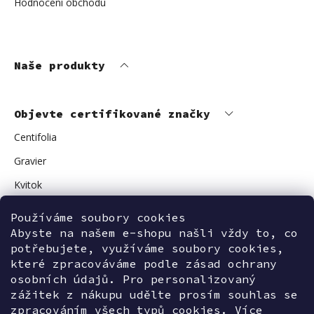
Hodnocení obchodu
Naše produkty
Objevte certifikované značky
Centifolia
Gravier
Kvitok
Vuokkoset
Používáme soubory cookies
Avant Skincare
Abyste na našem e-shopu našli vždy to, co
potřebujete, využíváme soubory cookies,
Sonnentor
které zpracováváme podle zásad ochrany
osobních údajů. Pro personalizovaný
zážitek z nákupu udělte prosím souhlas se
zpracováním všech typů cookies. Více