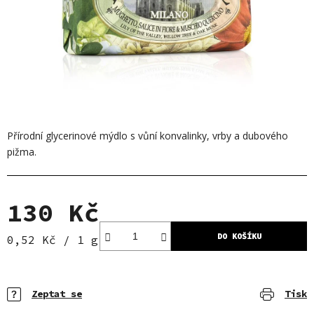
Přírodní glycerinové mýdlo s vůní konvalinky, vrby a dubového
pižma.
130 Kč
DO KOŠÍKU
Měrná cena:
0,52 Kč / 1 g
Zeptat se
Tisk