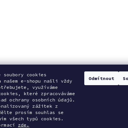
e soubory cookies
Odmítnout
S
a našem e-shopu našli vždy
otřebujete, využíváme
cookies, které zpracováváme
sad ochrany osobních údajů.
onalizovaný zážitek z
dělte prosím souhlas se
ním všech typů cookies.
ormací
zde.