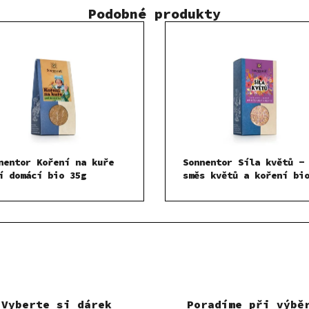
Podobné produkty
nentor Koření na kuře
Sonnentor Síla květů -
í domácí bio 35g
směs květů a koření bi
35g
Vyberte si dárek
Poradíme při výbě