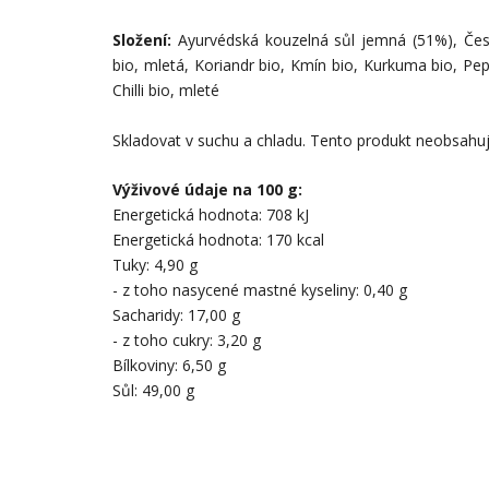
Složení:
Ayurvédská kouzelná sůl jemná (51%), Česn
bio, mletá, Koriandr bio, Kmín bio, Kurkuma bio, Pep
Chilli bio, mleté
Skladovat v suchu a chladu. Tento produkt neobsahuj
Výživové údaje na 100 g:
Energetická hodnota: 708 kJ
Energetická hodnota: 170 kcal
Tuky: 4,90 g
- z toho nasycené mastné kyseliny: 0,40 g
Sacharidy: 17,00 g
- z toho cukry: 3,20 g
Bílkoviny: 6,50 g
Sůl: 49,00 g