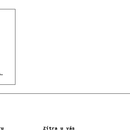
o
ru
Zítra u vás