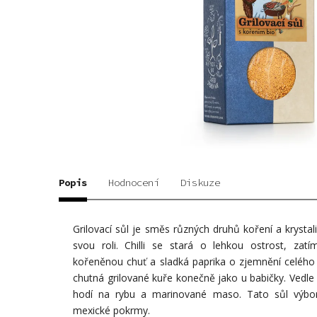
Popis
Hodnocení
Diskuze
Grilovací sůl je směs různých druhů koření a krystali
svou roli. Chilli se stará o lehkou ostrost, za
kořeněnou chuť a sladká paprika o zjemnění celého p
chutná grilované kuře konečně jako u babičky. Vedle 
hodí na rybu a marinované maso. Tato sůl výbo
mexické pokrmy.