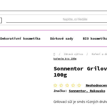
Dekorativní kosmetika
Dárkové sady
BIO kosmetik
Domů
/
Zdravá výživa
/
Koření a d
kořením bio 100g
Sonnentor Grilov
100g
Průměrné
Neohodnocen
hodnocení
Značka:
Sonnentor, Rakousko
produktu
je
Grilovací sůl je směs různých druhů
0,0
z