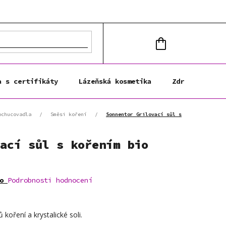
NÁKUPNÍ
KOŠÍK
a s certifikáty
Lázeňská kosmetika
Zdravá výživa
ochucovadla
/
Směsi koření
/
Sonnentor Grilovací sůl s
ací sůl s kořením bio
o
Podrobnosti hodnocení
 koření a krystalické soli.