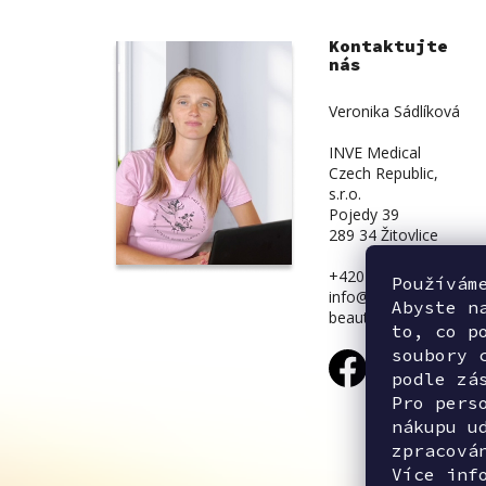
Kontaktujte
nás
Veronika Sádlíková
INVE Medical
Czech Republic,
s.r.o.
Pojedy 39
289 34 Žitovlice
+420 734 839 831
Používám
info@inve-
Abyste n
beauty.cz
to, co p
soubory 
podle zá
Pro pers
nákupu u
zpracová
Více inf