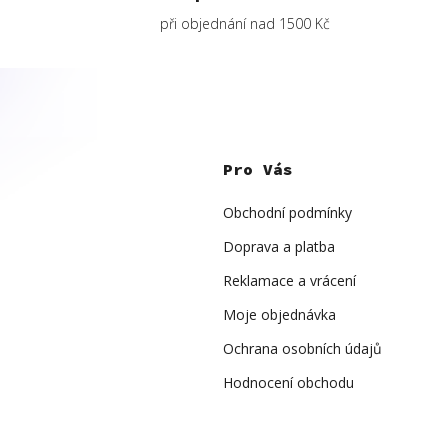
při objednání nad 1500 Kč
Z
á
p
Pro Vás
a
t
í
Obchodní podmínky
Doprava a platba
Reklamace a vrácení
Moje objednávka
Ochrana osobních údajů
Hodnocení obchodu