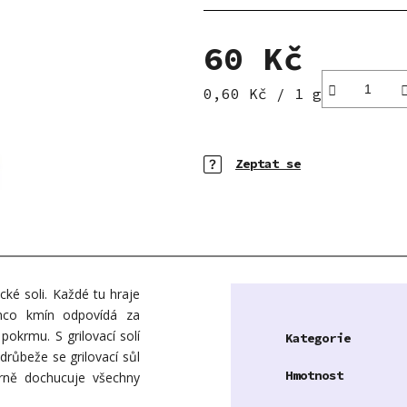
5
hvězdiček.
60 Kč
Měrná cena:
0,60 Kč / 1 g
Zeptat se
cké soli. Každé tu hraje
tímco kmín odpovídá za
okrmu. S grilovací solí
Kategorie
drůbeže se grilovací sůl
Hmotnost
rně dochucuje všechny