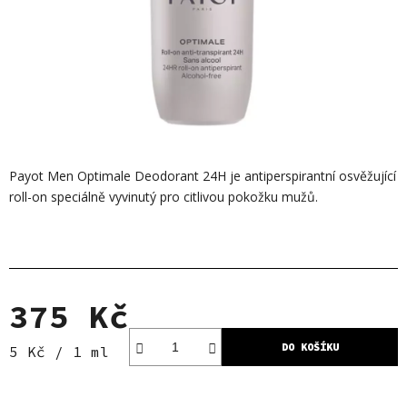
Payot Men Optimale Deodorant 24H je antiperspirantní osvěžující
roll-on speciálně vyvinutý pro citlivou pokožku mužů.
375 Kč
DO KOŠÍKU
Měrná cena:
5 Kč / 1 ml