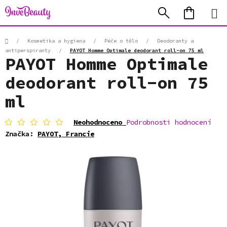
Přejít
Hledat
NÁKUP
na
KOŠÍK
obsah
Domů
/
Kosmetika a hygiena
/
Péče o tělo
/
Deodoranty a
antiperspiranty
/
PAYOT Homme Optimale deodorant roll-on 75 ml
PAYOT Homme Optimale
deodorant roll-on 75
ml
Průměrné
Neohodnoceno
Podrobnosti hodnocení
hodnocení
Značka:
PAYOT, Francie
produktu
je
0,0
z
5
hvězdiček.