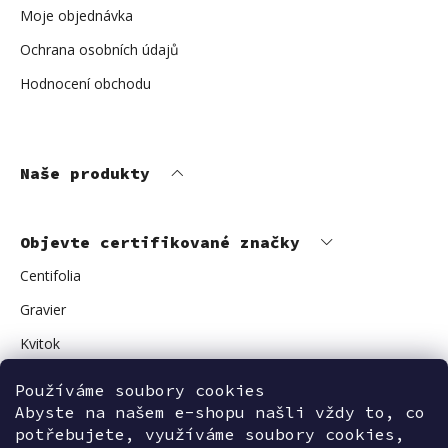
Moje objednávka
Ochrana osobních údajů
Hodnocení obchodu
Naše produkty
Objevte certifikované značky
Centifolia
Gravier
Kvitok
Vuokkoset
Používáme soubory cookies
Avant Skincare
Abyste na našem e-shopu našli vždy to, co
potřebujete, využíváme soubory cookies,
Sonnentor