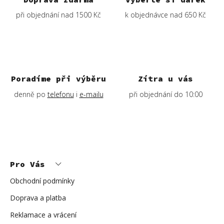
při objednání nad 1500 Kč
k objednávce nad 650 Kč
Poradíme při výběru
Zítra u vás
denně po
telefonu
i
e-mailu
při objednání do 10:00
Z
á
p
Pro Vás
a
t
í
Obchodní podmínky
Doprava a platba
Reklamace a vrácení