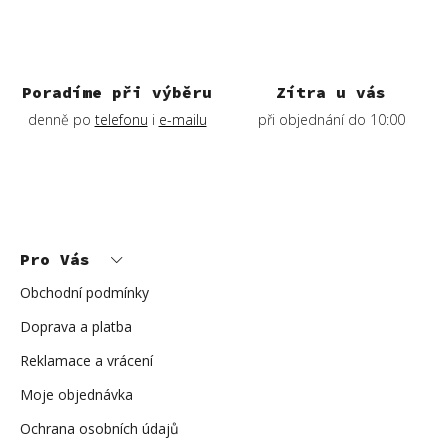
v
k
y
v
ý
Poradíme při výběru
Zítra u vás
p
denně po
telefonu
i
e-mailu
při objednání do 10:00
i
s
u
Z
á
p
Pro Vás
a
t
í
Obchodní podmínky
Doprava a platba
Reklamace a vrácení
Moje objednávka
Ochrana osobních údajů