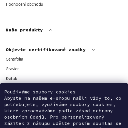
Hodnocení obchodu
Naše produkty
Objevte certifikované značky
Centifolia
Gravier
Kvitok
Vuokkoset
Používáme soubory cookies
Abyste na našem e-shopu našli vždy to, co
Avant Skincare
potřebujete, využíváme soubory cookies,
Sonnentor
které zpracováváme podle zásad ochrany
osobních údajů. Pro personalizovaný
zážitek z nákupu udělte prosím souhlas se