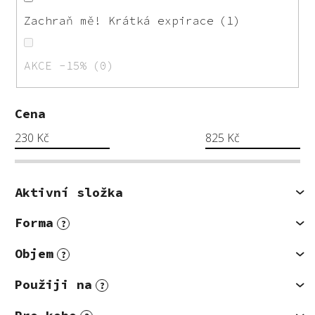
Zachraň mě! Krátká expirace
1
AKCE -15%
0
Cena
230
Kč
825
Kč
Aktivní složka
Forma
?
Objem
?
Použiji na
?