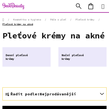
Přejít
Hledat
NÁKUP
na
KOŠÍK
obsah
Domů
/
Kosmetika a hygiena
/
Péče o pleť
/
Pleťové krémy
/
Pleťové krémy na akné
Pleťové krémy na akné
Denní pleťové
Noční pleťové
krémy
krémy
Ř
Řadit podle:
Nejprodávanější
a
z