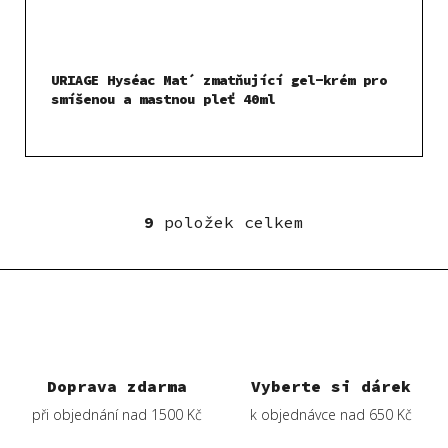
URIAGE Hyséac Mat´ zmatňující gel-krém pro
smíšenou a mastnou pleť 40ml
9
položek celkem
O
v
l
á
d
a
c
í
Doprava zdarma
Vyberte si dárek
p
při objednání nad 1500 Kč
k objednávce nad 650 Kč
r