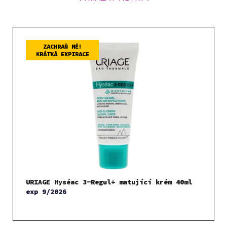
V
ý
ZACHRAŇ MĚ!
KRÁTKÁ EXPIRACE
p
i
s
p
r
o
d
u
k
t
URIAGE Hyséac 3-Regul+ matující krém 40ml
ů
exp 9/2026