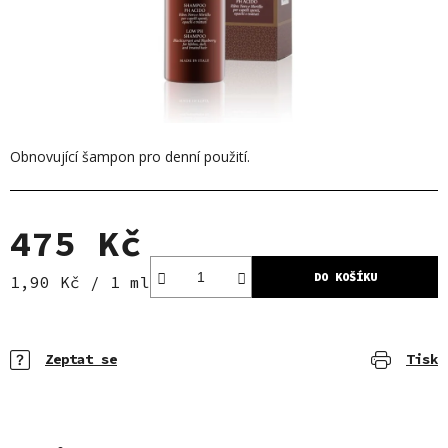
Obnovující šampon pro denní použití.
475 Kč
DO KOŠÍKU
Měrná cena:
1,90 Kč / 1 ml
Zeptat se
Tisk