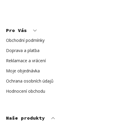
Z
á
p
Pro Vás
a
t
í
Obchodní podmínky
Doprava a platba
Reklamace a vrácení
Moje objednávka
Ochrana osobních údajů
Hodnocení obchodu
Naše produkty