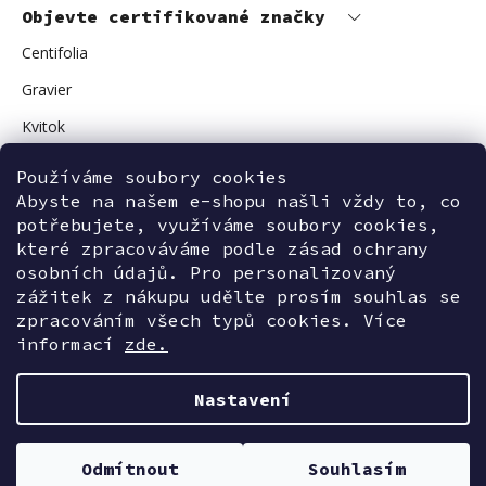
Objevte certifikované značky
Centifolia
Gravier
Kvitok
Vuokkoset
Používáme soubory cookies
Abyste na našem e-shopu našli vždy to, co
Avant Skincare
potřebujete, využíváme soubory cookies,
Sonnentor
které zpracováváme podle zásad ochrany
osobních údajů. Pro personalizovaný
zážitek z nákupu udělte prosím souhlas se
zpracováním všech typů cookies. Více
Kontaktujte nás
informací
zde.
Nastavení
Vytvořil Shoptet
Odmítnout
Souhlasím