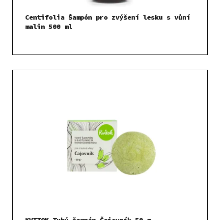
Centifolia Šampón pro zvýšení lesku s vůní
malin 500 ml
KVITOK Tuhý šampón Čajovník 50 g