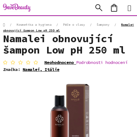
Přejít
Hledat
NÁKUP
na
KOŠÍK
obsah
Domů
/
Kosmetika a hygiena
/
Péče o vlasy
/
Šampony
/
Namalei
obnovující šampon Low pH 250 ml
Namalei obnovující
šampon Low pH 250 ml
Průměrné
Neohodnoceno
Podrobnosti hodnocení
hodnocení
Značka:
Namalei, Itálie
produktu
je
0,0
z
5
hvězdiček.