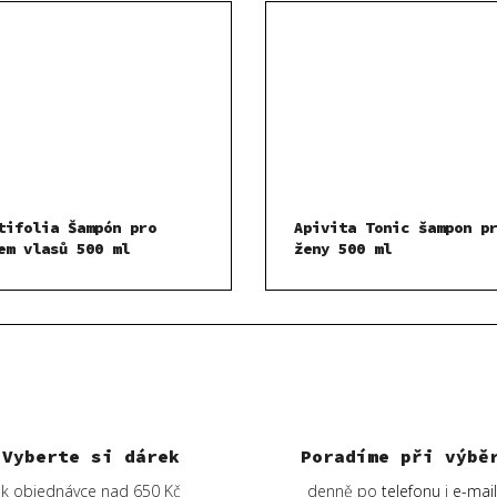
tifolia Šampón pro
Apivita Tonic šampon p
em vlasů 500 ml
ženy 500 ml
Vyberte si dárek
Poradíme při výbě
k objednávce nad 650 Kč
denně po
telefonu
i
e-mai