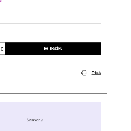
S.
DO KOŠÍKU
Tisk
Šampony