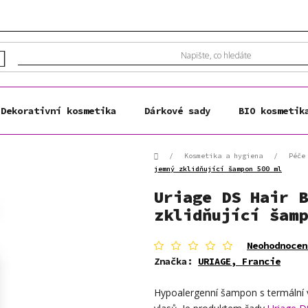
Dekorativní kosmetika
Dárkové sady
BIO kosmetik
Domů
/
Kosmetika a hygiena
/
Péče
jemný zklidňující šampon 500 ml
Uriage DS Hair B
zklidňující šamp
Průměrné
Neohodnocen
hodnocení
Značka:
URIAGE, Francie
produktu
je
Hypoalergenní šampon s termální 
0,0
z