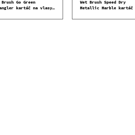
 Brush Go Green
Wet Brush Speed Dry
angler kartáč na vlasy
Metallic Marble kartáč
ender
vlasy Onyx