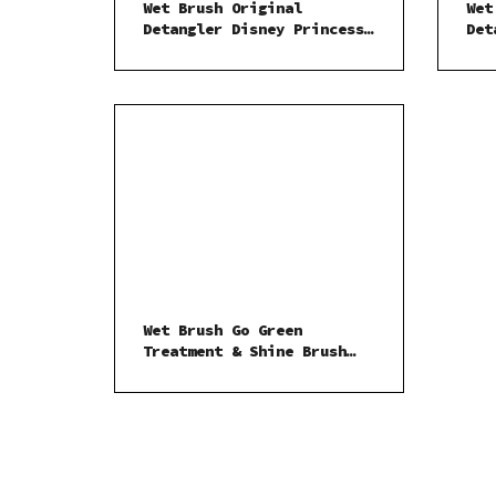
Wet Brush Original
Wet
Detangler Disney Princess
Det
Wholehearted kartáč na
Lav
vlasy Tiana Light Purple
Wet Brush Go Green
Treatment & Shine Brush
kartáč na vlasy Charcoal