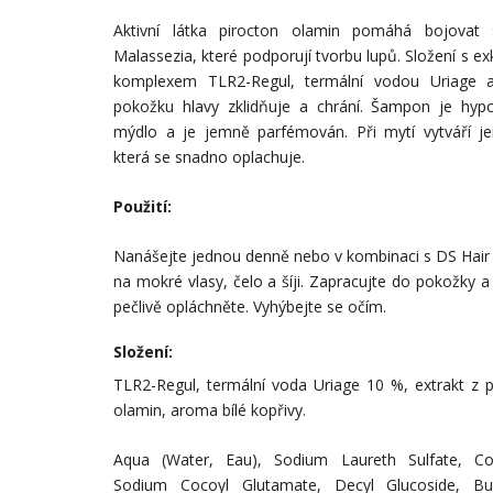
Aktivní látka pirocton olamin pomáhá bojovat
Malassezia, které podporují tvorbu lupů. Složení s 
komplexem TLR2-Regul, termální vodou Uriage 
pokožku hlavy zklidňuje a chrání. Šampon je hyp
mýdlo a je jemně parfémován. Při mytí vytváří 
která se snadno oplachuje.
Použití:
Nanášejte jednou denně nebo v kombinaci s DS Hai
na mokré vlasy, čelo a šíji. Zapracujte do pokožky 
pečlivě opláchněte. Vyhýbejte se očím.
Složení:
TLR2-Regul, termální voda Uriage 10 %, extrakt z p
olamin, aroma bílé kopřivy.
Aqua (Water, Eau), Sodium Laureth Sulfate, Co
Sodium Cocoyl Glutamate, Decyl Glucoside, Bu