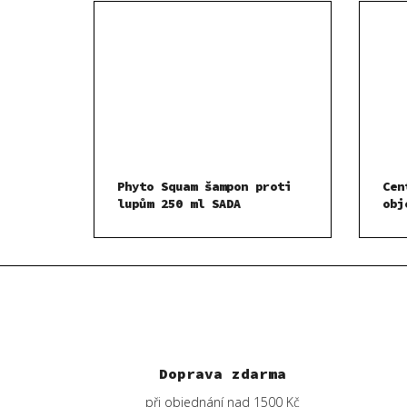
Phyto Squam šampon proti
Cen
lupům 250 ml SADA
obj
Doprava zdarma
při objednání nad 1500 Kč