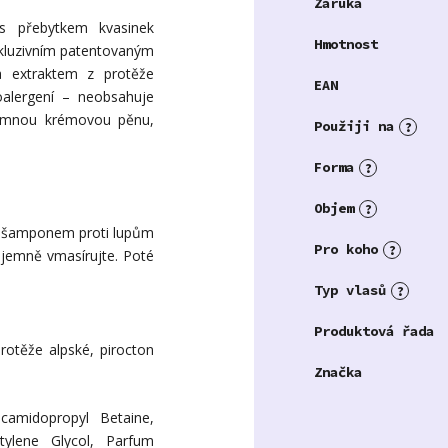
Záruka
 s přebytkem kvasinek
Hmotnost
exkluzivním patentovaným
a extraktem z protěže
EAN
oalergení – neobsahuje
jemnou krémovou pěnu,
Použiji na
?
Forma
?
Objem
?
r šamponem proti lupům
Pro koho
?
a jemně vmasírujte. Poté
Typ vlasů
?
Produktová řada
rotěže alpské, pirocton
Značka
camidopropyl Betaine,
tylene Glycol, Parfum