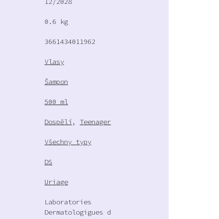
12/2028
0.6 kg
3661434011962
Vlasy
Šampon
500 ml
Dospělí
,
Teenager
Všechny typy
DS
Uriage
Laboratories
Dermatologigues d