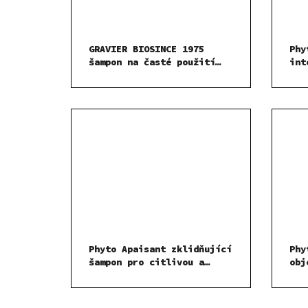
GRAVIER BIOSINCE 1975
Phy
šampon na časté použití
int
1000 ml
šam
ml
Phyto Apaisant zklidňující
Phy
šampon pro citlivou a
obj
podrážděnou pokožku 400 ml
vla