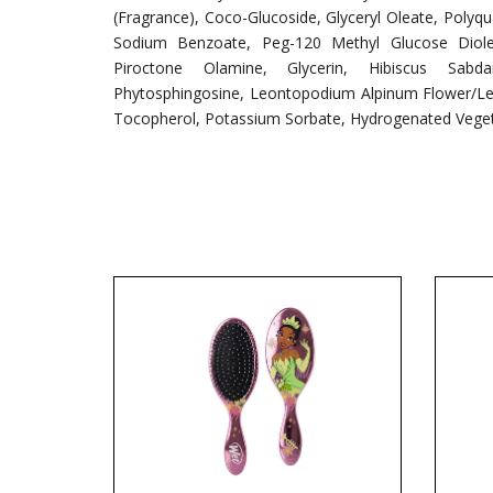
(Fragrance), Coco-Glucoside, Glyceryl Oleate, Polyqua
Sodium Benzoate, Peg-120 Methyl Glucose Diolea
Piroctone Olamine, Glycerin, Hibiscus Sabdar
Phytosphingosine, Leontopodium Alpinum Flower/Leaf
Tocopherol, Potassium Sorbate, Hydrogenated Vegeta