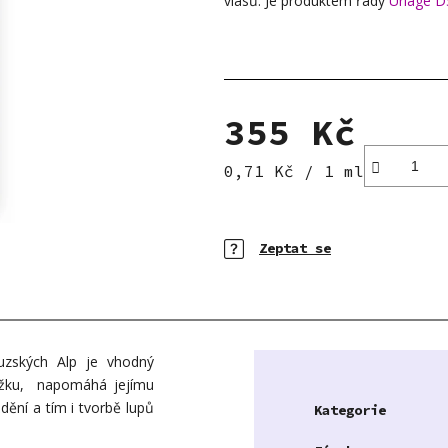
vlasů. Je produktem řady
Uriage D
5
hvězdiček.
355 Kč
Měrná cena:
0,71 Kč / 1 ml
Zeptat se
uzských Alp je vhodný
kožku, napomáhá jejímu
dění a tím i tvorbě lupů
Kategorie