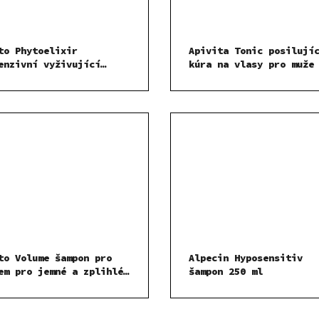
to Phytoelixir
Apivita Tonic posilují
enzivní vyživující
kúra na vlasy pro muže
pon na suché vlasy 200
ml SADA
to Volume šampon pro
Alpecin Hyposensitiv
em pro jemné a zplihlé
šampon 250 ml
sy 250 ml