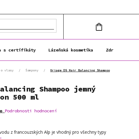
NÁKUPNÍ
KOŠÍK
a s certifikáty
Lázeňská kosmetika
Zdravá výživa
 o vlasy
/
Šampony
/
Uriage DS Hair Balancing Shampoo
alancing Shampoo jemný
on 500 ml
o
Podrobnosti hodnocení
vodu z francouzských Alp je vhodný pro všechny typy