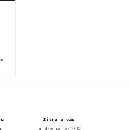
ro
ru
Zítra u vás
lu
při objednání do 10:00