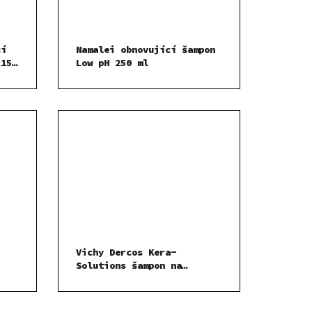
cí
Namalei obnovující šampon
 150
Low pH 250 ml
Vichy Dercos Kera-
Solutions šampon na
unavené vlasy 250ml