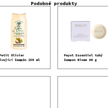
Podobné produkty
Petit Olivier
Payot Essentiel tuhý
ivující šampón 250 ml
šampon Biome 80 g