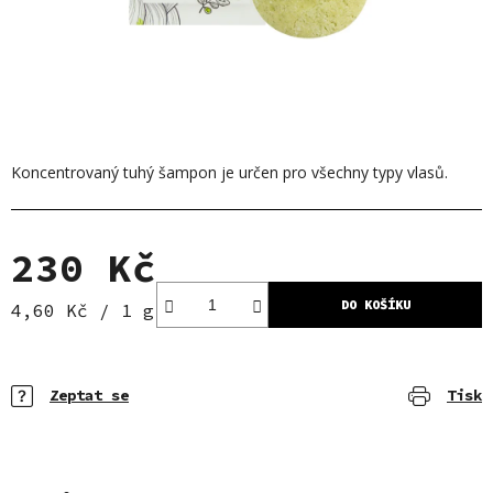
Koncentrovaný tuhý šampon je určen pro všechny typy vlasů.
230 Kč
DO KOŠÍKU
Měrná cena:
4,60 Kč / 1 g
Zeptat se
Tisk