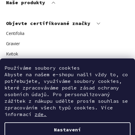
Naše produkty
Objevte certifikované značky
Centifolia
Gravier
Kvitok
Vuokkoset
Používáme soubory cookies
Abyste na našem e-shopu našli vždy to, co
Avant Skincare
potřebujete, využíváme soubory cookies,
Sonnentor
které zpracováváme podle zásad ochrany
osobních údajů. Pro personalizovaný
zážitek z nákupu udělte prosím souhlas se
zpracováním všech typů cookies. Více
Kontaktujte nás
informací
zde.
Nastavení