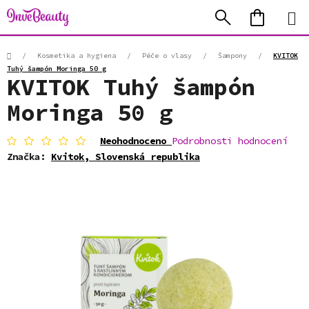
Přejít
Hledat
NÁKUP
na
KOŠÍK
obsah
Domů
/
Kosmetika a hygiena
/
Péče o vlasy
/
Šampony
/
KVITOK
Tuhý šampón Moringa 50 g
KVITOK Tuhý šampón
Moringa 50 g
Průměrné
Neohodnoceno
Podrobnosti hodnocení
hodnocení
Značka:
Kvitok, Slovenská republika
produktu
je
0,0
z
5
hvězdiček.