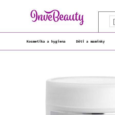
Přejít
na
obsah
Kosmetika a hygiena
Děti a maminky