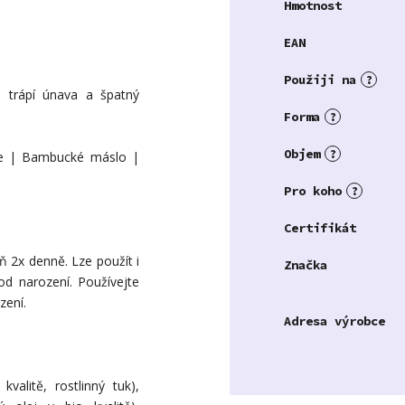
Hmotnost
EAN
Použiji na
?
trápí únava a špatný
Forma
?
Objem
?
ice | Bambucké máslo |
Pro koho
?
Certifikát
ň 2x denně. Lze použít i
Značka
 od narození. Používejte
zení.
Adresa výrobce
valitě, rostlinný tuk),