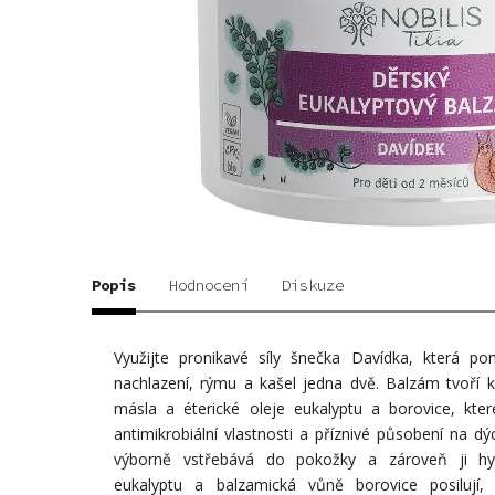
Popis
Hodnocení
Diskuze
Využijte pronikavé síly šnečka Davídka, která p
nachlazení, rýmu a kašel jedna dvě. Balzám tvoř
másla a éterické oleje eukalyptu a borovice, kt
antimikrobiální vlastnosti a příznivé působení na d
výborně vstřebává do pokožky a zároveň ji hy
eukalyptu a balzamická vůně borovice posilují, 