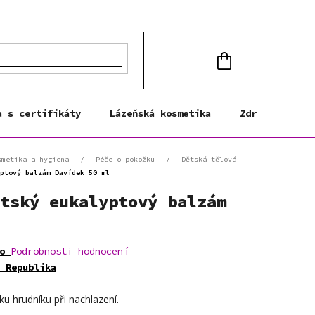
NÁKUPNÍ
KOŠÍK
a s certifikáty
Lázeňská kosmetika
Zdravá výživa
smetika a hygiena
/
Péče o pokožku
/
Dětská tělová
ptový balzám Davídek 50 ml
tský eukalyptový balzám
o
Podrobnosti hodnocení
 Republika
ku hrudníku při nachlazení.