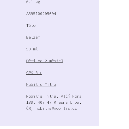
0.1 kg
8595100205094
Tělo
Balzám
50 ml
Děti od 2 měsíců
CPK Bio
Nobilis Tilia
Nobilis Tilia, Vlčí Hora
139, 407 47 Krásná Lípa,
ČR, nobilis@nobilis.cz