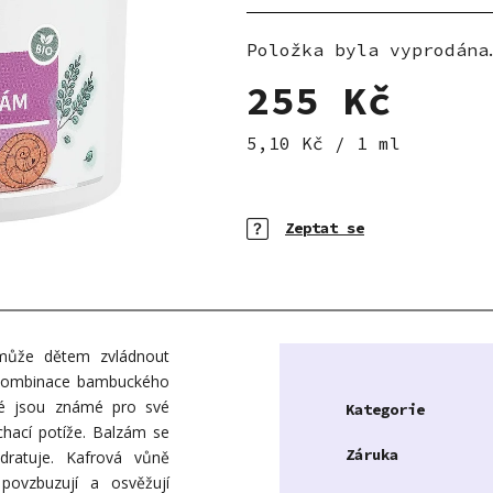
5
hvězdiček.
Položka byla vyprodána
255 Kč
Měrná cena:
5,10 Kč / 1 ml
Zeptat se
omůže dětem zvládnout
í kombinace bambuckého
eré jsou známé pro své
Kategorie
ýchací potíže. Balzám se
Záruka
dratuje. Kafrová vůně
povzbuzují a osvěžují