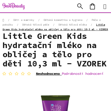
Přejít
Hledat
NÁKUP
na
KOŠÍK
obsah
Domů
/
Děti a maminky
/
Dětská kosmetika a hygiena
/
Péče o
pokožku
/
Dětská tělová péče
/
Dětská tělová mléka
/
Little
Green Kids hydratační mléko na obličej a tělo pro děti 10,3 ml - VZOREK
Little Green Kids
hydratační mléko na
obličej a tělo pro
děti 10,3 ml - VZOREK
Průměrné
Neohodnoceno
Podrobnosti hodnocení
hodnocení
produktu
je
0,0
z
5
hvězdiček.