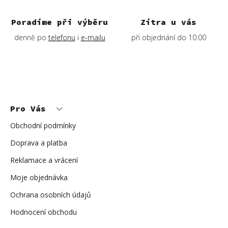
Poradíme při výběru
Zítra u vás
denně po
telefonu
i
e-mailu
při objednání do 10:00
Z
á
p
Pro Vás
a
t
í
Obchodní podmínky
Doprava a platba
Reklamace a vrácení
Moje objednávka
Ochrana osobních údajů
Hodnocení obchodu