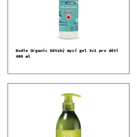
Dodie Organic Dětský mycí gel 3v1 pro děti
400 ml