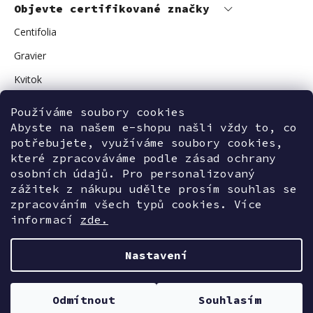
Objevte certifikované značky
Centifolia
Gravier
Kvitok
Vuokkoset
Používáme soubory cookies
Avant Skincare
Abyste na našem e-shopu našli vždy to, co
potřebujete, využíváme soubory cookies,
Sonnentor
které zpracováváme podle zásad ochrany
osobních údajů. Pro personalizovaný
zážitek z nákupu udělte prosím souhlas se
zpracováním všech typů cookies. Více
Kontaktujte nás
informací
zde.
Nastavení
Vytvořil Shoptet
Odmítnout
Souhlasím