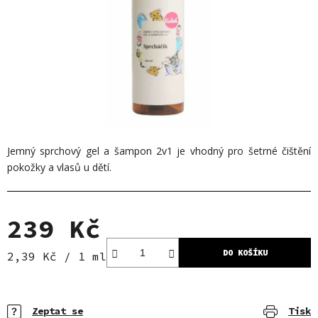
Jemný sprchový gel a šampon 2v1 je vhodný pro šetrné čištění
pokožky a vlasů u dětí.
239 Kč
DO KOŠÍKU
Měrná cena:
2,39 Kč / 1 ml
Zeptat se
Tisk