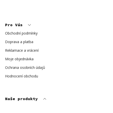
Z
á
p
Pro Vás
a
t
í
Obchodní podmínky
Doprava a platba
Reklamace a vrácení
Moje objednávka
Ochrana osobních údajů
Hodnocení obchodu
Naše produkty