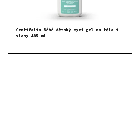
Centifolia Bébé dětský mycí gel na tělo i
vlasy 485 ml