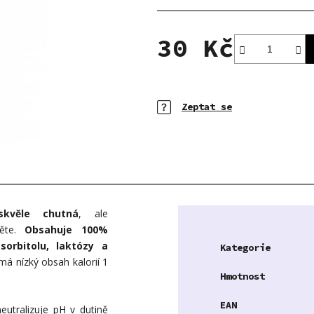
hvězdiček.
30 Kč
Měrná cena:
Zeptat se
skvěle chutná
, ale
ěte.
Obsahuje 100%
orbitolu, laktózy a
Kategorie
 má nízký obsah kalorií 1
Hmotnost
EAN
neutralizuje pH v dutině