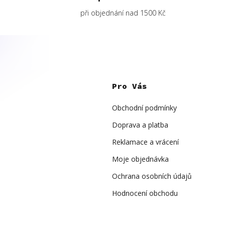
při objednání nad 1500 Kč
Z
á
p
Pro Vás
a
t
í
Obchodní podmínky
Doprava a platba
Reklamace a vrácení
Moje objednávka
Ochrana osobních údajů
Hodnocení obchodu