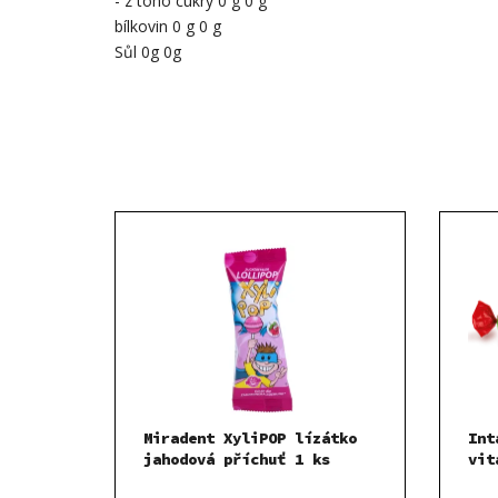
- z toho cukry 0 g 0 g
bílkovin 0 g 0 g
Sůl 0g 0g
Miradent XyliPOP lízátko
Int
jahodová příchuť 1 ks
vit