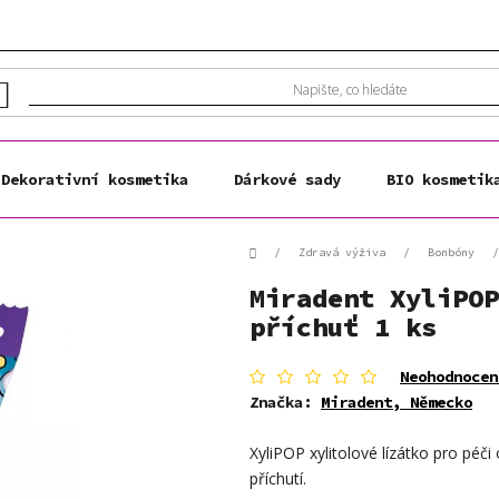
Dekorativní kosmetika
Dárkové sady
BIO kosmetik
Domů
/
Zdravá výživa
/
Bonbóny
/
Miradent XyliPOP
příchuť 1 ks
Průměrné
Neohodnocen
hodnocení
Značka:
Miradent, Německo
produktu
je
XyliPOP xylitolové lízátko pro péči
0,0
z
příchutí.
5