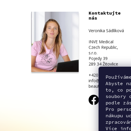
Kontaktujte
nás
Veronika Sádlíková
INVE Medical
Czech Republic,
s.r.o.
Pojedy 39
289 34 Žitovlice
+420 734 839 831
Používám
info@inve-
Abyste n
beauty.cz
to, co p
soubory 
podle zá
Pro pers
nákupu u
zpracová
Více inf