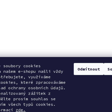
e soubory cookies
Odmítnout
S
a našem e-shopu našli vždy
otřebujete, využíváme
cookies, které zpracováváme
sad ochrany osobních údajů.
onalizovaný zážitek z
dělte prosím souhlas se
ním všech typů cookies.
ormací
zde.