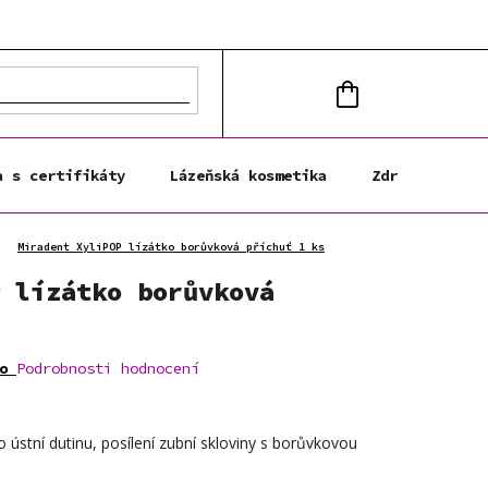
NÁKUPNÍ
KOŠÍK
a s certifikáty
Lázeňská kosmetika
Zdravá výživa
Miradent XyliPOP lízátko borůvková příchuť 1 ks
 lízátko borůvková
o
Podrobnosti hodnocení
 o ústní dutinu, posílení zubní skloviny s borůvkovou