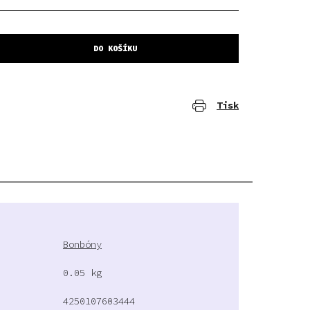
DO KOŠÍKU
Tisk
Bonbóny
0.05 kg
4250107603444