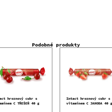
Podobné produkty
act hroznový cukr s
Intact hroznový cukr s
amínem C TŘEŠEŇ 40 g
vitamínem C JAHODA 40 