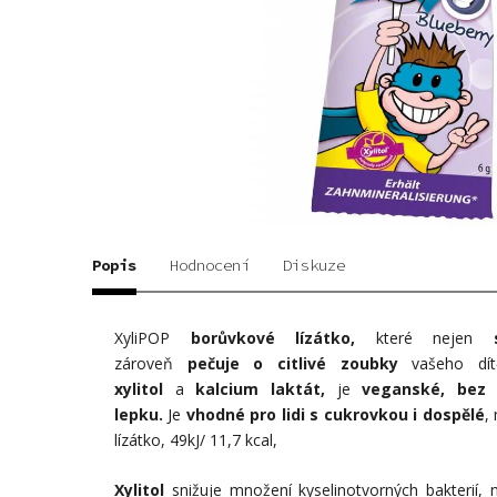
Popis
Hodnocení
Diskuze
XyliPOP
borůvkové
lízátko,
které nejen
zároveň
pečuje o citlivé zoubky
vašeho dít
xylitol
a
kalcium laktát,
je
veganské, bez s
lepku.
Je
vhodné
pro lidi s cukrovkou i dospělé
,
lízátko, 49kJ/ 11,7 kcal,
Xylitol
snižuje množení kyselinotvorných bakterií, 