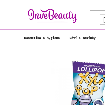
Přejít
na
obsah
Kosmetika a hygiena
Děti a maminky