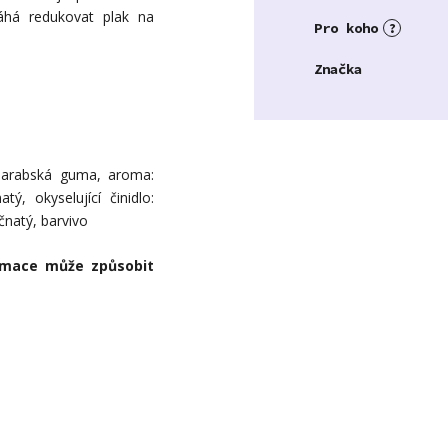
áhá redukovat plak na
Pro koho
?
Značka
lo: arabská guma, aroma:
tý, okyselující činidlo:
ečnatý, barvivo
umace může způsobit