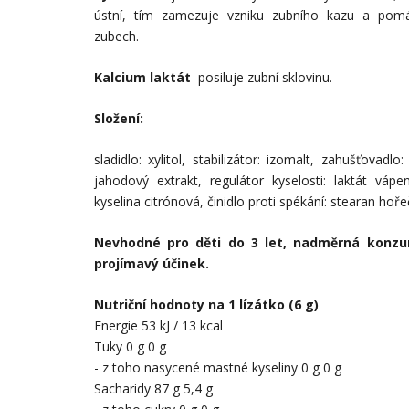
ústní, tím zamezuje vzniku zubního kazu a pom
zubech.
Kalcium laktát
posiluje zubní sklovinu.
Složení:
sladidlo: xylitol, stabilizátor: izomalt, zahušťovad
jahodový extrakt, regulátor kyselosti: laktát vápena
kyselina citrónová, činidlo proti spékání: stearan hoř
Nevhodné pro děti do 3 let, nadměrná konz
projímavý účinek.
Nutriční hodnoty na 1 lízátko (6 g)
Energie 53 kJ / 13 kcal
Tuky 0 g 0 g
- z toho nasycené mastné kyseliny 0 g 0 g
Sacharidy 87 g 5,4 g