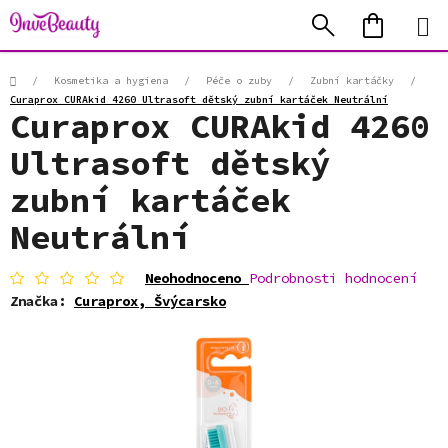
Přejít
Hledat
NÁKUP
na
KOŠÍK
obsah
Domů
/
Kosmetika a hygiena
/
Péče o zuby
/
Zubní kartáčky
/
Curaprox CURAkid 4260 Ultrasoft dětský zubní kartáček Neutrální
Curaprox CURAkid 4260
Ultrasoft dětský
zubní kartáček
Neutrální
Průměrné
Neohodnoceno
Podrobnosti hodnocení
hodnocení
Značka:
Curaprox, Švýcarsko
produktu
je
0,0
z
5
hvězdiček.