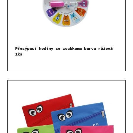
Přesýpací hodiny se zoubkama barva růžová
1ks