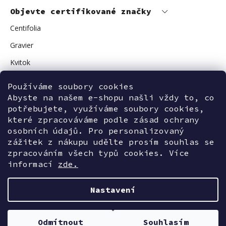
Objevte certifikované značky
Centifolia
Gravier
Kvitok
Vuokkoset
Používáme soubory cookies
Avant Skincare
Abyste na našem e-shopu našli vždy to, co
potřebujete, využíváme soubory cookies,
Sonnentor
které zpracováváme podle zásad ochrany
osobních údajů. Pro personalizovaný
zážitek z nákupu udělte prosím souhlas se
zpracováním všech typů cookies. Více
Kontaktujte nás
informací
zde.
Nastavení
Vytvořil Shoptet
Odmítnout
Souhlasím