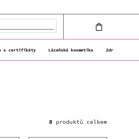
NÁKUPNÍ
KOŠÍK
a s certifikáty
Lázeňská kosmetika
Zdravá výživa
8