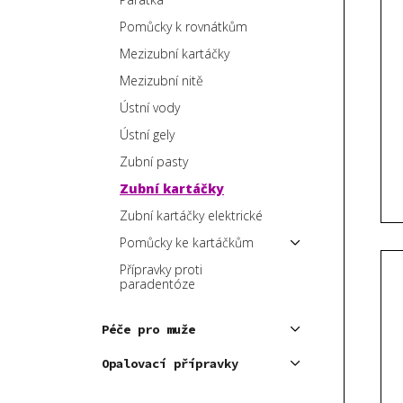
V
e
p
ý
n
Pomůcky k rovnátkům
a
p
í
Mezizubní kartáčky
n
i
p
Mezizubní nitě
e
s
r
Ústní vody
l
p
o
Ústní gely
r
d
Zubní pasty
o
u
d
k
Zubní kartáčky
u
t
Zubní kartáčky elektrické
k
ů
Pomůcky ke kartáčkům
t
Přípravky proti
ů
paradentóze
Péče pro muže
Opalovací přípravky