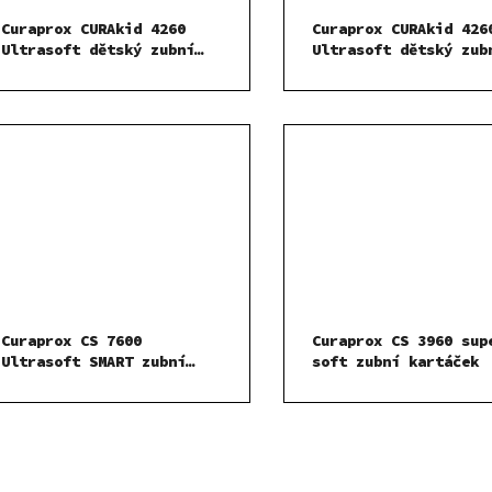
Curaprox CURAkid 4260
Curaprox CURAkid 426
Ultrasoft dětský zubní
Ultrasoft dětský zub
kartáček Neutrální
kartáček Modrý
Curaprox CS 7600
Curaprox CS 3960 sup
Ultrasoft SMART zubní
soft zubní kartáček
kartáček - sáček
O