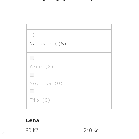
Na skladě
8
Akce
0
Novinka
0
Tip
0
Cena
90
Kč
240
Kč