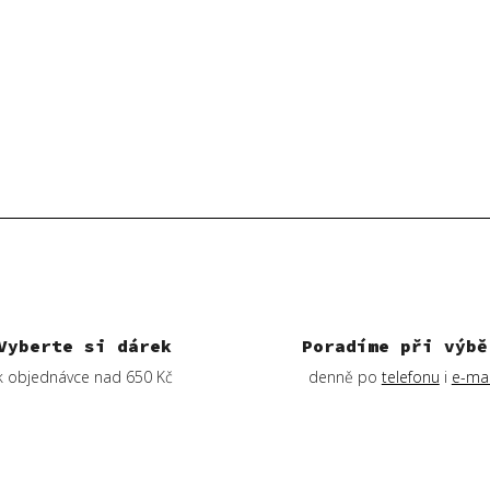
Vyberte si dárek
Poradíme při výbě
k objednávce nad 650 Kč
denně po
telefonu
i
e-mai