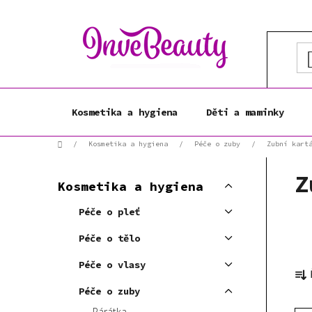
Přejít
na
obsah
Kosmetika a hygiena
Děti a maminky
Domů
/
Kosmetika a hygiena
/
Péče o zuby
/
Zubní kart
P
K
Z
Přeskočit
o
Kosmetika a hygiena
a
kategorie
s
t
Péče o pleť
t
e
r
g
Péče o tělo
a
o
Ř
Péče o vlasy
r
n
a
i
n
Péče o zuby
z
e
í
Párátka