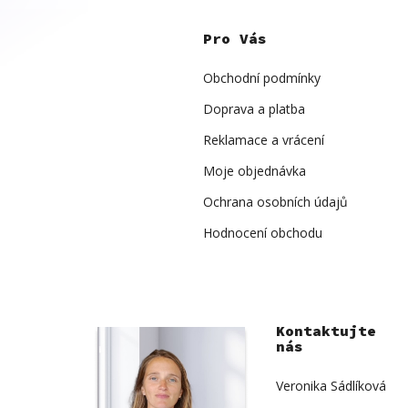
Z
á
p
Pro Vás
a
t
í
Obchodní podmínky
Doprava a platba
Reklamace a vrácení
Moje objednávka
Ochrana osobních údajů
Hodnocení obchodu
Kontaktujte
nás
Veronika Sádlíková