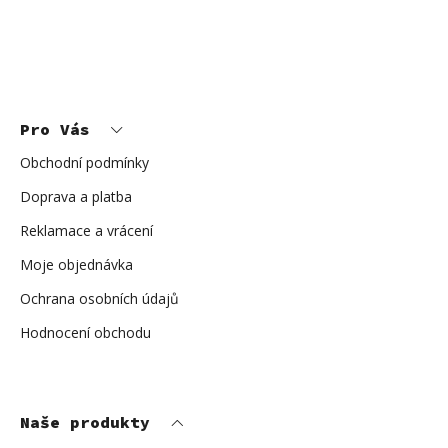
Z
á
p
Pro Vás
a
t
í
Obchodní podmínky
Doprava a platba
Reklamace a vrácení
Moje objednávka
Ochrana osobních údajů
Hodnocení obchodu
Naše produkty