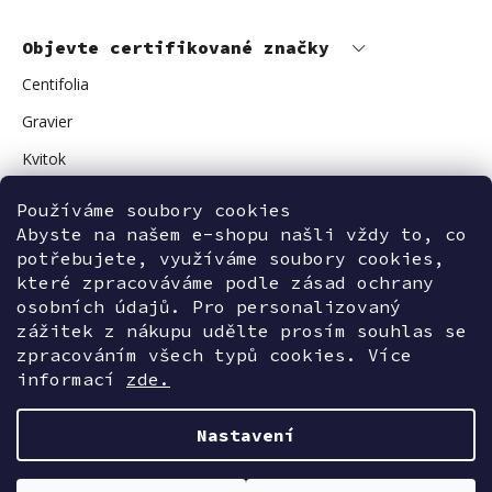
Objevte certifikované značky
Centifolia
Gravier
Kvitok
Vuokkoset
Používáme soubory cookies
Abyste na našem e-shopu našli vždy to, co
Avant Skincare
potřebujete, využíváme soubory cookies,
Sonnentor
které zpracováváme podle zásad ochrany
osobních údajů. Pro personalizovaný
zážitek z nákupu udělte prosím souhlas se
zpracováním všech typů cookies. Více
Kontaktujte nás
informací
zde.
Nastavení