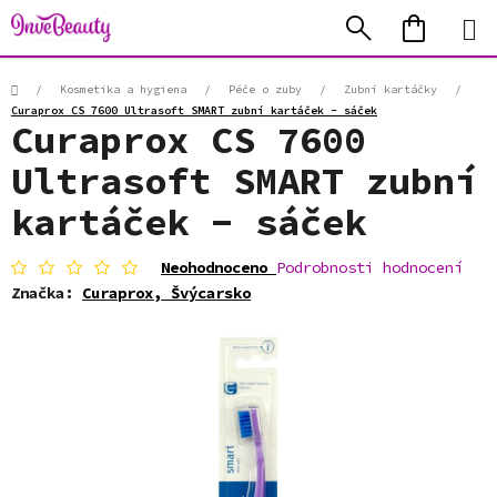
Přejít
Hledat
NÁKUP
na
KOŠÍK
obsah
Domů
/
Kosmetika a hygiena
/
Péče o zuby
/
Zubní kartáčky
/
Curaprox CS 7600 Ultrasoft SMART zubní kartáček - sáček
Curaprox CS 7600
Ultrasoft SMART zubní
kartáček - sáček
Průměrné
Neohodnoceno
Podrobnosti hodnocení
hodnocení
Značka:
Curaprox, Švýcarsko
produktu
je
0,0
z
5
hvězdiček.