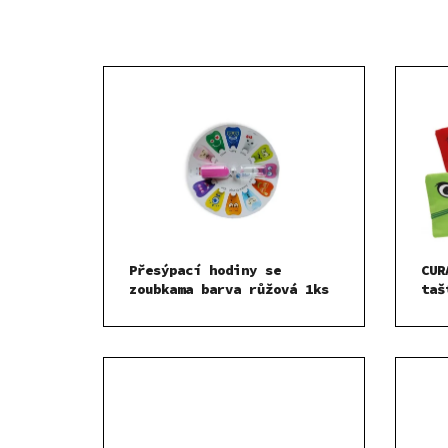
Přesýpací hodiny se
CUR
zoubkama barva růžová 1ks
taš