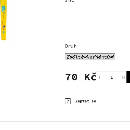
3 let.
5
hvězdiček.
Druh
70 Kč
Měrná cena:
Zeptat se