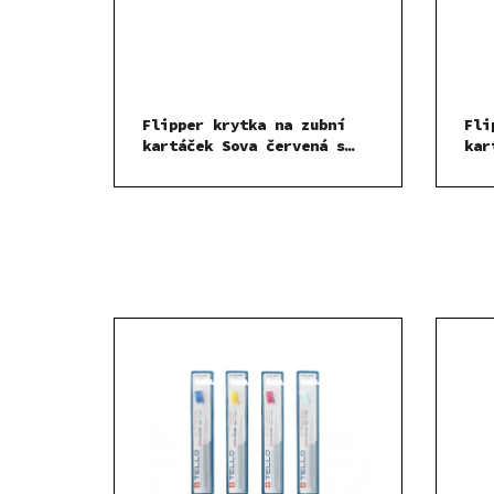
Flipper krytka na zubní
Fli
kartáček Sova červená s
kar
časovačem 1 ks