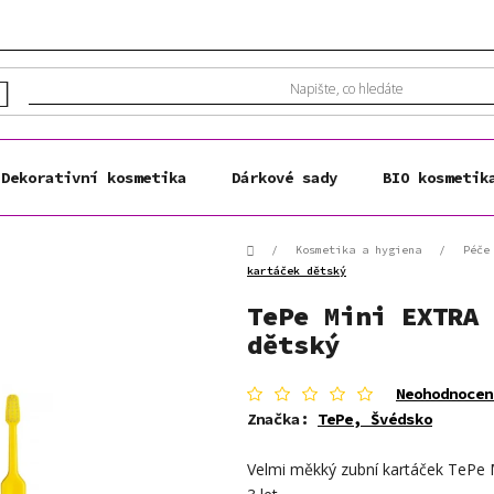
Dekorativní kosmetika
Dárkové sady
BIO kosmetik
Domů
/
Kosmetika a hygiena
/
Péče
kartáček dětský
TePe Mini EXTRA 
dětský
Průměrné
Neohodnocen
hodnocení
Značka:
TePe, Švédsko
produktu
je
Velmi měkký zubní kartáček TePe M
0,0
z