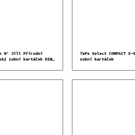
k N' Jill Přírodní
TePe Select COMPACT X-
ský zubní kartáček DINO
zubní kartáček
s