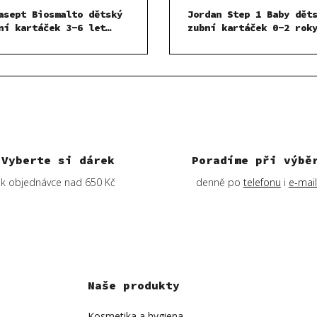
asept Biosmalto dětský
Jordan Step 1 Baby dět
ní kartáček 3-6 let
zubní kartáček 0-2 rok
tle Modrý
Oranžový
Vyberte si dárek
Poradíme při výbě
k objednávce nad 650 Kč
denně po
telefonu
i
e-mai
Naše produkty
Kosmetika a hygiena