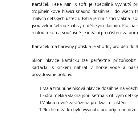
Kartáček TePe Mini X-soft je speciálně vyvinutý p
trojúhelníkové hlavici snadno dosáhne i do všech 
malých dětských ústech. Extra jemní čistící vlákna js
jsou velmi šetrná k citlivým dětským dásním. Plochá 
malou rukou a současně je ideální pro čištění za pom
Kartáček má barevný potisk a je vhodný pro děti do 3 
Sklon hlavice kartáčku lze perfektně přizpůsobit k
kartáčku s krčkem nahřát v horké vodě a násl
požadované polohy.
Malá trouhúhelníková hlavice dosáhne na všec
Extra měkká vlákna jsou šetrná k citlivým děts
Vlákna rovně zastřižená pro kvalitní čištění
Ploché držátko bylo vyvinuto pro příjemné drže