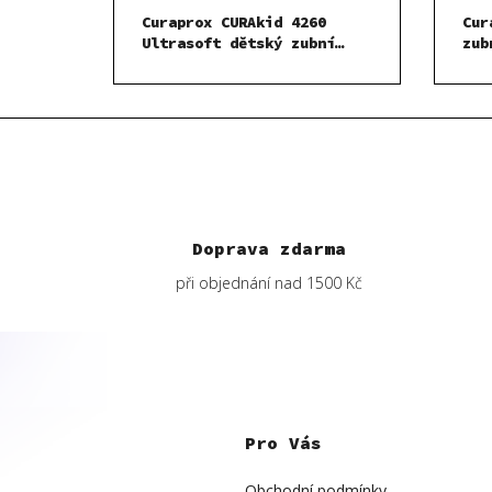
Curaprox CURAkid 4260
Cur
Ultrasoft dětský zubní
zub
kartáček Neutrální
Svě
Doprava zdarma
při objednání nad 1500 Kč
Z
á
p
Pro Vás
a
t
í
Obchodní podmínky