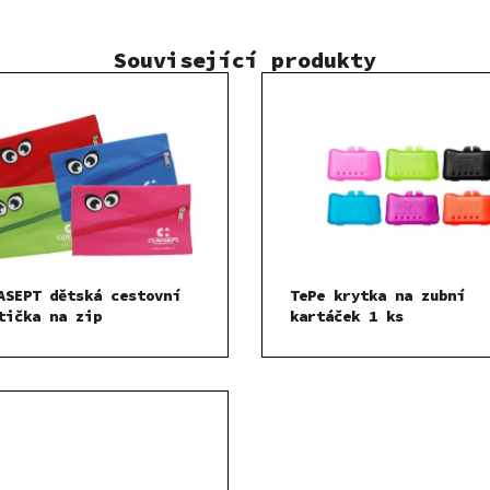
Související produkty
ASEPT dětská cestovní
TePe krytka na zubní
tička na zip
kartáček 1 ks