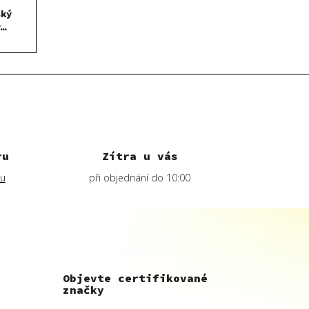
ský
y
ru
Zítra u vás
lu
při objednání do 10:00
Objevte certifikované
značky