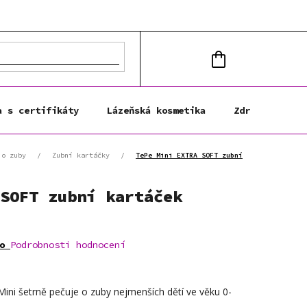
NÁKUPNÍ
KOŠÍK
a s certifikáty
Lázeňská kosmetika
Zdravá výživa
 o zuby
/
Zubní kartáčky
/
TePe Mini EXTRA SOFT zubní
SOFT zubní kartáček
o
Podrobnosti hodnocení
ini šetrně pečuje o zuby nejmenších dětí ve věku 0-