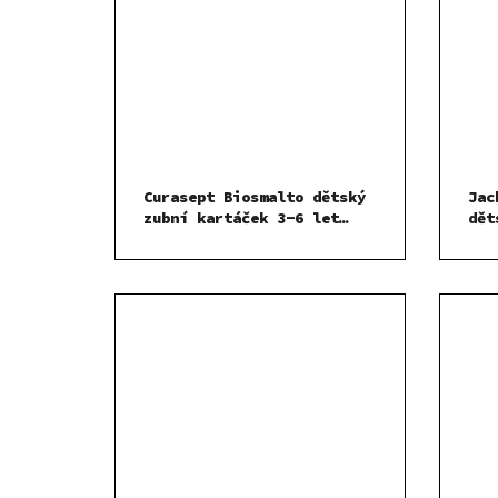
Curasept Biosmalto dětský
Jac
zubní kartáček 3-6 let
dět
Růžový
1 k