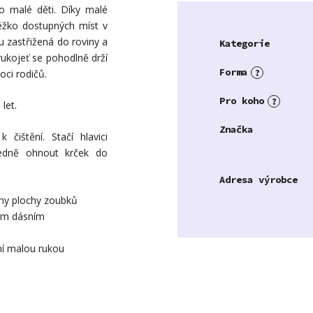
ro malé děti. Díky malé
těžko dostupných míst v
ou zastřižená do roviny a
Kategorie
rukojeť se pohodlně drží
Forma
?
oci rodičů.
Pro koho
?
let.
Značka
 čištění. Stačí hlavici
edně ohnout krček do
Adresa výrobce
hny plochy zoubků
kým dásním
ní malou rukou