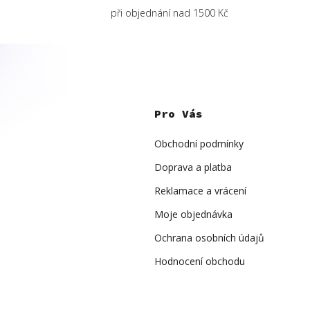
při objednání nad 1500 Kč
Z
á
p
Pro Vás
a
t
í
Obchodní podmínky
Doprava a platba
Reklamace a vrácení
Moje objednávka
Ochrana osobních údajů
Hodnocení obchodu