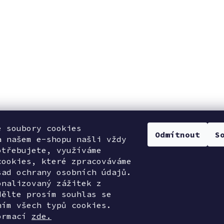
e soubory cookies
Odmítnout
S
a našem e-shopu našli vždy
otřebujete, využíváme
cookies, které zpracováváme
sad ochrany osobních údajů.
onalizovaný zážitek z
dělte prosím souhlas se
ním všech typů cookies.
ormací
zde.