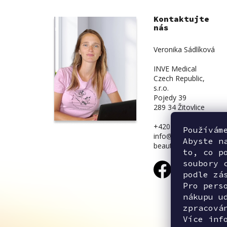
Kontaktujte
nás
Veronika Sádlíková
INVE Medical
Czech Republic,
s.r.o.
Pojedy 39
289 34 Žitovlice
+420 734 839 831
Používám
info@inve-
Abyste n
beauty.cz
to, co p
soubory 
podle zá
Pro pers
nákupu u
zpracová
Více inf