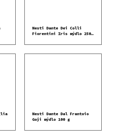
n
Nesti Dante Dei Colli
Fiorentini Iris mýdlo 250
g
g
glia
Nesti Dante Dal Frantoio
Goji mýdlo 100 g