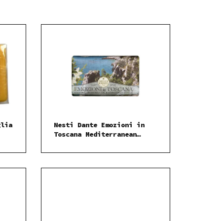
glia
Nesti Dante Emozioni in
Toscana Mediterranean
Touch mýdlo 150 g