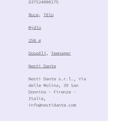
837524000175
Ruce
,
Tělo
Mýdlo
250 g
Dospělí
,
Teenager
Nesti Dante
Nesti Dante s.r.l., Via
delle Molina, 39 San
Donnino - Firenze -
Italia,
info@nestidante.com