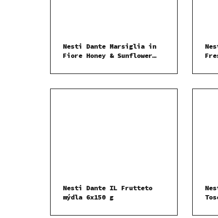
Nesti Dante Marsiglia in
Nes
Fiore Honey & Sunflower
Fre
mýdlo 125 g
mýd
Nesti Dante IL Frutteto
Nes
mýdla 6x150 g
Tos
mýd