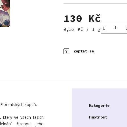
5
hvězdiček.
130 Kč
Měrná cena:
0,52 Kč / 1 g
Zeptat se
 Florentských kopců.
Kategorie
 který ve všech fázích
Hmotnost
elnění řízenou jeho