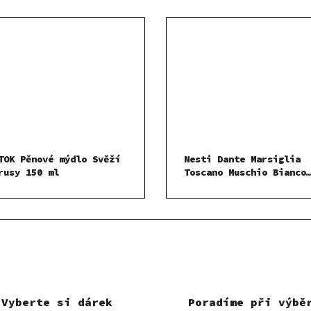
TOK Pěnové mýdlo Svěží
Nesti Dante Marsiglia
rusy 150 ml
Toscano Muschio Bianco
mýdlo 200 g
Vyberte si dárek
Poradíme při výbě