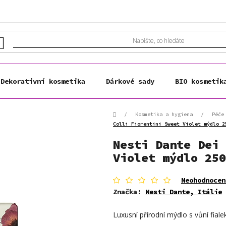
Dekorativní kosmetika
Dárkové sady
BIO kosmetik
Domů
/
Kosmetika a hygiena
/
Péče
Colli Fiorentini Sweet Violet mýdlo 2
Nesti Dante Dei 
Violet mýdlo 250
Průměrné
Neohodnocen
hodnocení
Značka:
Nesti Dante, Itálie
produktu
je
Luxusní přírodní mýdlo s vůní fialek
0,0
z