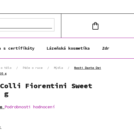
NÁKUPNÍ
KOŠÍK
a s certifikáty
Lázeňská kosmetika
Zdravá výživa
 o tělo
/
Péče o ruce
/
Mýdla
/
Nesti Dante Dei
50 g
Colli Fiorentini Sweet
 g
o
Podrobnosti hodnocení
.