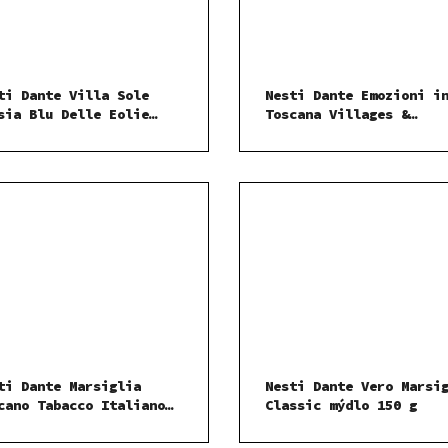
ti Dante Villa Sole
Nesti Dante Emozioni i
sia Blu Delle Eolie
Toscana Villages &
lo 250 g
Monasteries mýdlo 250 
ti Dante Marsiglia
Nesti Dante Vero Marsi
cano Tabacco Italiano
Classic mýdlo 150 g
lo 200 g