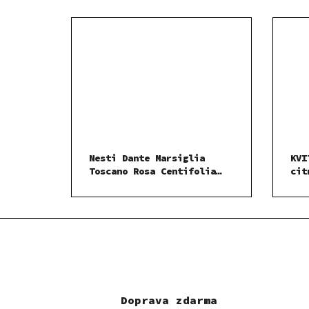
Nesti Dante Marsiglia
KVI
Toscano Rosa Centifolia
cit
mýdlo 200 g
Doprava zdarma