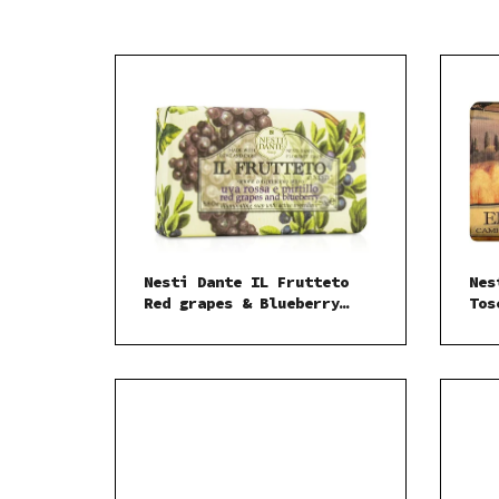
Nesti Dante IL Frutteto
Nes
Red grapes & Blueberry
Tos
mýdlo 250 g
Cou