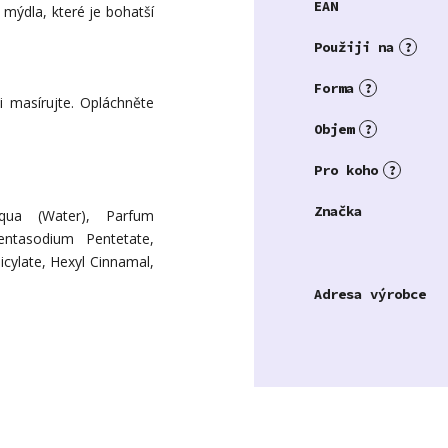
EAN
 mýdla, které je bohatší
Použiji na
?
Forma
?
 masírujte. Opláchněte
Objem
?
Pro koho
?
Značka
qua (Water), Parfum
Pentasodium Pentetate,
icylate, Hexyl Cinnamal,
Adresa výrobce