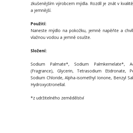
zkušenějším výrobcem mýdla. Rozdíl je znát v kvalitě
a jemnější.
Použití:
Naneste mýdlo na pokožku, jemně napěňte a chvíli
vlažnou vodou a jemně osušte.
Složení:
Sodium Palmate*, Sodium Palmkernelate*, A
(Fragrance), Glycerin, Tetrasodium Etidronate, 
Sodium Chloride, Alpha-isomethyl Ionone, Benzyl Sal
Hydroxycitronellal.
*z udržitelného zemědělství