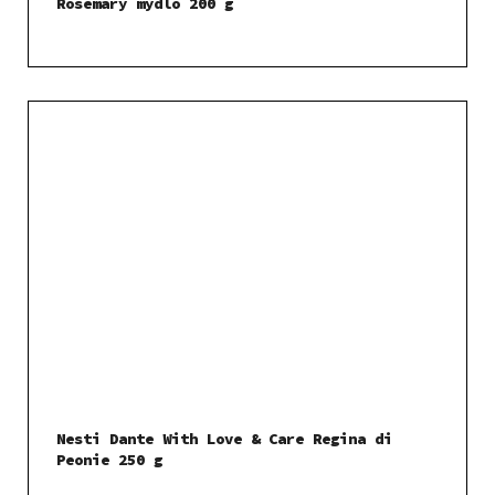
Rosemary mýdlo 200 g
Nesti Dante With Love & Care Regina di
Peonie 250 g