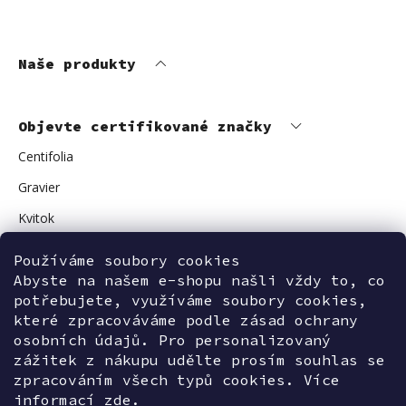
Naše produkty
Objevte certifikované značky
Centifolia
Gravier
Kvitok
Vuokkoset
Používáme soubory cookies
Avant Skincare
Abyste na našem e-shopu našli vždy to, co
potřebujete, využíváme soubory cookies,
Sonnentor
které zpracováváme podle zásad ochrany
osobních údajů. Pro personalizovaný
zážitek z nákupu udělte prosím souhlas se
zpracováním všech typů cookies. Více
Kontaktujte nás
informací
zde.