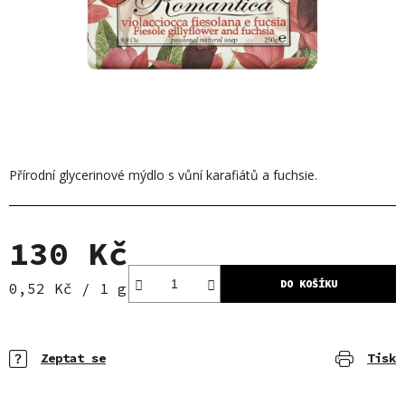
Přírodní glycerinové mýdlo s vůní karafiátů a fuchsie.
130 Kč
DO KOŠÍKU
Měrná cena:
0,52 Kč / 1 g
Zeptat se
Tisk