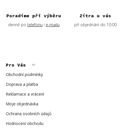
Poradíme při výběru
Zítra u vás
denně po
telefonu
i
e-mailu
při objednání do 10:00
Z
á
p
Pro Vás
a
t
í
Obchodní podmínky
Doprava a platba
Reklamace a vrácení
Moje objednávka
Ochrana osobních údajů
Hodnocení obchodu