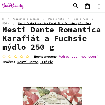
Přejít
Hledat
NÁKUP
na
KOŠÍK
obsah
Domů
/
Kosmetika a hygiena
/
Péče o tělo
/
Péče o ruce
/
Mýdla
/
Nesti Dante Romantica Karafiát a Fuchsie mýdlo 250 g
Nesti Dante Romantica
Karafiát a Fuchsie
mýdlo 250 g
Průměrné
Neohodnoceno
Podrobnosti hodnocení
hodnocení
Značka:
Nesti Dante, Itálie
produktu
je
0,0
z
5
hvězdiček.