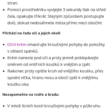
stran.
Pomocí prostředníku vyvíjejte 3 sekundy tlak na střed
čela, opakujte třikrát. Stejným způsobem postupujte
dolů, dokud nedosáhnete místa přímo mezi obočím.
Přichází na řadu oči a jejich okolí:
Oční krém
vmasírujte krouživými pohyby do pokožky
v oblasti spánků.
Krém naneste pod oči a prsty jemně poklepávejte
směrem od vnitřních koutků k vnějším a zpět.
Nakonec prsty opište kruh od vnějšího koutku, přes
spodní víčka, hranu nosu a obočí zpět k vnějšímu
koutku oka.
Nezapomeňte na tváře a bradu:
V místě lícních kostí krouživými pohyby v půlkruhu