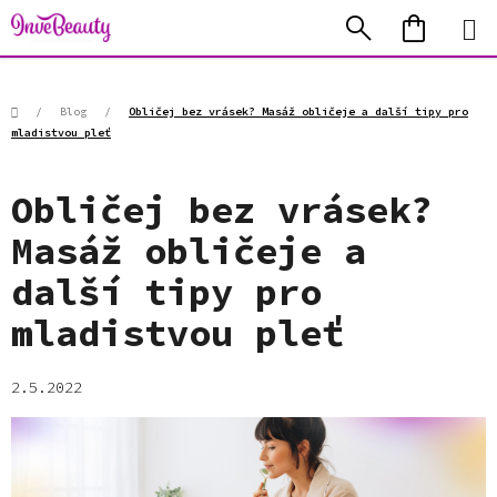
Přejít
Hledat
NÁKUP
na
KOŠÍK
obsah
Domů
/
Blog
/
Obličej bez vrásek? Masáž obličeje a další tipy pro
mladistvou pleť
Obličej bez vrásek?
Masáž obličeje a
další tipy pro
mladistvou pleť
2.5.2022