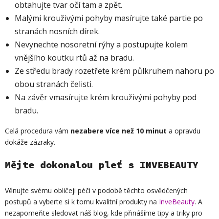
obtahujte tvar očí tam a zpět.
Malými krouživými pohyby masírujte také partie po
stranách nosních dírek.
Nevynechte nosoretní rýhy a postupujte kolem
vnějšího koutku rtů až na bradu.
Ze středu brady rozetřete krém půlkruhem nahoru po
obou stranách čelisti.
Na závěr vmasírujte krém krouživými pohyby pod
bradu.
Celá procedura vám
nezabere více než 10 minut
a opravdu
dokáže zázraky.
Mějte dokonalou pleť s INVEBEAUTY
Věnujte svému obličeji péči v podobě těchto osvědčených
postupů a vyberte si k tomu kvalitní produkty na
InveBeauty
. A
nezapomeňte sledovat náš blog, kde přinášíme tipy a triky pro