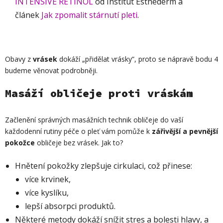
INTENSIVE RETINOL
od Institut Esthederm a
článek
Jak zpomalit stárnutí pleti
.
Obavy z
vrásek
dokáží „přidělat vrásky”, proto se nápravě bodu 4
budeme věnovat podrobněji.
Masáží obličeje proti vráskám
Začlenění správných masážních technik obličeje do vaší
každodenní rutiny péče o pleť vám pomůže k
zářivější a pevnější
pokožce
obličeje bez vrásek. Jak to?
Hnětení pokožky zlepšuje cirkulaci, což přinese:
více krvinek,
více kyslíku,
lepší absorpci produktů.
Některé metody dokáží snížit stres a bolesti hlavy, a