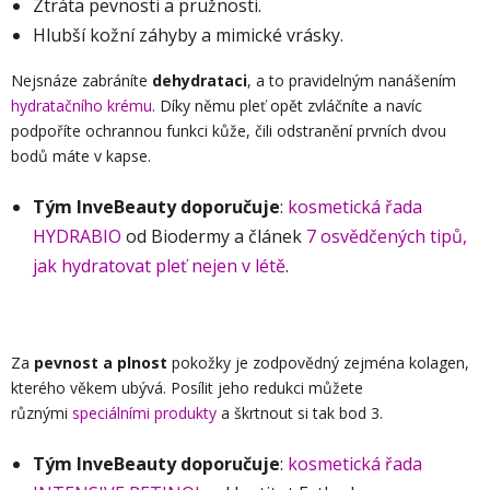
Ztráta pevnosti a pružnosti.
Hlubší kožní záhyby a mimické vrásky.
Nejsnáze zabráníte
dehydrataci
, a to pravidelným nanášením
hydratačního krému
. Díky němu pleť opět zvláčníte a navíc
podpoříte ochrannou funkci kůže, čili odstranění prvních dvou
bodů máte v kapse.
Tým InveBeauty doporučuje
:
kosmetická řada
HYDRABIO
od Biodermy a článek
7 osvědčených tipů,
jak hydratovat pleť nejen v létě
.
Za
pevnost a plnost
pokožky je zodpovědný zejména kolagen,
kterého věkem ubývá. Posílit jeho redukci můžete
různými
speciálními produkty
a škrtnout si tak bod 3.
Tým InveBeauty doporučuje
:
kosmetická řada