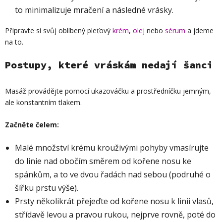
to minimalizuje mračení a následné vrásky.
Připravte si svůj oblíbený pleťový
krém
,
olej
nebo
sérum
a jdeme
na to.
Postupy, které vráskám nedají šanci
Masáž provádějte pomocí ukazováčku a prostředníčku jemným,
ale konstantním tlakem.
Začněte čelem:
Malé množství krému krouživými pohyby vmasírujte
do linie nad obočím směrem od kořene nosu ke
spánkům, a to ve dvou řadách nad sebou (podruhé o
šířku prstu výše).
Prsty několikrát přejeďte od kořene nosu k linii vlasů,
střídavě levou a pravou rukou, nejprve rovně, poté do