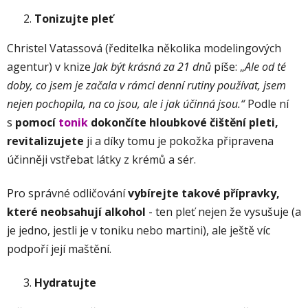
Tonizujte pleť
Christel Vatassová (ředitelka několika modelingových
agentur) v knize
Jak být krásná za 21 dnů
píše: „
Ale od té
doby, co jsem je začala v rámci denní rutiny používat, jsem
nejen pochopila, na co jsou, ale i jak účinná jsou.“
Podle ní
s
pomocí
tonik
dokončíte hloubkové čištění pleti,
revitalizujete
ji a díky tomu je pokožka připravena
účinněji vstřebat látky z krémů a sér.
Pro správné odličování
vybírejte takové přípravky,
které neobsahují alkohol
- ten pleť nejen že vysušuje (a
je jedno, jestli je v toniku nebo martini), ale ještě víc
podpoří její maštění.
Hydratujte