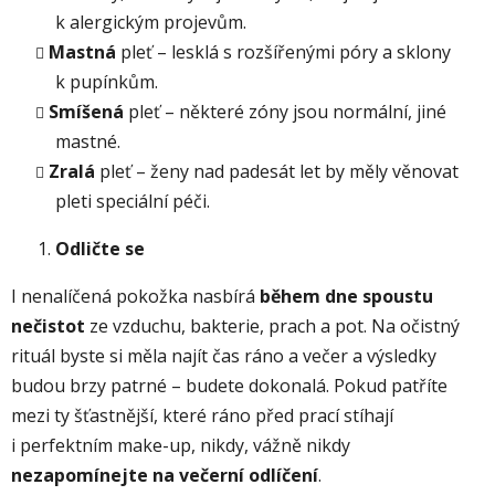
k alergickým projevům.
Mastná
pleť – lesklá s rozšířenými póry a sklony
k pupínkům.
Smíšená
pleť – některé zóny jsou normální, jiné
mastné.
Zralá
pleť – ženy nad padesát let by měly věnovat
pleti speciální péči.
Odličte se
I nenalíčená pokožka nasbírá
během dne spoustu
nečistot
ze vzduchu, bakterie, prach a pot. Na očistný
rituál byste si měla najít čas ráno a večer a výsledky
budou brzy patrné – budete dokonalá. Pokud patříte
mezi ty šťastnější, které ráno před prací stíhají
i perfektním make-up, nikdy, vážně nikdy
nezapomínejte na večerní odlíčení
.