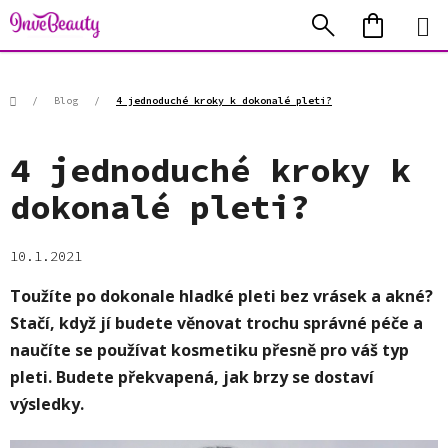
Přejít
Hledat
NÁKUP
na
KOŠÍK
obsah
Domů
/
Blog
/
4 jednoduché kroky k dokonalé pleti?
4 jednoduché kroky k
dokonalé pleti?
10.1.2021
Toužíte po dokonale hladké pleti bez vrásek a akné?
Stačí, když jí budete věnovat trochu správné péče a
naučíte se používat kosmetiku přesně pro váš typ
pleti. Budete překvapená, jak brzy se dostaví
výsledky.