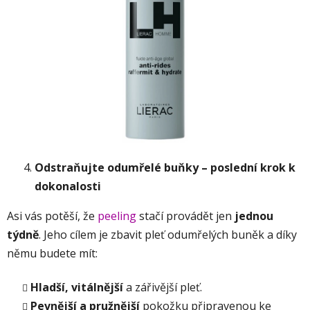
Odstraňujte odumřelé buňky – poslední krok k
dokonalosti
Asi vás potěší, že
peeling
stačí provádět jen
jednou
týdně
. Jeho cílem je zbavit pleť odumřelých buněk a díky
němu budete mít:
Hladší, vitálnější
a zářivější pleť.
Pevnější a pružnější
pokožku připravenou ke