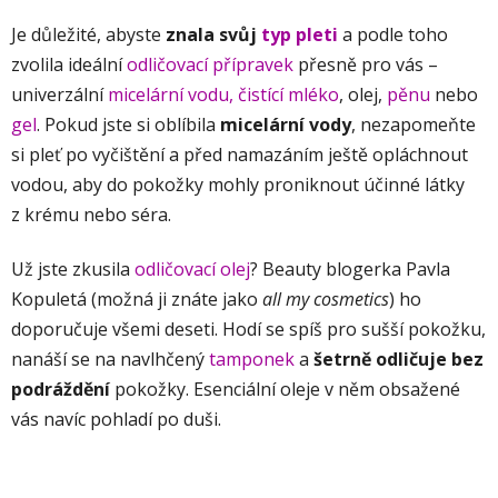
Je důležité, abyste
znala svůj
typ pleti
a podle toho
zvolila ideální
odličovací přípravek
přesně pro vás –
univerzální
micelární vodu,
čistící mléko
, olej,
pěnu
nebo
gel
. Pokud jste si oblíbila
micelární vody
, nezapomeňte
si pleť po vyčištění a před namazáním ještě opláchnout
vodou, aby do pokožky mohly proniknout účinné látky
z krému nebo séra.
Už jste zkusila
odličovací olej
? Beauty blogerka Pavla
Kopuletá (možná ji znáte jako
all my cosmetics
) ho
doporučuje všemi deseti. Hodí se spíš pro sušší pokožku,
nanáší se na navlhčený
tamponek
a
šetrně odličuje bez
podráždění
pokožky. Esenciální oleje v něm obsažené
vás navíc pohladí po duši.