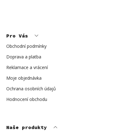
Z
á
p
Pro Vás
a
t
í
Obchodní podmínky
Doprava a platba
Reklamace a vrácení
Moje objednávka
Ochrana osobních údajů
Hodnocení obchodu
Naše produkty