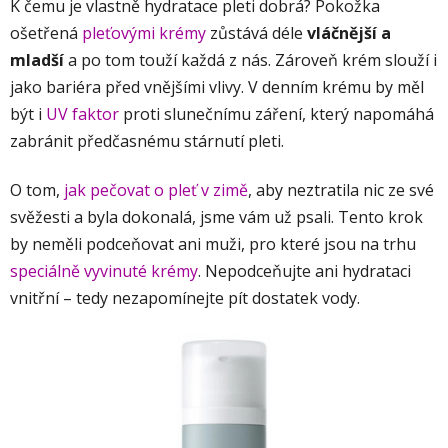
K čemu je vlastně hydratace pleti dobrá? Pokožka
ošetřená
pleťovými krémy
zůstává déle
vláčnější a
mladší
a po tom touží každá z nás. Zároveň krém slouží i
jako bariéra před vnějšími vlivy. V denním krému by měl
být i
UV faktor
proti slunečnímu záření, který napomáhá
zabránit předčasnému stárnutí pleti.
O tom,
jak pečovat o pleť v zimě
, aby neztratila nic ze své
svěžesti a byla dokonalá, jsme vám už psali. Tento krok
by neměli podceňovat ani muži, pro které jsou na trhu
speciálně vyvinuté krémy
. Nepodceňujte ani hydrataci
vnitřní – tedy nezapomínejte pít dostatek vody.