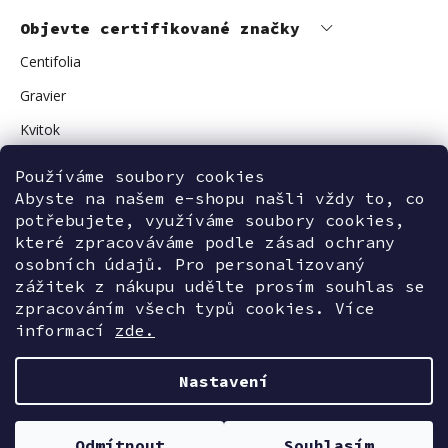
Objevte certifikované značky
Centifolia
Gravier
Kvitok
Vuokkoset
Používáme soubory cookies
Avant Skincare
Abyste na našem e-shopu našli vždy to, co
potřebujete, využíváme soubory cookies,
Sonnentor
které zpracováváme podle zásad ochrany
osobních údajů. Pro personalizovaný
zážitek z nákupu udělte prosím souhlas se
zpracováním všech typů cookies. Více
Kontaktujte nás
informací
zde.
Nastavení
Vytvořil Shoptet
Odmítnout
Souhlasím