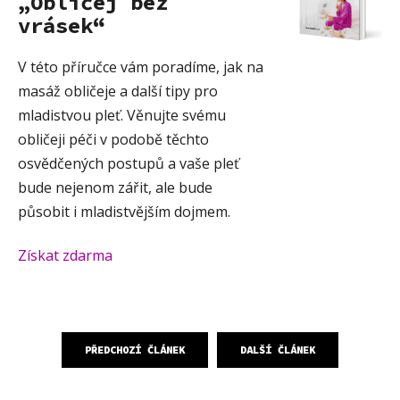
„Obličej bez
vrásek“
V této příručce vám poradíme, jak na
masáž obličeje a další tipy pro
mladistvou pleť. Věnujte svému
obličeji péči v podobě těchto
osvědčených postupů a vaše pleť
bude nejenom zářit, ale bude
působit i mladistvějším dojmem.
Získat zdarma
PŘEDCHOZÍ ČLÁNEK
DALŠÍ ČLÁNEK