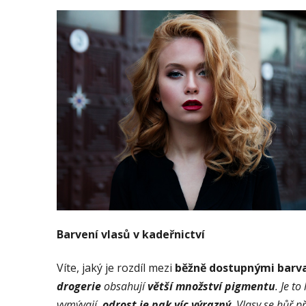
Barvení vlasů v kadeřnictví
Víte, jaký je rozdíl mezi
běžně dostupnými barv
drogerie
obsahují
větší množství pigmentu
. Je t
vymývají,
odrost je pak víc výrazný
. Vlasy se hůř p