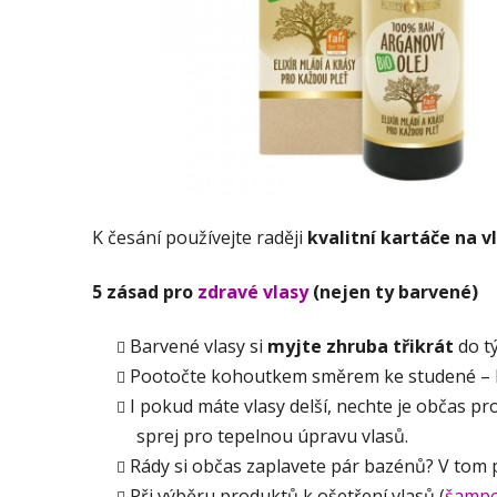
K česání používejte raději
kvalitní kartáče na v
5 zásad pro
zdravé vlasy
(nejen ty barvené)
Barvené vlasy si
myjte zhruba třikrát
do t
Pootočte kohoutkem směrem ke studené – h
I pokud máte vlasy delší, nechte je občas 
sprej pro tepelnou úpravu vlasů.
Rády si občas zaplavete pár bazénů? V tom
Při výběru produktů k ošetření vlasů (
šamp