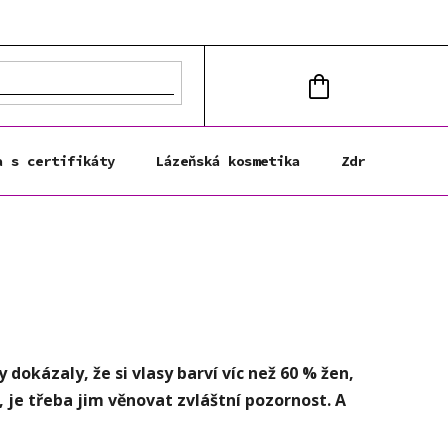
NÁKUPNÍ
KOŠÍK
a s certifikáty
Lázeňská kosmetika
Zdravá výživa
okázaly, že si vlasy barví víc než 60 % žen,
 je třeba jim věnovat zvláštní pozornost. A