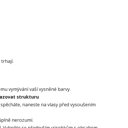
trhají.
ému vymývání vaší vysněné barvy.
azovat strukturu
 spěcháte, naneste na vlasy před vysoušením
 úplně nerozumí.
í
. Vyhněte se především výrobkům s obsahem