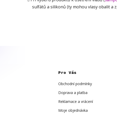
sulfátů a silikonů (ty mohou vlasy obalit a z
Z
á
p
Pro Vás
a
t
í
Obchodní podmínky
Doprava a platba
Reklamace a vrácení
Moje objednávka