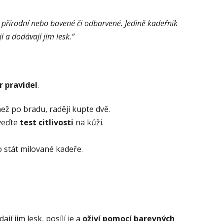
y přírodní nebo bavené či odbarvené. Jedině kadeřník
í a dodávají jim lesk.“
r pravidel
.
ež po bradu, raději kupte dvě.
oveďte
test citlivosti
na kůži.
 stát milované kadeře.
í jim lesk, posílí je a
oživí pomocí barevných