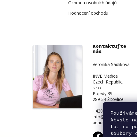
Ochrana osobních údajů
Hodnocení obchodu
Kontaktujte
nás
Veronika Sádlíková
INVE Medical
Czech Republic,
s.r.o.
Pojedy 39
289 34 Žitovlice
+420 734 839 831
Používám
info@inve-
Abyste n
beauty.cz
to, co p
soubory 