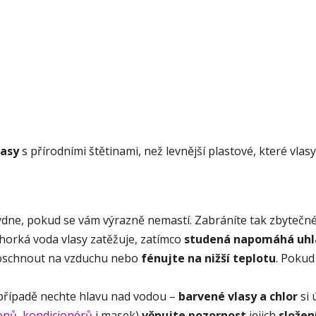
lasy
s přírodními štětinami, než levnější plastové, které vlasy 
ýdne, pokud se vám výrazně nemastí. Zabráníte tak zbytečn
orká voda vlasy zatěžuje, zatímco
studená napomáhá uhl
proschnout na vzduchu nebo
fénujte na nižší teplotu
. Pokud
 případě nechte hlavu nad vodou –
barvené vlasy a chlor
si
onů
,
kondicionérů
i masek
)
věnujte pozornost
jejich
složen