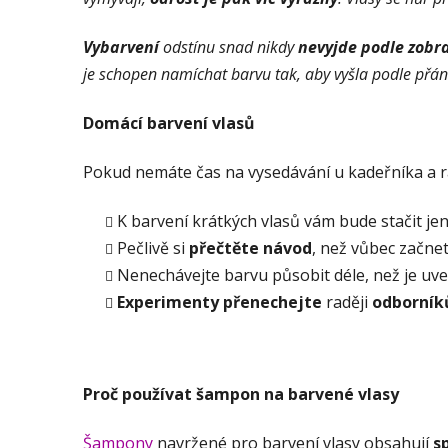
Vybarvení
odstínu snad nikdy
nevyjde podle zobr
je schopen namíchat barvu tak, aby vyšla podle přání.
Domácí barvení vlasů
Pokud nemáte čas na vysedávání u kadeřníka a r
K barvení krátkých vlasů vám bude stačit je
Pečlivě si
přečtěte návod
, než vůbec začne
Nenechávejte barvu působit déle, než je uv
Experimenty přenechejte
raději
odborní
Proč používat šampon na barvené vlasy
Šampony
navržené pro barvení vlasy obsahují
s