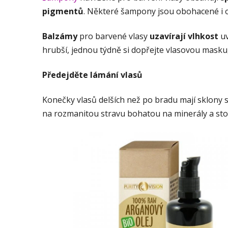
pigmentů
. Některé šampony jsou obohacené i o 
Balzámy
pro barvené vlasy
uzavírají vlhkost
uv
hrubší, jednou týdně si dopřejte vlasovou masku
Předejděte lámání vlasů
Konečky vlasů delších než po bradu mají sklony
na rozmanitou stravu bohatou na minerály a sto