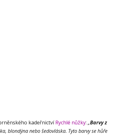
z brněnského kadeřnictví
Rychlé nůžky
:
„
Barvy z
láska, blondýna nebo šedovláska. Tyto barvy se hůře