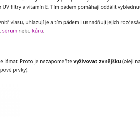
UV filtry a vitamín E. Tím pádem pomáhají oddálit vyblednutí
nitř vlasu, uhlazují je a tím pádem i usnadňují jejich rozčes
,
sérum
nebo
kůru
.
 se lámat. Proto je nezapomeňte
vyživovat zvnějšku
(oleji n
pové prvky).