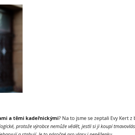
ami a těmi kadeřnickými
? Na to jsme se zeptali Evy Kert 
o logické, protože výrobce nemůže vědět, jestli si ji koupí tmavov
řebarvují a stahují. Je to náročné pro vlasy i peněženku.