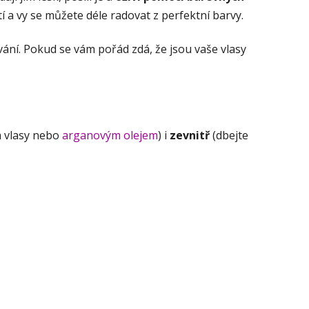
 a vy se můžete déle radovat z perfektní barvy.
ávání. Pokud se vám pořád zdá, že jsou vaše vlasy
a vlasy nebo
arganovým olejem
) i
zevnitř
(dbejte