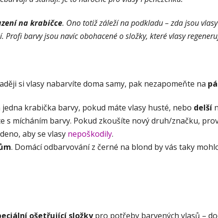
azení na krabičce
. Ono totiž záleží na podkladu – zda jsou vlas
 Profi barvy jsou navíc obohacené o složky, které vlasy regeneruj
aději si vlasy nabarvíte doma samy, pak nezapomeňte na
pá
n jedna krabička barvy, pokud máte vlasy husté, nebo
delší
n
te s mícháním barvy. Pokud zkoušíte nový druh/značku, pr
edeno, aby se vlasy
nepoškodily
.
kům
. Domácí odbarvování z černé na blond by vás taky mohlo
peciální ošetřující složky
pro potřeby barvených vlasů – dodaj