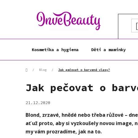
Přejít
na
obsah
Kosmetika a hygiena
Děti a maminky
Domů
/
Blog
/
Jak pečovat o barvené vlasy?
Jak pečovat o barv
21.12.2020
Blond, zrzavé, hnědé nebo třeba růžové – dnes
ať už proto, aby si vyzkoušely novou image, n
my vám prozradíme, jak na to.