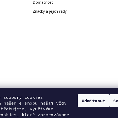
Domácnost
Značky a jejich řady
e soubory cookies
Odmítnout
S
a našem e-shopu našli vždy
otřebujete, využíváme
cookies, které zpracováváme