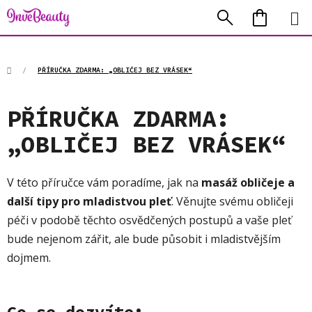
Přejít
Hledat
NÁKUP
na
KOŠÍK
obsah
Domů
/
PŘÍRUČKA ZDARMA: „OBLIČEJ BEZ VRÁSEK“
PŘÍRUČKA ZDARMA:
„OBLIČEJ BEZ VRÁSEK“
V této příručce vám poradíme, jak na
masáž obličeje a
další tipy pro mladistvou pleť
. Věnujte svému obličeji
péči v podobě těchto osvědčených postupů a vaše pleť
bude nejenom zářit, ale bude působit i mladistvějším
dojmem.
Co se dozvíte: