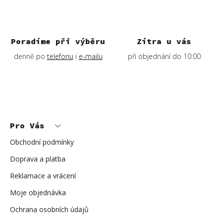
Poradíme při výběru
Zítra u vás
denně po
telefonu
i
e-mailu
při objednání do 10:00
Z
á
p
Pro Vás
a
t
í
Obchodní podmínky
Doprava a platba
Reklamace a vrácení
Moje objednávka
Ochrana osobních údajů