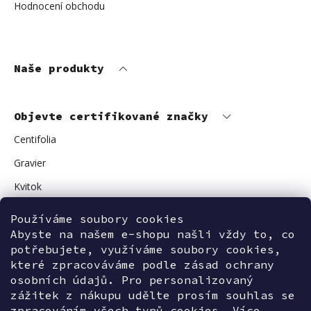
Hodnocení obchodu
Naše produkty
Objevte certifikované značky
Centifolia
Gravier
Kvitok
Vuokkoset
Používáme soubory cookies
Abyste na našem e-shopu našli vždy to, co
Avant Skincare
potřebujete, využíváme soubory cookies,
Sonnentor
které zpracováváme podle zásad ochrany
osobních údajů. Pro personalizovaný
zážitek z nákupu udělte prosím souhlas se
zpracováním všech typů cookies. Více