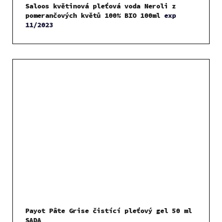
Saloos květinová pleťová voda Neroli z
pomerančových květů 100% BIO 100ml
exp
11/2023
Payot Pâte Grise čistící pleťový gel 50 ml
SADA