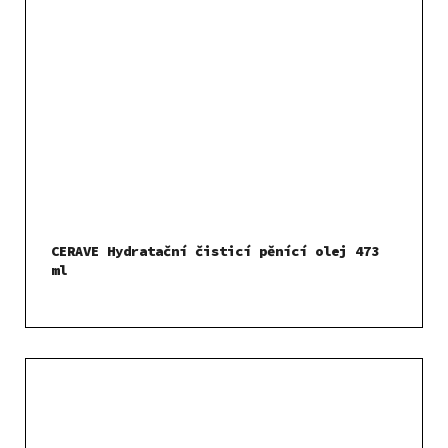
CERAVE Hydratační čisticí pěnící olej 473
ml