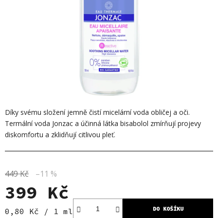
Díky svému složení jemně čistí micelární voda obličej a oči.
Termální voda Jonzac a účinná látka bisabolol zmírňují projevy
diskomfortu a zklidňují citlivou pleť.
449 Kč
–11 %
399 Kč
DO KOŠÍKU
Měrná cena:
0,80 Kč / 1 ml