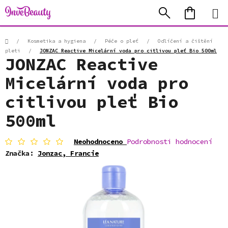
Přejít
Hledat
NÁKUP
na
KOŠÍK
obsah
Domů
/
Kosmetika a hygiena
/
Péče o pleť
/
Odlíčení a čištění
pleti
/
JONZAC Reactive Micelární voda pro citlivou pleť Bio 500ml
JONZAC Reactive
Micelární voda pro
citlivou pleť Bio
500ml
Průměrné
Neohodnoceno
Podrobnosti hodnocení
hodnocení
Značka:
Jonzac, Francie
produktu
je
0,0
z
5
hvězdiček.